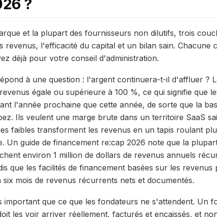
026 ?
arque et la plupart des fournisseurs non dilutifs, trois cou
des revenus, l'efficacité du capital et un bilan sain. Chacun
ez déjà pour votre conseil d'administration.
épond à une question : l'argent continuera-t-il d'affluer ? 
revenus égale ou supérieure à 100 %, ce qui signifie que les
nt l'année prochaine que cette année, de sorte que la bas
z. Ils veulent une marge brute dans un territoire SaaS sa
s faibles transforment les revenus en un tapis roulant plut
que. Un guide de financement re:cap 2026 note que la plupar
rchent environ 1 million de dollars de revenus annuels réc
dis que les facilités de financement basées sur les revenus 
 à six mois de revenus récurrents nets et documentés.
s important que ce que les fondateurs ne s'attendent. Un fo
t les voir arriver réellement, facturés et encaissés, et no