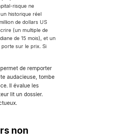
pital-risque ne
un historique réel
illion de dollars US
crire (un multiple de
diane de 15 mois), et un
porte sur le prix. Si
 permet de remporter
oute audacieuse, tombe
e. Il évalue les
ur lit un dossier.
ctueux.
urs non