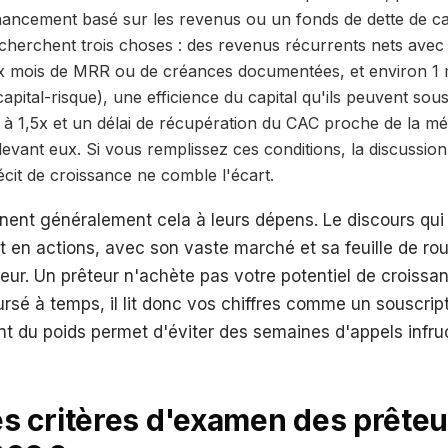
nancement basé sur les revenus ou un fonds de dette de ca
echerchent trois choses : des revenus récurrents nets avec 
ix mois de MRR ou de créances documentées, et environ 1 m
apital-risque), une efficience du capital qu'ils peuvent sous
à 1,5x et un délai de récupération du CAC proche de la mé
devant eux. Si vous remplissez ces conditions, la discussion 
it de croissance ne comble l'écart.
nent généralement cela à leurs dépens. Le discours qui
t en actions, avec son vaste marché et sa feuille de r
eur. Un prêteur n'achète pas votre potentiel de croissanc
sé à temps, il lit donc vos chiffres comme un souscripte
ont du poids permet d'éviter des semaines d'appels infru
es critères d'examen des prête