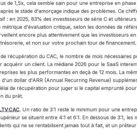
us de 1,5x, cela semble sain pour une entreprise en phase 
x après le stade d'amorçage indique des problèmes. Ce chiff
sif : en 2025, 83% des investisseurs de série C et ultérieurs 
étrique d'évaluation critique, selon les données de réfé
veillent encore plus attentivement que les investisseurs en
trésorerie, et non sur votre prochain tour de financement.
i de récupération du CAC, le nombre de mois nécessaires po
acquérir un client. La médiane 2026 pour le SaaS interent
treprises les plus performantes en deçà de 12 mois. La mê
on d'un dollar d'ARR (Annual Recurring Revenue) supplémen
 délai de récupération pour juger si le capital emprunté pour 
in du prêt.
 LTV:CAC
. Un ratio de 3:1 reste le minimum pour une entrepr
supérieur se situent entre 4:1 et 6:1. En dessous de 3:1, les
ents qui ne se rentabilisent jamais tout à fait, et un prêteu