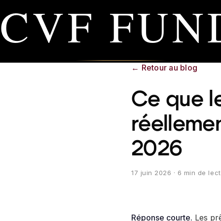
CVF FUN
←
Retour au blog
Ce que le
réelleme
2026
17 juin 2026
· 6 min de lec
Réponse courte.
Les prê