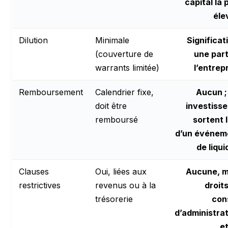
capital la 
éle
Dilution
Minimale
Significat
(couverture de
une part
warrants limitée)
l’entrep
Remboursement
Calendrier fixe,
Aucun ;
doit être
investiss
remboursé
sortent 
d’un événem
de liqui
Clauses
Oui, liées aux
Aucune, m
restrictives
revenus ou à la
droit
trésorerie
con
d’administra
e