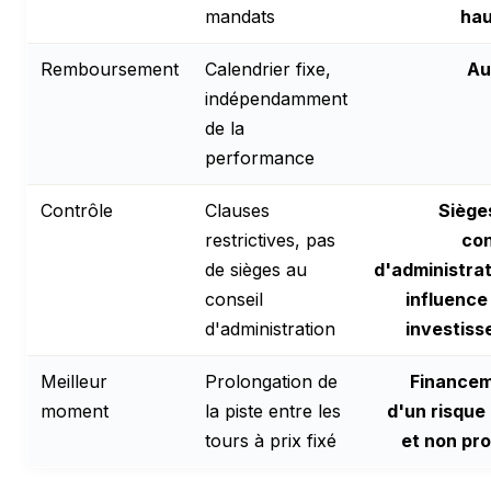
mandats
ha
Remboursement
Calendrier fixe,
Au
indépendamment
de la
performance
Contrôle
Clauses
Siège
restrictives, pas
con
de sièges au
d'administrat
conseil
influence
d'administration
investiss
Meilleur
Prolongation de
Finance
moment
la piste entre les
d'un risque 
tours à prix fixé
et non pr