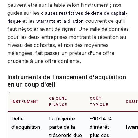
peuvent être sur la table selon l'instrument ; nos
guides sur les
clauses restrictives de dette de capital-
et les
couvrent ce qu'il
risque
warrants et la dilution
faut négocier avant de signer. Une salle de données
pour les deux entreprises montrant la rétention au
niveau des cohortes, et non des moyennes
mélangées, fait passer un prêteur d'une offre
prudente à une offre confiante.
Instruments de financement d'acquisition
en un coup d'œil
CE QU'IL
COÛT
INSTRUMENT
DILU
FINANCE
TYPIQUE
Dette
La majeure
~10-14 %
d'acquisition
partie de la
d'intérêt
(war
trésorerie due
plus des