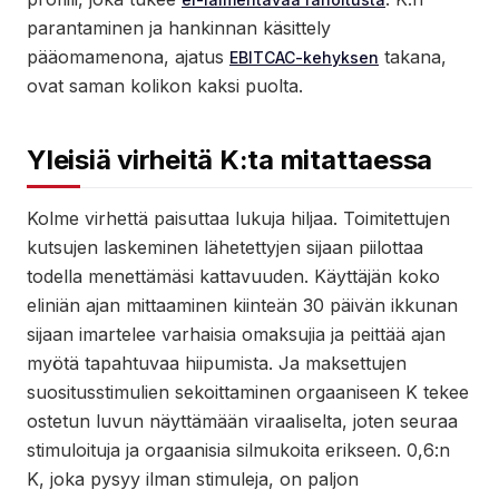
parantaminen ja hankinnan käsittely
pääomamenona, ajatus
takana,
EBITCAC-kehyksen
ovat saman kolikon kaksi puolta.
Yleisiä virheitä K:ta mitattaessa
Kolme virhettä paisuttaa lukuja hiljaa. Toimitettujen
kutsujen laskeminen lähetettyjen sijaan piilottaa
todella menettämäsi kattavuuden. Käyttäjän koko
eliniän ajan mittaaminen kiinteän 30 päivän ikkunan
sijaan imartelee varhaisia omaksujia ja peittää ajan
myötä tapahtuvaa hiipumista. Ja maksettujen
suositusstimulien sekoittaminen orgaaniseen K tekee
ostetun luvun näyttämään viraaliselta, joten seuraa
stimuloituja ja orgaanisia silmukoita erikseen. 0,6:n
K, joka pysyy ilman stimuleja, on paljon