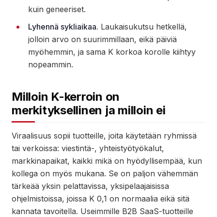
kuin geneeriset.
Lyhennä sykliaikaa.
Laukaisukutsu hetkellä,
jolloin arvo on suurimmillaan, eikä päiviä
myöhemmin, ja sama K korkoa korolle kiihtyy
nopeammin.
Milloin K-kerroin on
merkityksellinen ja milloin ei
Viraalisuus sopii tuotteille, joita käytetään ryhmissä
tai verkoissa: viestintä-, yhteistyötyökalut,
markkinapaikat, kaikki mikä on hyödyllisempää, kun
kollega on myös mukana. Se on paljon vähemmän
tärkeää yksin pelattavissa, yksipelaajaisissa
ohjelmistoissa, joissa K 0,1 on normaalia eikä sitä
kannata tavoitella. Useimmille B2B SaaS-tuotteille