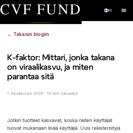
CVF FUND
FI
←
Takaisin blogiin
K-faktor: Mittari, jonka takana
on viraalikasvu, ja miten
parantaa sitä
1. kesäkuuta 2026
· 14 min lukuaika
Jotkin tuotteet kasvavat, koska niiden käyttäjät
tuovat mukanaan lisää käyttäjiä. Uusi rekisteröityjä