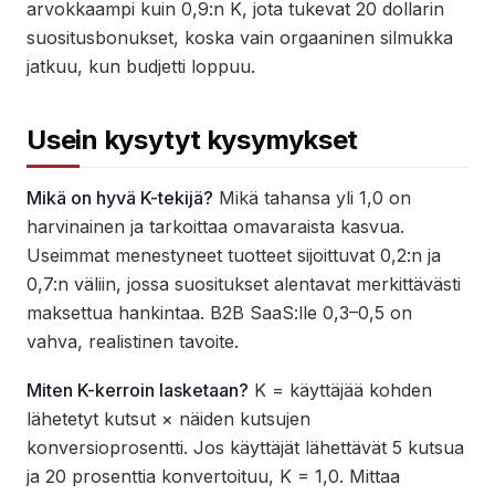
arvokkaampi kuin 0,9:n K, jota tukevat 20 dollarin
suositusbonukset, koska vain orgaaninen silmukka
jatkuu, kun budjetti loppuu.
Usein kysytyt kysymykset
Mikä on hyvä K-tekijä?
Mikä tahansa yli 1,0 on
harvinainen ja tarkoittaa omavaraista kasvua.
Useimmat menestyneet tuotteet sijoittuvat 0,2:n ja
0,7:n väliin, jossa suositukset alentavat merkittävästi
maksettua hankintaa. B2B SaaS:lle 0,3–0,5 on
vahva, realistinen tavoite.
Miten K-kerroin lasketaan?
K = käyttäjää kohden
lähetetyt kutsut × näiden kutsujen
konversioprosentti. Jos käyttäjät lähettävät 5 kutsua
ja 20 prosenttia konvertoituu, K = 1,0. Mittaa