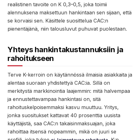
realistinen tavoite on K 0,3–0,5, joka toimii
alennuksena maksettuun hankintaan sen sijaan, että
se korvaisi sen. Käsittele suosittelua CAC:n
pienentäjänä, niin talousluvut puhuvat puolestaan.
Yhteys hankintakustannuksiin ja
rahoitukseen
Terve K-kerroin on käytännössä ilmaisia asiakkaita ja
alentaa suoraan yhdistettyä CAC:ia. Sillä on
merkitystä markkinointia laajemmin: mitä halvempaa
ja ennustettavampaa hankintasi on, sitä
rahoituskelpoisemmaksi kasvu muuttuu. Yritys,
jonka suositukset kattavat 40 prosenttia uusista
käyttäjistä, saa CAC:n takaisinmaksuajan, joka
rahoittaa itsensä nopeammin, mikä on juuri se
profiili, joka tukee
. K:n
ei-laimentavaa rahoitusta