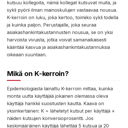
kutsuu kollegoita, nämä kollegat kutsuvat muita, ja
sykli pyörii ilman mainoskulujen vastaavaa nousua.
K-kerroin on luku, joka kertoo, toimiiko sykli todella
ja kuinka paljon. Perustajalle, joka seuraa
asiakashankintakustannusten nousua, se on yksi
harvoista vivuista, jotka voivat samanaikaisesti
kääntää kasvua ja asiakashankintakustannuksia
oikeaan suuntaan.
Mikä on K-kerroin?
Epidemiologiasta lainattu K-kerroin mittaa, kuinka
monta uutta käyttäjää jokainen olemassa oleva
käyttäjä hankkii suositusten kautta. Kaava on
yksinkertainen: K = lähetetyt kutsut per käyttäjä ×
näiden kutsujen konversioprosentti. Jos
keskimääräinen käyttäjä lähettää 5 kutsua ja 20