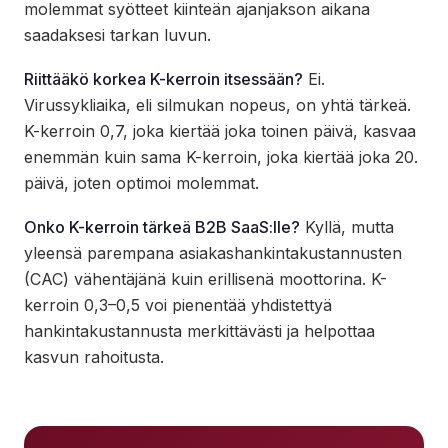
molemmat syötteet kiinteän ajanjakson aikana
saadaksesi tarkan luvun.
Riittääkö korkea K-kerroin itsessään?
Ei.
Virussykliaika, eli silmukan nopeus, on yhtä tärkeä.
K-kerroin 0,7, joka kiertää joka toinen päivä, kasvaa
enemmän kuin sama K-kerroin, joka kiertää joka 20.
päivä, joten optimoi molemmat.
Onko K-kerroin tärkeä B2B SaaS:lle?
Kyllä, mutta
yleensä parempana asiakashankintakustannusten
(CAC) vähentäjänä kuin erillisenä moottorina. K-
kerroin 0,3–0,5 voi pienentää yhdistettyä
hankintakustannusta merkittävästi ja helpottaa
kasvun rahoitusta.