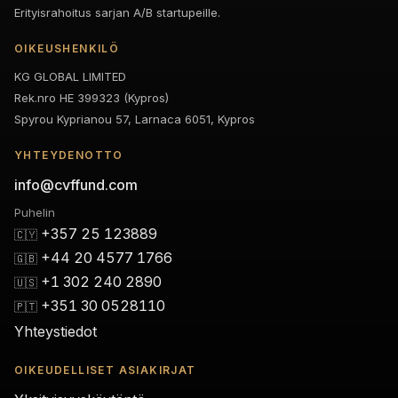
Erityisrahoitus sarjan A/B startupeille.
OIKEUSHENKILÖ
KG GLOBAL LIMITED
Rek.nro HE 399323 (Kypros)
Spyrou Kyprianou 57, Larnaca 6051, Kypros
YHTEYDENOTTO
info@cvffund.com
Puhelin
+357 25 123889
🇨🇾
+44 20 4577 1766
🇬🇧
+1 302 240 2890
🇺🇸
+351 30 0528110
🇵🇹
Yhteystiedot
OIKEUDELLISET ASIAKIRJAT