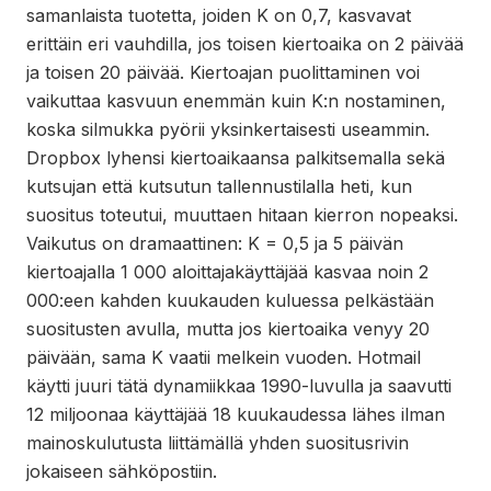
samanlaista tuotetta, joiden K on 0,7, kasvavat
erittäin eri vauhdilla, jos toisen kiertoaika on 2 päivää
ja toisen 20 päivää. Kiertoajan puolittaminen voi
vaikuttaa kasvuun enemmän kuin K:n nostaminen,
koska silmukka pyörii yksinkertaisesti useammin.
Dropbox lyhensi kiertoaikaansa palkitsemalla sekä
kutsujan että kutsutun tallennustilalla heti, kun
suositus toteutui, muuttaen hitaan kierron nopeaksi.
Vaikutus on dramaattinen: K = 0,5 ja 5 päivän
kiertoajalla 1 000 aloittajakäyttäjää kasvaa noin 2
000:een kahden kuukauden kuluessa pelkästään
suositusten avulla, mutta jos kiertoaika venyy 20
päivään, sama K vaatii melkein vuoden. Hotmail
käytti juuri tätä dynamiikkaa 1990-luvulla ja saavutti
12 miljoonaa käyttäjää 18 kuukaudessa lähes ilman
mainoskulutusta liittämällä yhden suositusrivin
jokaiseen sähköpostiin.