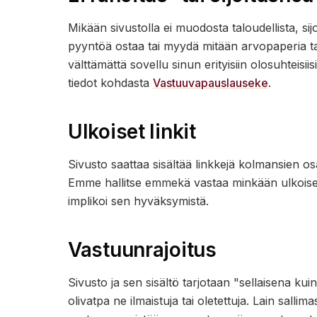
Mikään sivustolla ei muodosta taloudellista, sijo
pyyntöä ostaa tai myydä mitään arvopaperia tai 
välttämättä sovellu sinun erityisiin olosuhteisii
tiedot kohdasta
Vastuuvapauslauseke
.
Ulkoiset linkit
Sivusto saattaa sisältää linkkejä kolmansien o
Emme hallitse emmekä vastaa minkään ulkoisen s
implikoi sen hyväksymistä.
Vastuunrajoitus
Sivusto ja sen sisältö tarjotaan "sellaisena kui
olivatpa ne ilmaistuja tai oletettuja. Lain sal