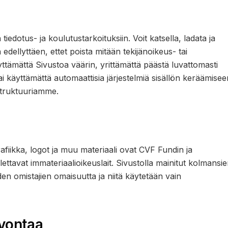
n tiedotus- ja koulutustarkoituksiin. Voit katsella, ladata ja
edellyttäen, ettet poista mitään tekijänoikeus- tai
tämättä Sivustoa väärin, yrittämättä päästä luvattomasti
ai käyttämättä automaattisia järjestelmiä sisällön keräämisee
astruktuuriamme.
 grafiikka, logot ja muu materiaali ovat CVF Fundin ja
ettavat immateriaalioikeuslait. Sivustolla mainitut kolmansi
en omistajien omaisuutta ja niitä käytetään vain
uvontaa