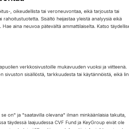
itus-, oikeudellista tai veroneuvontaa, eikä tarjousta tai
rahoitustuotetta. Sisältö heijastaa yleistä analyysiä eikä
si. Hae aina neuvoa pätevältä ammattilaiselta. Katso täydellis
sapuolien verkkosivustoille mukavuuden vuoksi ja viitteenä.
ivuston sisällöstä, tarkkuudesta tai käytännöistä, eikä lin
n se on" ja "saatavilla olevana" ilman minkäänlaisia takuita,
limassa täydessä laajuudessa CVF Fund ja KeyGroup eivät ole