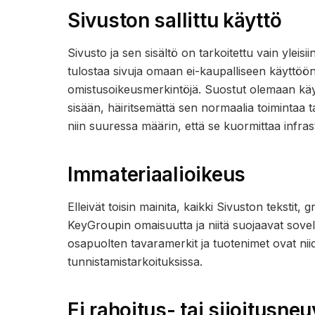
Sivuston sallittu käyttö
Sivusto ja sen sisältö on tarkoitettu vain yleisii
tulostaa sivuja omaan ei-kaupalliseen käyttöön 
omistusoikeusmerkintöjä. Suostut olemaan käyt
sisään, häiritsemättä sen normaalia toimintaa t
niin suuressa määrin, että se kuormittaa infr
Immateriaalioikeus
Elleivät toisin mainita, kaikki Sivuston tekstit,
KeyGroupin omaisuutta ja niitä suojaavat sovell
osapuolten tavaramerkit ja tuotenimet ovat niid
tunnistamistarkoituksissa.
Ei rahoitus- tai sijoitusne