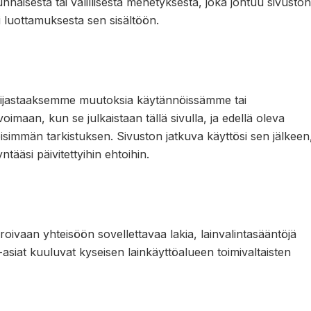
naisesta tai välillisestä menetyksestä, joka johtuu sivuston
ai luottamuksesta sen sisältöön.
 heijastaaksemme muutoksia käytännöissämme tai
voimaan, kun se julkaistaan tällä sivulla, ja edellä oleva
eisimmän tarkistuksen. Sivuston jatkuva käyttösi sen jälkeen
ääsi päivitettyihin ehtoihin.
roivaan yhteisöön sovellettavaa lakia, lainvalintasääntöjä
ta-asiat kuuluvat kyseisen lainkäyttöalueen toimivaltaisten