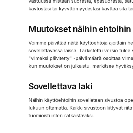
vastuussa mistään suorasta, epäsuorasta, satun
käytöstäsi tai kyvyttömyydestäsi käyttää sitä t
Muutokset näihin ehtoihin
Voimme päivittää näitä käyttöehtoja ajoittain
sovellettavassa laissa. Tarkistettu versio tulee 
"viimeksi päivitetty" -päivämäärä osoittaa viim
kun muutokset on julkaistu, merkitsee hyväksynt
Sovellettava laki
Näihin käyttöehtoihin sovelletaan sivustoa ope
lukuun ottamatta. Kaikki sivustoon liittyvät rii
tuomioistuinten ratkaistaviksi.