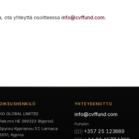
, ota yhteyttä osoitteessa
info@cvffund.com
.
OIKEUSHENKILÖ
YHTEYDENOTTO
KG GLOBAL LIMITED
info@cvffund.com
Rek.nro HE 399323 (Kypros)
Puhelin
Spyrou Kyprianou 57, Larnaca
+357 25 123889
🇨🇾
6051, Kypros