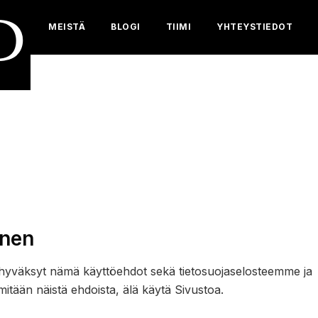
D
MEISTÄ
BLOGI
TIIMI
YHTEYSTIEDOT
inen
 hyväksyt nämä käyttöehdot sekä tietosuojaselosteemme ja
ään näistä ehdoista, älä käytä Sivustoa.