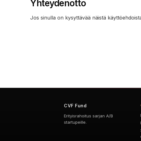
Yhteydenotto
Jos sinulla on kysyttävää näistä käyttöehdoista
CVF Fund
Erityisrahoitus sarjan A/B
startupeille.