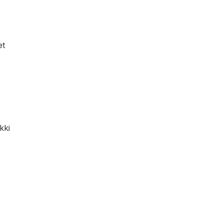
et
kki