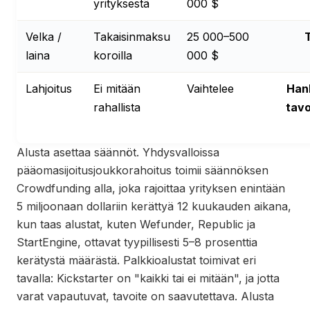
yrityksestä
000 $
Velka /
Takaisinmaksu
25 000–500
laina
koroilla
000 $
Lahjoitus
Ei mitään
Vaihtelee
Hank
rahallista
tav
Alusta asettaa säännöt. Yhdysvalloissa
pääomasijoitusjoukkorahoitus toimii säännöksen
Crowdfunding alla, joka rajoittaa yrityksen enintään
5 miljoonaan dollariin kerättyä 12 kuukauden aikana,
kun taas alustat, kuten Wefunder, Republic ja
StartEngine, ottavat tyypillisesti 5–8 prosenttia
kerätystä määrästä. Palkkioalustat toimivat eri
tavalla: Kickstarter on "kaikki tai ei mitään", ja jotta
varat vapautuvat, tavoite on saavutettava. Alusta