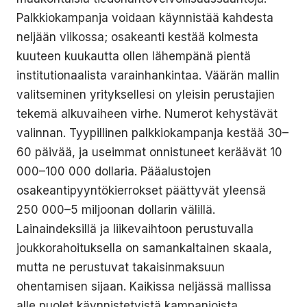
Palkkiokampanja voidaan käynnistää kahdesta
neljään viikossa; osakeanti kestää kolmesta
kuuteen kuukautta ollen lähempänä pientä
institutionaalista varainhankintaa. Väärän mallin
valitseminen yrityksellesi on yleisin perustajien
tekemä alkuvaiheen virhe. Numerot kehystävät
valinnan. Tyypillinen palkkiokampanja kestää 30–
60 päivää, ja useimmat onnistuneet keräävät 10
000–100 000 dollaria. Pääalustojen
osakeantipyyntökierrokset päättyvät yleensä
250 000–5 miljoonan dollarin välillä.
Lainaindeksillä ja liikevaihtoon perustuvalla
joukkorahoituksella on samankaltainen skaala,
mutta ne perustuvat takaisinmaksuun
ohentamisen sijaan. Kaikissa neljässä mallissa
alle puolet käynnistetyistä kampanjoista