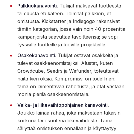
Palkkiokanavointi.
Tukijat maksavat tuotteesta
tai edusta etukäteen. Toimitat palkkion, et
omistusta. Kickstarter ja Indiegogo rakensivat
tämän kategorian, jossa vain noin 40 prosenttia
kampanjoista saavuttaa tavoitteensa; se sopii
fyysisille tuotteille ja luoville projekteille.
Osakekanavointi.
Tukijat ostavat osakkeita ja
tulevat osakkeenomistajiksi. Alustat, kuten
Crowdcube, Seedrs ja Wefunder, toteuttavat
näitä kierroksia. Kompromissi on todellinen:
tämä on laimentavaa rahoitusta, ja otat vastaan
monia pieniä osakkeenomistajia.
Velka- ja liikevaihtopohjainen kanavointi.
Joukko lainaa rahaa, joka maksetaan takaisin
korkona tai osuutena liikevaihdosta. Tämä
säilyttää omistuksen ennallaan ja käyttäytyy