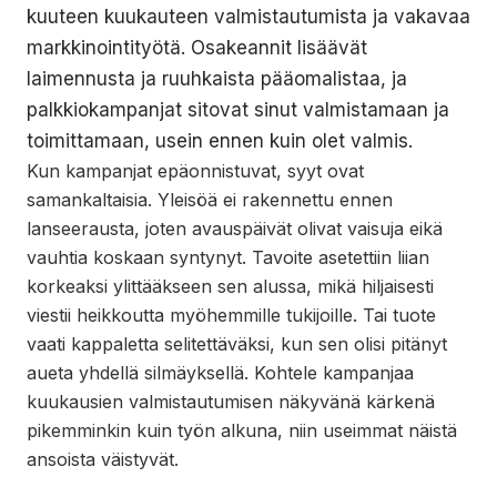
kuuteen kuukauteen valmistautumista ja vakavaa
markkinointityötä. Osakeannit lisäävät
laimennusta ja ruuhkaista pääomalistaa, ja
palkkiokampanjat sitovat sinut valmistamaan ja
toimittamaan, usein ennen kuin olet valmis.
Kun kampanjat epäonnistuvat, syyt ovat
samankaltaisia. Yleisöä ei rakennettu ennen
lanseerausta, joten avauspäivät olivat vaisuja eikä
vauhtia koskaan syntynyt. Tavoite asetettiin liian
korkeaksi ylittääkseen sen alussa, mikä hiljaisesti
viestii heikkoutta myöhemmille tukijoille. Tai tuote
vaati kappaletta selitettäväksi, kun sen olisi pitänyt
aueta yhdellä silmäyksellä. Kohtele kampanjaa
kuukausien valmistautumisen näkyvänä kärkenä
pikemminkin kuin työn alkuna, niin useimmat näistä
ansoista väistyvät.