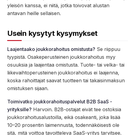
yleisön kanssa, ei niitä, jotka toivovat alustan
antavan heille sellaisen.
Usein kysytyt kysymykset
Laajentaako joukkorahoitus omistusta?
Se riippuu
tyypistä. Osakeperusteinen joukkorahoitus myy
osuuksia ja laajentaa omistusta. Tuote- tai velka- tai
liikevaihtoperusteinen joukkorahoitus ei laajenna,
koska rahoittajat saavat tuotteen tai takaisinmaksun
omistuksen sijaan.
Toimivatko joukkorahoituspalvelut B2B SaaS -
yrityksille?
Harvoin. B2B-ostajat eivät tee ostoksia
joukkorahoitusalustoilla, eikä osakeanti, joka lisää
10–20 prosentin laimennusta, todennäköisesti ole
sitä, mitä voittoa tavoitteleva SaaS-yritys tarvitsee.