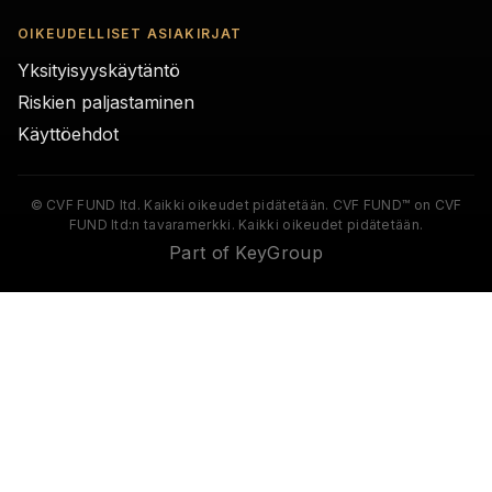
OIKEUDELLISET ASIAKIRJAT
Yksityisyyskäytäntö
Riskien paljastaminen
Käyttöehdot
© CVF FUND ltd. Kaikki oikeudet pidätetään. CVF FUND™ on CVF
FUND ltd:n tavaramerkki. Kaikki oikeudet pidätetään.
Part of KeyGroup