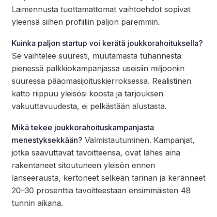
Laimennusta tuottamattomat vaihtoehdot sopivat
yleensä siihen profiiliin paljon paremmin.
Kuinka paljon startup voi kerätä joukkorahoituksella?
Se vaihtelee suuresti, muutamasta tuhannesta
pienessä palkkiokampanjassa useisiin miljooniin
suuressa pääomasijoituskierroksessa. Realistinen
katto riippuu yleisösi koosta ja tarjouksen
vakuuttavuudesta, ei pelkästään alustasta.
Mikä tekee joukkorahoituskampanjasta
menestyksekkään?
Valmistautuminen. Kampanjat,
jotka saavuttavat tavoitteensa, ovat lähes aina
rakentaneet sitoutuneen yleisön ennen
lanseerausta, kertoneet selkeän tarinan ja keränneet
20–30 prosenttia tavoitteestaan ​​ensimmäisten 48
tunnin aikana.