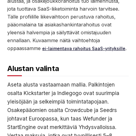
alustaa, ja osakejoukkorahoitus tuo laimennusta,
jota tuottava SaaS-liiketoiminta harvoin tarvitsee.
Tälle profiilille liikevaihtoon perustuva rahoitus,
pääomalaina tai asiakashankintarahoitus ovat
yleensä halvempia ja säilyttävät omistajuuden
ennallaan. Kuvaamme näitä vaihtoehtoja
oppaassamme
.
ei-laimentava rahoitus SaaS-yrityksille
Alustan valinta
Aseta alusta vastaamaan mallia. Palkintojen
osalta Kickstarter ja Indiegogo ovat suurimpia
yleisöjään ja selkeimpiä toimintatapojaan.
Osakepääomien osalta Crowdcube ja Seedrs
johtavat Euroopassa, kun taas Wefunder ja
StartEngine ovat merkittäviä Yhdysvalloissa.
Vertaa maksuja, jotka ovat tyypillisesti 5–8