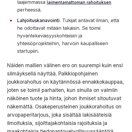
laajemmassa
laimentamattoman rahoituksen
perheessä.
Lahjoituskanavointi.
Tukijat antavat ilman, että
he odottavat mitään takaisin. Se toimii
hyväntekeväisyyskohteisiin ja
yhteisöprojekteihin, harvoin kaupalliseen
startupiin.
Näiden mallien välinen ero on suurempi kuin ensi
silmäyksellä näyttää. Palkkiopohjainen
joukkorahoitus on käytännössä ennakkokauppaa,
joten se toimii parhaiten, kun sinulla on valmiin
näköinen tuote ja hinta, johon ihmiset sitoutuvat
näkemättä. Osakeperusteinen joukkorahoitus on
arvopaperitarjous, joka sisältää lakisääteisiä
ilmoituksia, sijoittajakohtaisia rajoituksia ja
maakohtaisia tiedonantovelvollisuussääntöjä.