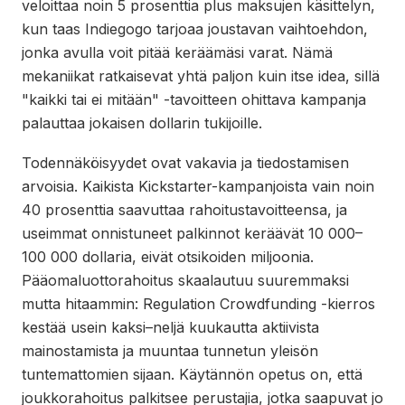
veloittaa noin 5 prosenttia plus maksujen käsittelyn,
kun taas Indiegogo tarjoaa joustavan vaihtoehdon,
jonka avulla voit pitää keräämäsi varat. Nämä
mekaniikat ratkaisevat yhtä paljon kuin itse idea, sillä
"kaikki tai ei mitään" -tavoitteen ohittava kampanja
palauttaa jokaisen dollarin tukijoille.
Todennäköisyydet ovat vakavia ja tiedostamisen
arvoisia. Kaikista Kickstarter-kampanjoista vain noin
40 prosenttia saavuttaa rahoitustavoitteensa, ja
useimmat onnistuneet palkinnot keräävät 10 000–
100 000 dollaria, eivät otsikoiden miljoonia.
Pääomaluottorahoitus skaalautuu suuremmaksi
mutta hitaammin: Regulation Crowdfunding -kierros
kestää usein kaksi–neljä kuukautta aktiivista
mainostamista ja muuntaa tunnetun yleisön
tuntemattomien sijaan. Käytännön opetus on, että
joukkorahoitus palkitsee perustajia, jotka saapuvat jo