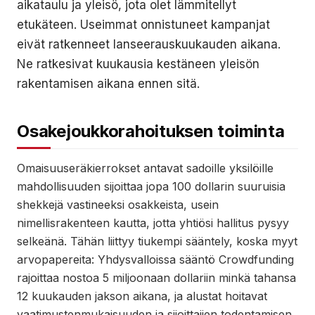
aikataulu ja yleisö, jota olet lämmitellyt
etukäteen. Useimmat onnistuneet kampanjat
eivät ratkenneet lanseerauskuukauden aikana.
Ne ratkesivat kuukausia kestäneen yleisön
rakentamisen aikana ennen sitä.
Osakejoukkorahoituksen toiminta
Omaisuuseräkierrokset antavat sadoille yksilöille
mahdollisuuden sijoittaa jopa 100 dollarin suuruisia
shekkejä vastineeksi osakkeista, usein
nimellisrakenteen kautta, jotta yhtiösi hallitus pysyy
selkeänä. Tähän liittyy tiukempi sääntely, koska myyt
arvopapereita: Yhdysvalloissa sääntö Crowdfunding
rajoittaa nostoa 5 miljoonaan dollariin minkä tahansa
12 kuukauden jakson aikana, ja alustat hoitavat
vaatimustenmukaisuuden ja sijoittajien todentamisen.