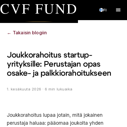
CVF FUND
FI
←
Takaisin blogiin
Joukkorahoitus startup-
yrityksille: Perustajan opas
osake- ja palkkiorahoitukseen
1. kesäkuuta 2026
· 6 min lukuaika
Joukkorahoitus lupaa jotain, mitä jokainen
perustaja haluaa: pääomaa joukolta yhden