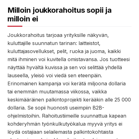
Milloin joukkorahoitus sopii ja
milloin ei
Joukkorahoitus tarjoaa yrityksille näkyvän,
kuluttajille suunnatun tarinan: laitteistot,
kuluttajasovellukset, pelit, ruoka ja juoma, kaikki
mitä ihminen voi kuvitella omistavansa. Jos tuotteesi
näyttää hyvältä kuvissa ja sen voi selittää yhdellä
lauseella, yleisö voi viedä sen eteenpäin.
Erinomainen kampanja voi kerätä miljoona dollaria
tai enemmän muutamassa viikossa, vaikka
keskimääräinen palkintoprojekti kerääkin alle 25 000
dollaria. Se sopii huonosti useimpiin B2B-
ohjelmistoihin. Rahoitustiimeille suunnattua kapean
kohderyhmän työnkulkutyökalua myyvä yritys ei
löydä ostajiaan selailemasta palkintokohtaista