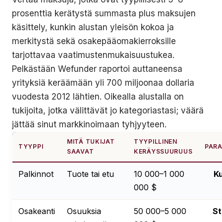
prosenttia kerätystä summasta plus maksujen
käsittely, kunkin alustan yleisön kokoa ja
merkitystä sekä osakepääomakierroksille
tarjottavaa vaatimustenmukaisuustukea.
Pelkästään Wefunder raportoi auttaneensa
yrityksiä keräämään yli 700 miljoonaa dollaria
vuodesta 2012 lähtien. Oikealla alustalla on
tukijoita, jotka välittävät jo kategoriastasi; väärä
jättää sinut markkinoimaan tyhjyyteen.
MITÄ TUKIJAT
TYYPILLINEN
TYYPPI
PARA
SAAVAT
KERÄYSSUURUUS
Palkinnot
Tuote tai etu
10 000–1 000
Ku
000 $
Osakeanti
Osuuksia
50 000–5 000
St