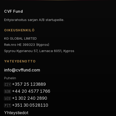
CVF Fund
Erityisrahoitus sarjan A/B startupeille.
OIKEUSHENKILÖ
KG GLOBAL LIMITED
Rek.nro HE 399323 (Kypros)
Spyrou Kyprianou 57, Larnaca 6051, Kypros
YHTEYDENOTTO
info@cvffund.com
Puhelin
+357 25 123889
🇨🇾
+44 20 4577 1766
🇬🇧
+1 302 240 2890
🇺🇸
+351 30 0528110
🇵🇹
Yhteystiedot