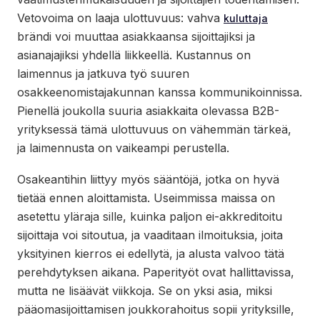
Vetovoima on laaja ulottuvuus: vahva
kuluttaja
brändi voi muuttaa asiakkaansa sijoittajiksi ja
asianajajiksi yhdellä liikkeellä. Kustannus on
laimennus ja jatkuva työ suuren
osakkeenomistajakunnan kanssa kommunikoinnissa.
Pienellä joukolla suuria asiakkaita olevassa B2B-
yrityksessä tämä ulottuvuus on vähemmän tärkeä,
ja laimennusta on vaikeampi perustella.
Osakeantihin liittyy myös sääntöjä, jotka on hyvä
tietää ennen aloittamista. Useimmissa maissa on
asetettu yläraja sille, kuinka paljon ei-akkreditoitu
sijoittaja voi sitoutua, ja vaaditaan ilmoituksia, joita
yksityinen kierros ei edellytä, ja alusta valvoo tätä
perehdytyksen aikana. Paperityöt ovat hallittavissa,
mutta ne lisäävät viikkoja. Se on yksi asia, miksi
pääomasijoittamisen joukkorahoitus sopii yrityksille,