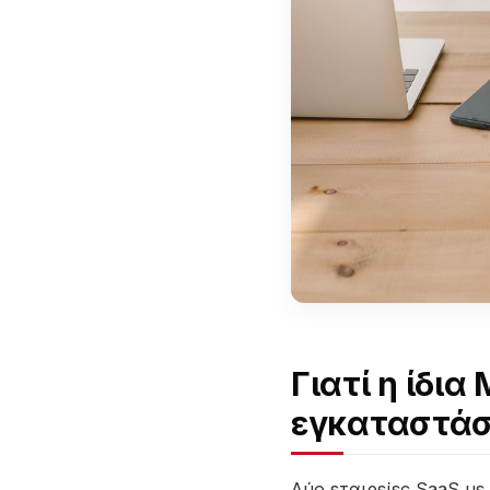
Γιατί η ίδι
εγκαταστάσ
Δύο εταιρείες SaaS με