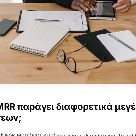
α MRR παράγει διαφορετικά μεγ
εων;
 $250K MRR ($3M ARR) δεν είναι η ίδια πίστωση. Το πολ