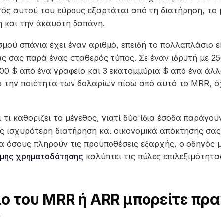
τός αυτού του εύρους εξαρτάται από τη διατήρηση, το 
η και την άκαυστη δαπάνη.
μού σπάνια έχει έναν αριθμό, επειδή το πολλαπλάσιο εί
ς σας παρά ένας σταθερός τύπος. Σε έναν ιδρυτή με 25
0 $ από ένα γραφείο και 3 εκατομμύρια $ από ένα άλλο,
 την ποιότητα των δολαρίων πίσω από αυτό το MRR, ό
 τι καθορίζει το μέγεθος, γιατί δύο ίδια έσοδα παράγου
ώς ισχυρότερη διατήρηση και οικονομικά απόκτησης σα
α όσους πληρούν τις προϋποθέσεις εξαρχής, ο οδηγός μ
ιμης χρηματοδότησης
καλύπτει τις πύλες επιλεξιμότητα
 του MRR ή ARR μπορείτε πρα
;