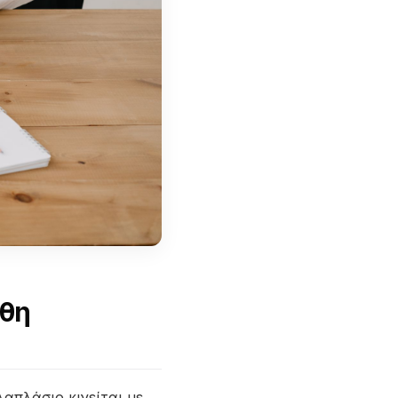
έθη
λαπλάσιο κινείται με