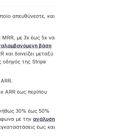
ποίο απευθύνεστε, και
 MRR, με 3x έως 5x να
ναλαμβανόμενη βάση
RR και δανείζει μεταξύ
 οδηγός της Stripe
 ARR.
x ARR έως περίπου
συνήθως 30% έως 50%
μφωνα με την
ανάλυση
 εγκαταστάσεις έως και