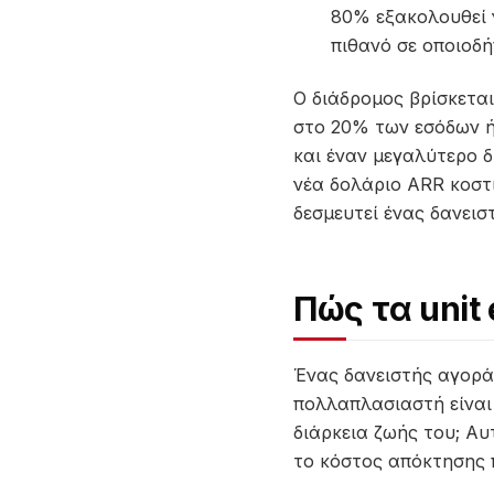
80% εξακολουθεί ν
πιθανό σε οποιοδή
Ο διάδρομος βρίσκετα
στο 20% των εσόδων ή
και έναν μεγαλύτερο 
νέα δολάριο ARR κοστί
δεσμευτεί ένας δανεισ
Πώς τα unit
Ένας δανειστής αγορά
πολλαπλασιαστή είναι 
διάρκεια ζωής του; Αυ
το κόστος απόκτησης 