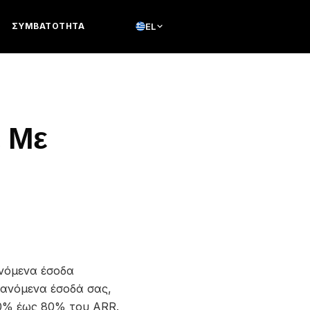
ΣΥΜΒΑΤΌΤΗΤΑ
EL
ε Με
ανόμενα έσοδα
βανόμενα έσοδά σας,
 50% έως 80% του ARR.