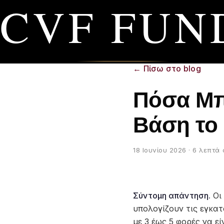
CVF FUN
←
Πίσω στο blog
Πόσα Μπο
Βάση το 
18 Ιουνίου 2026
· 6 λεπτά
Σύντομη απάντηση.
Οι 
υπολογίζουν τις εγκα
με 3 έως 5 φορές να ε