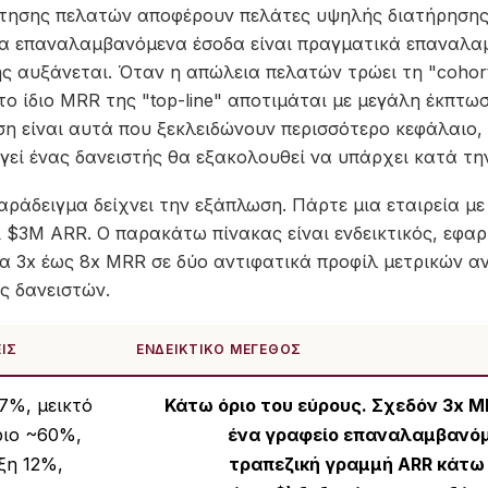
τησης πελατών αποφέρουν πελάτες υψηλής διατήρησης
τα επαναλαμβανόμενα έσοδα είναι πραγματικά επαναλα
 αυξάνεται. Όταν η απώλεια πελατών τρώει τη "cohort
 το ίδιο MRR της "top-line" αποτιμάται με μεγάλη έκπτω
η είναι αυτά που ξεκλειδώνουν περισσότερο κεφάλαιο,
ογεί ένας δανειστής θα εξακολουθεί να υπάρχει κατά τ
ράδειγμα δείχνει την εξάπλωση. Πάρτε μια εταιρεία μ
ι $3M ARR. Ο παρακάτω πίνακας είναι ενδεικτικός, εφα
 3x έως 8x MRR σε δύο αντιφατικά προφίλ μετρικών αν
ς δανειστών.
ΙΣ
ΕΝΔΕΙΚΤΙΚΌ ΜΈΓΕΘΟΣ
7%, μεικτό
Κάτω όριο του εύρους. Σχεδόν 3x M
ριο ~60%,
ένα γραφείο επαναλαμβανόμ
ξη 12%,
τραπεζική γραμμή ARR κάτω α