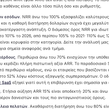
 ο καθένας είναι άλλο τόσο πύλη όσο και ρυθμιστής.
ών εσόδων.
NRR άνω του 100% εξασφαλίζει καλύτερους
 και η καθαρή διατήρηση δολαρίων συχνά έχει μεγαλύτ
 ακατέργαστη ανάπτυξη. Ο διάμεσος όρος NRR για ιδιωτ
το 101% το 2026, από περίπου 105% το 2021· 110% έως 
είναι κορυφαίο στην κατηγορία. Δείτε την ανάλυσή μας
για σημεία αναφοράς ανά τμήμα.
κέρδους.
Περιθώρια άνω του 70% ενισχύουν την υπόθεση
υ κερδίζει πλήρη πιστωτική αξία ARR. Το παραδοσιακό 
ό περιθώριο κέρδους, ενώ οι εταιρείες που βασίζονται
στο 52% λόγω κόστους εξαγωγής συμπερασμάτων. Ο οδ
ς SaaS
εξηγεί γιατί αυτή η επιβάρυνση έχει σημασία για 
.
Ετήσια αύξηση ARR 15% είναι αποδεκτή· 20% και άνω 
έρον δανειστών και τους πιο ανταγωνιστικούς όρους.
ώλεια πελατών.
Ακαθάριστη διατήρηση άνω του 80% είν