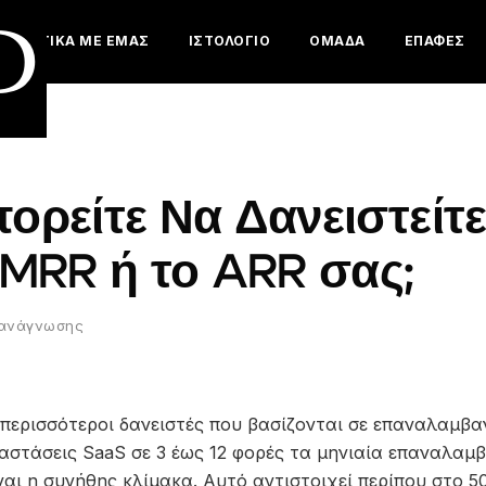
D
ΣΧΕΤΙΚΆ ΜΕ ΕΜΆΣ
ΙΣΤΟΛΌΓΙΟ
ΟΜΆΔΑ
ΕΠΑΦΈΣ
ρείτε Να Δανειστείτ
MRR ή το ARR σας;
 ανάγνωσης
περισσότεροι δανειστές που βασίζονται σε επαναλαμβ
ταστάσεις SaaS σε 3 έως 12 φορές τα μηνιαία επαναλαμ
ίναι η συνήθης κλίμακα. Αυτό αντιστοιχεί περίπου στο