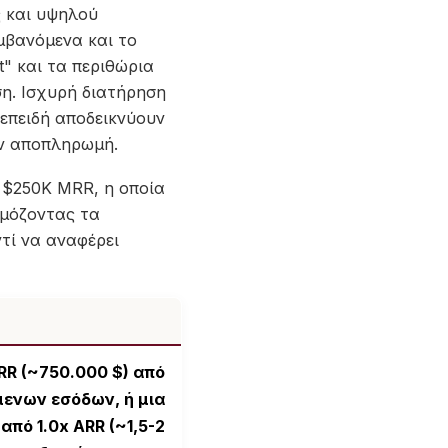
 και υψηλού
μβανόμενα και το
" και τα περιθώρια
ση. Ισχυρή διατήρηση
 επειδή αποδεικνύουν
ην αποπληρωμή.
ε $250Κ MRR, η οποία
ρμόζοντας τα
τί να αναφέρει
RR (~750.000 $) από
ενων εσόδων, ή μια
πό 1.0x ARR (~1,5-2