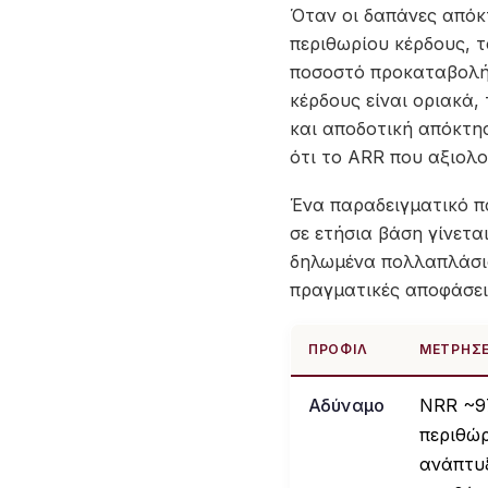
Όταν οι δαπάνες απόκ
περιθωρίου κέρδους, 
ποσοστό προκαταβολής
κέρδους είναι οριακά,
και αποδοτική απόκτησ
ότι το ARR που αξιολ
Ένα παραδειγματικό πα
σε ετήσια βάση γίνετα
δηλωμένα πολλαπλάσια
πραγματικές αποφάσει
ΠΡΟΦΊΛ
ΜΕΤΡΉΣΕ
Αδύναμο
NRR ~9
περιθώ
ανάπτυ