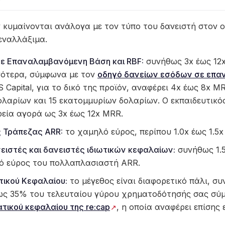
 κυμαίνονται ανάλογα με τον τύπο του δανειστή στον ο
 εναλλάξιμα.
ε Επαναλαμβανόμενη Βάση και RBF:
συνήθως 3x έως 12x
ότερα, σύμφωνα με τον
οδηγό δανείων εσόδων σε επα
S Capital, για το δικό της προϊόν, αναφέρει 4x έως 8x M
λαρίων και 15 εκατομμυρίων δολαρίων. Ο εκπαιδευτικός
ρεία αγορά ως 3x έως 12x MRR.
ς Τράπεζας ARR:
το χαμηλό εύρος, περίπου 1.0x έως 1.5x
νειστές και δανειστές ιδιωτικών κεφαλαίων:
συνήθως 1.5
λό εύρος του πολλαπλασιαστή ARR.
τικού Κεφαλαίου:
το μέγεθος είναι διαφορετικό πάλι, 
ως 35% του τελευταίου γύρου χρηματοδότησής σας σύ
ατικού κεφαλαίου της re:cap
, η οποία αναφέρει επίσης