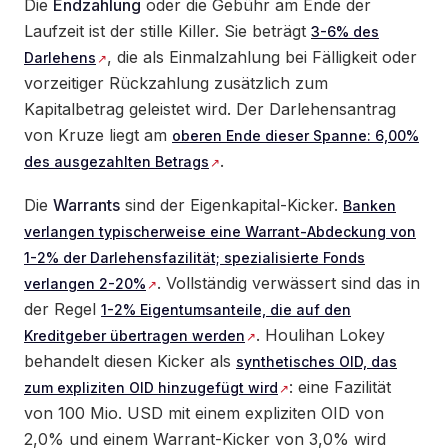
Die
Endzahlung
oder die Gebühr am Ende der
Laufzeit ist der stille Killer. Sie beträgt
3-6% des
, die als Einmalzahlung bei Fälligkeit oder
Darlehens
vorzeitiger Rückzahlung zusätzlich zum
Kapitalbetrag geleistet wird. Der Darlehensantrag
von Kruze liegt am
oberen Ende dieser Spanne: 6,00%
.
des ausgezahlten Betrags
Die
Warrants
sind der Eigenkapital-Kicker.
Banken
verlangen typischerweise eine Warrant-Abdeckung von
1-2% der Darlehensfazilität; spezialisierte Fonds
. Vollständig verwässert sind das in
verlangen 2-20%
der Regel
1-2% Eigentumsanteile, die auf den
. Houlihan Lokey
Kreditgeber übertragen werden
behandelt diesen Kicker als
synthetisches OID, das
: eine Fazilität
zum expliziten OID hinzugefügt wird
von 100 Mio. USD mit einem expliziten OID von
2,0% und einem Warrant-Kicker von 3,0% wird