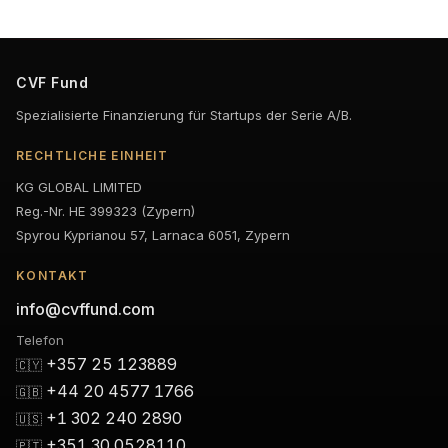
CVF Fund
Spezialisierte Finanzierung für Startups der Serie A/B.
RECHTLICHE EINHEIT
KG GLOBAL LIMITED
Reg.-Nr. HE 399323 (Zypern)
Spyrou Kyprianou 57, Larnaca 6051, Zypern
KONTAKT
info@cvffund.com
Telefon
+357 25 123889
🇨🇾
+44 20 4577 1766
🇬🇧
+1 302 240 2890
🇺🇸
+351 30 0528110
🇵🇹