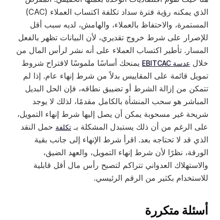
الذي يمكنه رؤية فترة سداد تكلفة اكتساب العملاء (CAC)
المستمرة، والاحتفاظ بالعملاء، والهامش، لديه سبب أقل
للإصرار على شرط خروج تقديري، لأن البيانات تظهر بالفعل
المسار. تأطير اكتساب العملاء على أنه نشر لرأس المال من
خلال
يمنحك أساسًا ملموسًا لاقتراح شروط
عدسة EBITCAC
تمويل قائمة على المقاييس بدلاً من شرط إنهاء عام. إذا لم
تتمكن من إزالة الشرط أو تضييق نطاقه، فإن الحل البديل
المباشر هو سحب المنشأة بالكامل مقدمًا، لذلك لا يوجد
شريحة غير مسحوبة يمكن أن يصل إليها شرط إنهاء التمويل،
على الرغم من أن ذلك يستبدل المشكلة بـ
حمل النقد
تكلفة
الذي قد لا تحتاجه بعد. اقرأ شرط الإنهاء إلى جانب بقية
الورقة، نظرًا لأن شرط إنهاء التمويل، والعهد الضيق،
والاستهلاك العدواني تتراكم لتصبح رأس مال أقل قابلية
للاستخدام بكثير من الرقم الرئيسي.
أسئلة متكررة