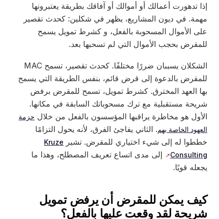
إذا تدهورت أعمالك أو أموالك أو آفاقك بطريقة يعتبرونها
مهمة. في ديون المشاريع، يظهر في شكلين: كحدث تقصير
على الأموال المسحوبة بالفعل، و كشرط تمويل يسمح
للمقرض بحجب الأموال التي لم تسحبها بعد.
الشكلان يسببان ضررًا مختلفًا. كحدث تقصير، تسمح MAC
للمقرض بالدعوة إلى قرض قائم، بنفس الطريقة التي يسمح
بها العهد المخترق. كشرط تمويل، تسمح للمقرض برفض
شريحة مستقبلية مع ترك مسحوباتك السابقة في مكانها.
الأول هو مخاطرة يراقبها المؤسسون بالفعل من خلال
حزمة
. الثاني يفاجئ الفرق، لأنه يحول التزامًا
العهود الخاصة بهم
خططوا له إلى شيء اختياري للمقرض. تشير
Kruze
إلى مدى اتساع تعريف المصطلح، وهذا ما
Consulting
يجعله قويًا.
كيف يمكن للمقرض أن يرفض تمويل
شريحة لقد وقعت عليها بالفعل؟