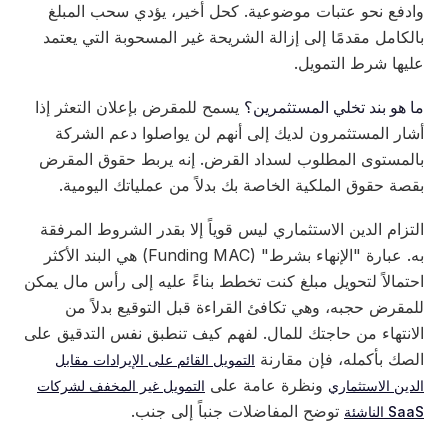
وادفع نحو عتبات موضوعية. كحل أخير، يؤدي سحب المبلغ
بالكامل مقدمًا إلى إزالة الشريحة غير المسحوبة التي يعتمد
عليها شرط التمويل.
ما هو بند تخلي المستثمرين؟
يسمح للمقرض بإعلان التعثر إذا
أشار المستثمرون لديك إلى أنهم لن يواصلوا دعم الشركة
بالمستوى المطلوب لسداد القرض. إنه يربط حقوق المقرض
بقصة حقوق الملكية الخاصة بك بدلاً من عملياتك اليومية.
التزام الدين الاستثماري ليس قوياً إلا بقدر الشروط المرفقة
به. عبارة "الإنهاء بشرط" (Funding MAC) هي البند الأكثر
احتمالاً لتحويل مبلغ كنت تخطط بناءً عليه إلى رأس مال يمكن
للمقرض حجبه، وهي تكافئ القراءة قبل التوقيع بدلاً من
الانتهاء من حاجتك للمال. لفهم كيف تنطبق نفس التدقيق على
الصك بأكمله، فإن مقارنة
التمويل القائم على الإيرادات مقابل
ونظرة عامة على
الدين الاستثماري
التمويل غير المخفف لشركات
توضح المفاضلات جنباً إلى جنب.
SaaS الناشئة