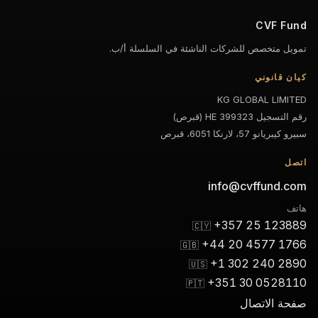
CVF Fund
تمويل متخصص للشركات الناشئة في السلسلة أ/ب.
كيان قانوني
KG GLOBAL LIMITED
رقم التسجيل HE 399323 (قبرص)
سبيرو كيبريانو 57، لارنكا 6051، قبرص
اتصل
info@cvffund.com
هاتف
+357 25 123889
🇨🇾
+44 20 4577 1766
🇬🇧
+1 302 240 2890
🇺🇸
+351 30 0528110
🇵🇹
صفحة الاتصال