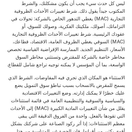
ليس كل حدث سيء يجب أن يكون مشكلتك، والشرط
المكتوب جيداً يقول ذلك. شرط تغييرات الأحداث الظروفية
التجارية (MAC) يغطي التدهور الخاص بالشركة: تحولات في
التزاماتك، أصولك، ملكيتك الفكرية، وصولك للسوق، أو
عقودك الرئيسية. شرط تغييرات الأحداث الظروفية التجارية
(MAC) السوقي يغطي الظروف العامة، الاقتصاد، قطاعك،
الأسعار، التنظيم الجديد. الممارسة الإقراضية القياسية تخصص
مخاطر خاصة بالشركة للمقترض وتستثني مخاطر السوق
الواسعة، بما أن المؤسس لا يمكنه توجيه تراجع شامل للقطاع.
الاستثناء هو المكان الذي تجري فيه المفاوضات. الشرط الذي
يسمح للمقرض بالانسحاب بسبب تباطؤ سوق التمويل يضع
عليك خطرًا لا يمكنك إدارته. وضع التغييرات الاقتصادية
والسياسية والسوقية والتنظيمية العامة في قائمة استثناءات
يقلل من شأن التغييرات المادية الكبيرة (MAC) إلى الأحداث
التي تقودها بالفعل. واحدة من الفروق الدقيقة التي يبقى
معظم الاستثناءات: إذا أثر ركود الصناعة على شركتك بشكل
أقوى بكثير من أقرانها، فإن الحصة غير المتناسبة من هذا