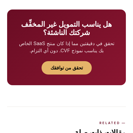
هل يناسب التمويل غير المخفِّف
شركتك الناشئة؟
تحقق في دقيقتين مما إذا كان منتج SaaS الخاص
بك يناسب نموذج CVF. دون أي التزام.
تحقق من توافقك
مقالات ذات صلة