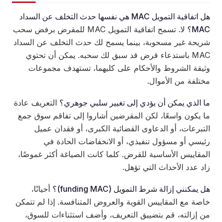
هل اتفاقية التمويل MAC هي نفسها حدث التخلف عن السداد
MAC؟
لا. تسمح اتفاقية التمويل MAC للمقرض برفض سحب
شريحة غير مسحوبة، بينما يسمح لك حدث التخلف عن السداد
MAC باستدعاء قرض قد سبق لك سحبه. يمكن أن تحتوي
وثيقة الشروط والأحكام على كليهما، تستهدف مجموعات
مختلفة من الأموال.
ما الذي يمكن أن يؤدي إلى تغيير سلبي جوهري؟
التعريف عادة
ما يكون واسعًا، لكن المقرضين أشاروا إلى تفاقم سوق جمع
التبرعات، أو الدعاوى القضائية الكبرى، أو فقدان عميل
رئيسي أو مسؤول تنفيذي، أو الانخفاضات الحادة في
المقاييس الأساسية للقرض. كلما كانت الصياغة أكثر غموضًا،
زاد عدد الأحداث التي تؤهل.
هل يمكنني إزالة شرط التمويل (funding MAC)؟
أحيانًا،
خاصة مع المقاييس القوية والعروض المتنافسة. إذا لم تتمكن
من إزالته، قم بتضييق التعريف، وأضف استثناءات للسوق،