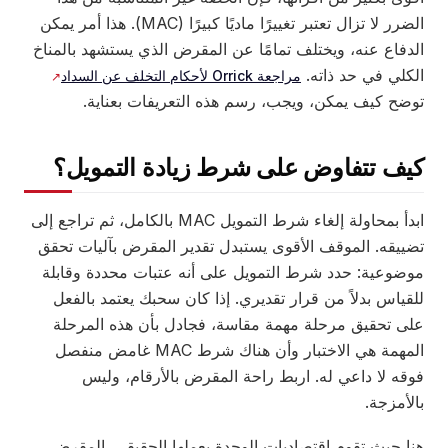
الضرر لا تزال تعتبر تغييرًا ماديًا كبيرًا (MAC). هذا أمر يمكن
الدفاع عنه، ويختلف تمامًا عن المقرض الذي يستشهد بالمناخ
الكلي في حد ذاته.
مراجعة Orrick لأحكام التخلف عن السداد
توضح كيف يمكن، ويجب، رسم هذه التعريفات بعناية.
كيف تتفاوض على شرط زيادة التمويل؟
ابدأ بمحاولة إلغاء شرط التمويل MAC بالكامل، ثم تراجع إلى
تضييقه. الموقف الأقوى يستبدل تقدير المقرض بآليات تحقق
موضوعية: حدد شرط التمويل على أنه عتبات محددة وقابلة
للقياس بدلاً من قرار تقديري. إذا كان سحبك يعتمد بالفعل
على تحقيق مرحلة مهمة مقاسة، فجادل بأن هذه المرحلة
المهمة هي الاختبار وأن هناك شرط MAC غامض منفصل
فوقه لا داعي له. اربط راحة المقرض بالأرقام، وليس
بالأمزجة.
هنا حيث تقوم اقتصاديات الوحدة بعملها الحقيقي. المقرض