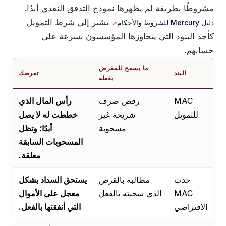
مشروطًا بطريقة لم يظهرها نموذج التدفق النقدي أبدًا.
يشير إلى شرط التمويل
دليل Mercury للشروط والأحكام
كأحد البنود التي يتجاوزها المؤسسون بسرعة على
حسابهم.
ما يسمح للمقرض
البند
تعرضك
بفعله
MAC
رفض صرف
رأس المال الذي
للتمويل
شريحة غير
خططت له لا يصل
مسحوبة
أبدًا؛ وتظل
المسحوبات السابقة
معلقة.
حدث
مطالبة بالقرض
يستحق السداد بشكل
MAC
الذي سحبته بالفعل
معجل على الأموال
الافتراضي
التي أنفقتها بالفعل.