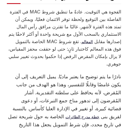
الفجوة هي التوقيت. عادةً ما تنطبق شروط MAC في الفترة
الفاصلة بين التوقيع ولحظة توفر الائتمان فعليًا، ويمكن أن
تمتد هذه الفترة لأشهر. غالبًا ما تقترن مرافق رأس المال
الاستثماري بالسحب الأول مع شريحة واحدة أو أكثر لاحقًا يتم
إصدارها مقابل
. تقع شروط MAC الخاصة بالتمويل
المعالم
فوق هذه المعالم كاختبار ثانٍ: حتى لو حققت محفز المقياس،
لا يزال بإمكان المقرض الرفض إذا حكموا بحدوث تغيير سلبي
جوهري.
نادرًا ما يتم توضيح ما يعتبر ماديًا. يميل التعريف إلى أن
يكون غامضًا وقابلًا للتفسير، وهذا هو الهدف من جانب
المُقرض، لأنه يحافظ على سلطته التقديرية. أشار
المُقرضون إلى تدهور مناخ جمع التبرعات، أو دعوى
قضائية كبيرة، أو تغيير في الإدارة العليا كأساس. بالنسبة
لفريق بنى
الخاصة به حول شريحة تصل
خطة مدرج الطائرات
في تاريخ محدد، فإن شرط التمويل يجعل هذا التاريخ