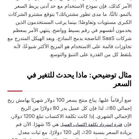
الأمر كذلك، فإن نموذج الاستخدام مع حد أدنى يربط السعر
بالنمو. ثالثًا، ما مدى تطور مشترياتك؟ يتوقع مشترو الشركات
الكبرى مستويات وتفاوضًا؛ بينما يرغب المستخدمون الذين
يخدمون أنفسهم في رقم بسيط وواضح. ينتهي الأمر بمعظم
شركات SaaS الناضجة بدمج النماذج، ويعد الهيكل المتدرج مع
تجاوزات قائمة على الاستخدام هو المزيج الأكثر شيوعًا، لأنه
يلتقط كل من القدرة على التنبؤ والتوسع.
مثال توضيحي: ماذا يحدث للتغير في
السعر
ضع أرقاماً عليها. يباع منتج بسعر 100 دولار شهريًا بهامش ربح
إجمالي 80٪، لذا فإن كل عميل يدر 80 دولارًا من الربح
الإجمالي الشهري. إذا كانت تكلفة الاكتساب تبلغ 1200 دولار،
فإن
هي 15 شهرًا. الآن قم
فترة استرداد تكلفة اكتساب العميل
بزيادة السعر بنسبة 20٪، إلى 120 دولارًا، مع ثبات معدل