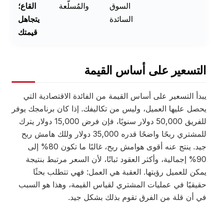
السوق
والمُسلَّعة
القاع؛
السائدة
يتجاهل
قيمتك
التسعير على أساس القيمة
يبدأ التسعير على أساس القيمة من الفائدة الاقتصادية التي
يحصل عليها العميل، وليس من تكاليفك. إذا كان برنامجك يوفر
للفريق 50,000 دولار سنويًا، فإن فرض 15,000 دولار يترك
للمشتري ربحًا واضحًا قدره 35,000 دولار وللك هامش ربح
جيد. ينتج عنه أقوى هوامش ربح، غالبًا ما تكون 80% إلى
90% إجمالية، وأكثر العقود ثباتًا، لأن السعر مرتبط بنتيجة
يمكن للعميل رؤيتها. العقبة هي العمل: فهي تتطلب بحثًا
حقيقيًا في عمليات المشتري لقياس القيمة، وهذا هو السبب
في أن قلة من الفرق تقوم بذلك بشكل جيد.