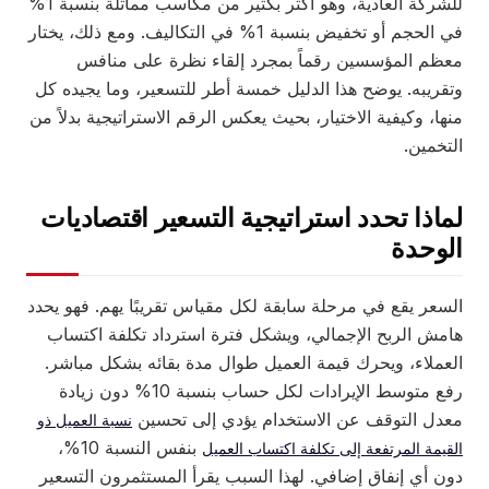
للشركة العادية، وهو أكثر بكثير من مكاسب مماثلة بنسبة 1%
في الحجم أو تخفيض بنسبة 1% في التكاليف. ومع ذلك، يختار
معظم المؤسسين رقماً بمجرد إلقاء نظرة على منافس
وتقريبه. يوضح هذا الدليل خمسة أطر للتسعير، وما يجيده كل
منها، وكيفية الاختيار، بحيث يعكس الرقم الاستراتيجية بدلاً من
التخمين.
لماذا تحدد استراتيجية التسعير اقتصاديات
الوحدة
السعر يقع في مرحلة سابقة لكل مقياس تقريبًا يهم. فهو يحدد
هامش الربح الإجمالي، ويشكل فترة استرداد تكلفة اكتساب
العملاء، ويحرك قيمة العميل طوال مدة بقائه بشكل مباشر.
رفع متوسط الإيرادات لكل حساب بنسبة 10% دون زيادة
معدل التوقف عن الاستخدام يؤدي إلى تحسين
نسبة العميل ذو
بنفس النسبة 10%،
القيمة المرتفعة إلى تكلفة اكتساب العميل
دون أي إنفاق إضافي. لهذا السبب يقرأ المستثمرون التسعير