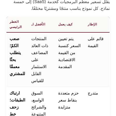
يقلل تسعير معظم البرمجيات كخدمة (SaaS) إلى خمسة
نماذج. كل نموذج يناسب منتجًا ومشتريًا مختلفًا.
الخطر
الإطار
كيف يعمل
الأفضل لـ
الرئيسي
قائم على
يتم تعيين
المنتجات
صعب
القيمة
السعر كنسبة
ذات العائد
الكمّ؛
من القيمة
المضاعف
يتطلب
الاقتصادية
على
بحثًا
المقدمة
الاستثمار
معمقًا
القابل
للمشتري
للقياس
متدرج
حزم متعددة
السوق
ارتباك
بنقاط سعر
الواسع،
الطبقات؛
متزايدة
والشرائح
زحف
المتنوعة
خط