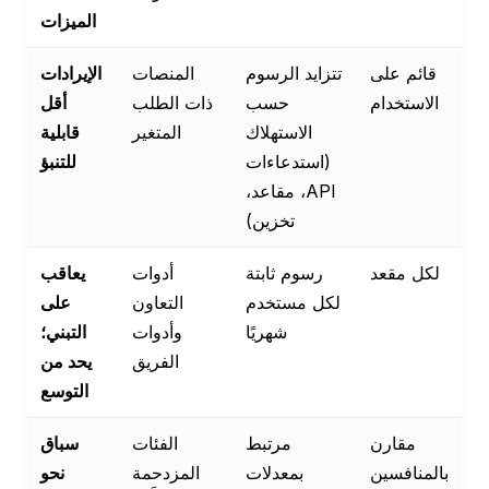
الميزات
قائم على
تتزايد الرسوم
المنصات
الإيرادات
الاستخدام
حسب
ذات الطلب
أقل
الاستهلاك
المتغير
قابلية
(استدعاءات
للتنبؤ
API، مقاعد،
تخزين)
لكل مقعد
رسوم ثابتة
أدوات
يعاقب
لكل مستخدم
التعاون
على
شهريًا
وأدوات
التبني؛
الفريق
يحد من
التوسع
مقارن
مرتبط
الفئات
سباق
بالمنافسين
بمعدلات
المزدحمة
نحو