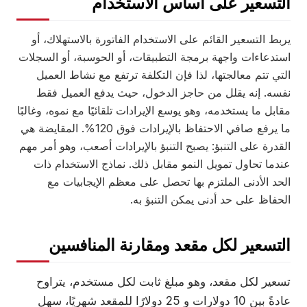
التسعير على أساس الاستخدام
يربط التسعير القائم على الاستخدام الفاتورة بالاستهلاك، أو
استدعاءات واجهة برمجة التطبيقات، أو الحوسبة، أو السجلات
التي تتم معالجتها، لذا فإن التكلفة ترتفع مع نشاط العميل
نفسه. إنه يقلل من حاجز الدخول، حيث يدفع العميل فقط
مقابل ما يستخدمه، وهو يوسع الإيرادات تلقائيًا مع نموه، وغالبًا
ما يرفع صافي الاحتفاظ بالإيرادات فوق 120%. المقايضة هي
القدرة على التنبؤ: يصبح التنبؤ بالإيرادات أصعب، وهو أمر مهم
عندما تحاول تمويل النمو مقابل ذلك. نماذج الاستخدام ذات
الحد الأدنى الملتزم بها تحصل على معظم الإيجابيات مع
الحفاظ على حد أدنى يمكن التنبؤ به.
التسعير لكل مقعد ومقارنة المنافسين
تسعير لكل مقعد، وهو مبلغ ثابت لكل مستخدم، يتراوح
عادةً بين 10 دولارات و 25 دولارًا للمقعد شهريًا، سهل