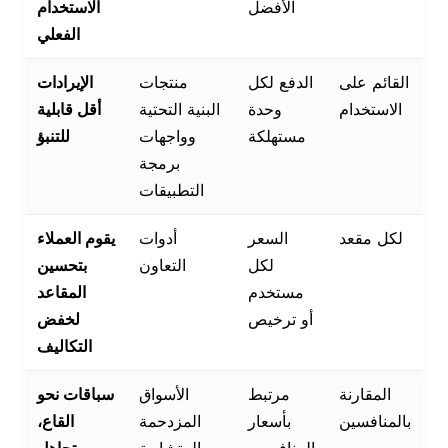
الأفضل
الاستخدام
الفعلي
القائم على
الدفع لكل
منتجات
الإيرادات
الاستخدام
وحدة
البنية التحتية
أقل قابلية
مستهلكة
وواجهات
للتنبؤ
برمجة
التطبيقات
لكل مقعد
السعر
أدوات
يقوم العملاء
لكل
التعاون
بتحسين
مستخدم
المقاعد
أو ترخيص
لخفض
التكاليف
المقارنة
مرتبط
الأسواق
سباقات نحو
بالمنافسين
بأسعار
المزدحمة
القاع،
المنافسين
والمتشابهة
يتجاهل