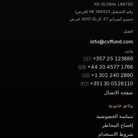
KG GLOBAL LIMITED
رقم التسجيل HE 399323 (قبرص)
سبيرو كيبريانو 57، لارنكا 6051، قبرص
اتصل
info@cvffund.com
هاتف
+357 25 123889
🇨🇾
+44 20 4577 1766
🇬🇧
+1 302 240 2890
🇺🇸
+351 30 0528110
🇵🇹
صفحة الاتصال
وثائق قانونية
سياسة الخصوصية
إفصاح المخاطر
شروط الاستخدام