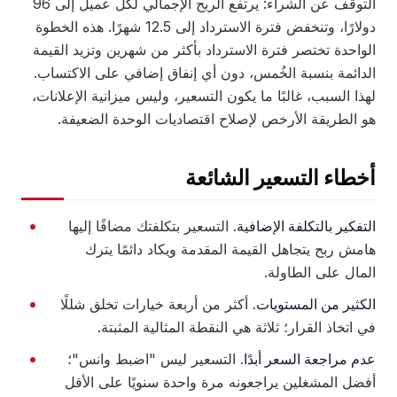
التوقف عن الشراء: يرتفع الربح الإجمالي لكل عميل إلى 96
دولارًا، وتنخفض فترة الاسترداد إلى 12.5 شهرًا. هذه الخطوة
الواحدة تختصر فترة الاسترداد بأكثر من شهرين وتزيد القيمة
الدائمة بنسبة الخُمس، دون أي إنفاق إضافي على الاكتساب.
لهذا السبب، غالبًا ما يكون التسعير، وليس ميزانية الإعلانات،
هو الطريقة الأرخص لإصلاح اقتصاديات الوحدة الضعيفة.
أخطاء التسعير الشائعة
التفكير بالتكلفة الإضافية.
التسعير بتكلفتك مضافًا إليها
هامش ربح يتجاهل القيمة المقدمة ويكاد دائمًا يترك
المال على الطاولة.
الكثير من المستويات.
أكثر من أربعة خيارات تخلق شللًا
في اتخاذ القرار؛ ثلاثة هي النقطة المثالية المثبتة.
عدم مراجعة السعر أبدًا.
التسعير ليس "اضبط وانس"؛
أفضل المشغلين يراجعونه مرة واحدة سنويًا على الأقل