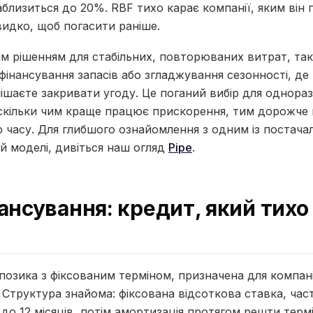
наблизиться до 20%. RBF тихо карає компанії, яким він 
идко, щоб погасити раніше.
м рішенням для стабільних, повторюваних витрат, та
інансування запасів або згладжування сезонності, де 
пішаєте закривати угоду. Це поганий вибір для однор
оскільки чим краще працює прискорення, тим дорожче
р часу. Для глибшого ознайомлення з одним із постачал
ій моделі, дивіться наш огляд
Pipe
.
ансування: кредит, який тихо
озика з фіксованим терміном, призначена для компані
. Структура знайома: фіксована відсоткова ставка, час
 до 12 місяців, потім амортизація протягом решти термі