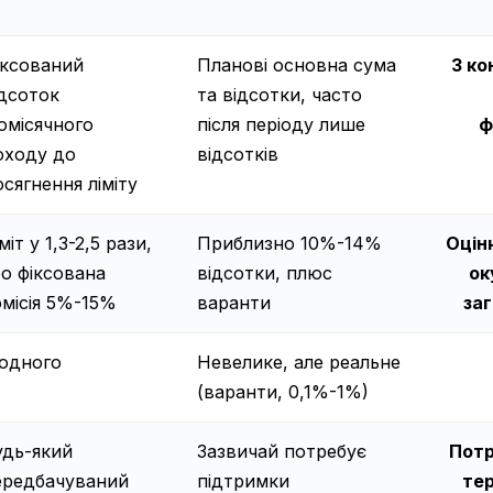
іксований
Планові основна сума
З ко
ідсоток
та відсотки, часто
омісячного
після періоду лише
ф
оходу до
відсотків
сягнення ліміту
міт у 1,3-2,5 рази,
Приблизно 10%-14%
Оцін
бо фіксована
відсотки, плюс
ок
омісія 5%-15%
варанти
за
одного
Невелике, але реальне
(варанти, 0,1%-1%)
удь-який
Зазвичай потребує
Потр
ередбачуваний
підтримки
тер