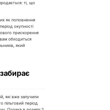
продається: ті, що
ких як поповнення
період окупності
азового прискорення
 вам обходиться
ьників, який
 забирає
й, які вже залучили
то пільговий період
ну. Позика в розмірі 2