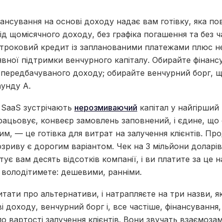
ансування на основі доходу надає вам готівку, яка по
ід щомісячного доходу, без графіка погашення та без ч
строковий кредит із запланованими платежами плюс нев
вної підтримки венчурного капіталу. Обирайте фінанс
 передбачуваного доходу; обирайте венчурний борг,
аунду А.
в SaaS зустрічають
нерозмиваючий
капітал у найгірши
рацьовує, конвеєр замовлень заповнений, і єдине, що 
им, — це готівка для витрат на залучення клієнтів. Пр
зриву є дорогим варіантом. Чек на 3 мільйони доларів 
тує вам десять відсотків компанії, і ви платите за це 
 володітимете: дешевими, ранніми.
тати про альтернативи, і натрапляєте на три назви, я
і доходу, венчурний борг і, все частіше, фінансування
 вартості залучення клієнтів. Вони звучать взаємозам