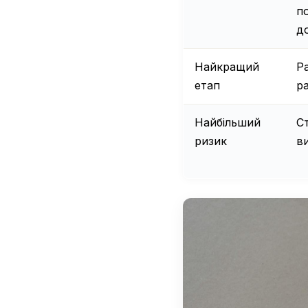
п
д
Найкращий
Р
етап
р
Найбільший
С
ризик
в