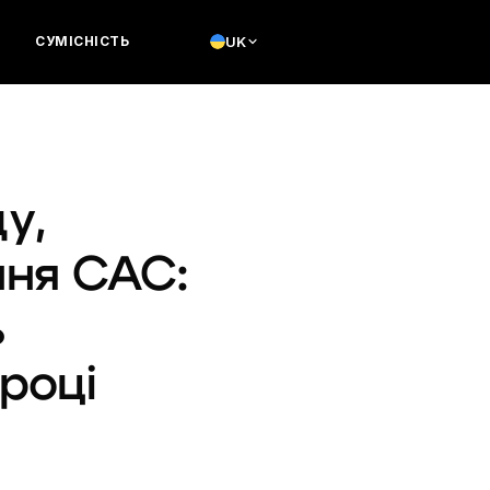
СУМІСНІСТЬ
UK
у,
ння CAC:
ь
році