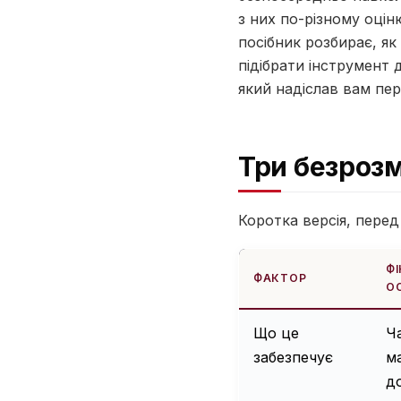
з них по-різному оцін
посібник розбирає, як 
підібрати інструмент 
який надіслав вам пе
Три безрозм
Коротка версія, перед
Ф
ФАКТОР
О
Що це
Ч
забезпечує
м
д