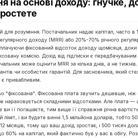
я на основі доходу: гнучке, д
зростете
 для розуміння. Постачальник надає капітал, часто в 
егулярного доходу (MRR) або 20%-70% річного регуляр
сплачуючи фіксований відсоток доходу щомісяця, доки
совану комісію. Дохід від підписки є передбачуваним 
чальник може оцінити MRR за кілька днів, а не тижнів.
рантів чи особистих гарантій. Для засновника, який ст
е є привабливим.
во "фіксована". Фіксована плата звучить дешевше, ніж
не нараховується складними відсотками. Але плата — 
 ви її погашаєте, тим вище її справжня річна вартість
й ліміт, і ви будете винні 1,5 мільйона доларів, тобто 5
а 12 місяців, тому що ваш дохід зростає, і 500 тисяч до
о 60% на капітал, який фактично був у вас в обігу. Роз