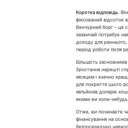
Коротка відповідь.
Фін
фіксований відсоток в
Венчурний борг – це 
зазвичай потребує ная
доходу для раннього,
період роботи після р
Більшість засновникі
Зростання нарешті сп
місяцем і значно кращ
для покриття цього ро
мільйонів доларів кош
якими ви коли-небудь
Отже, ви починаєте чи
фінансування на основ
безпосередньо навколо