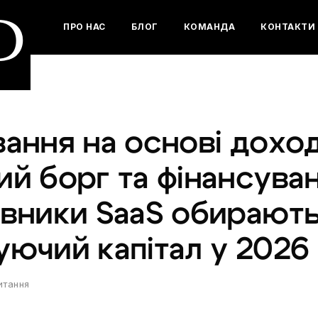
D
ПРО НАС
БЛОГ
КОМАНДА
КОНТАКТИ
ання на основі доход
ий борг та фінансува
овники SaaS обирают
ючий капітал у 2026 
итання