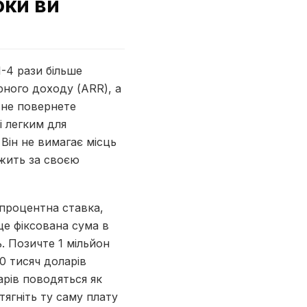
оки ви
1-4 рази більше
ного доходу (ARR), а
 не повернете
і легким для
 Він не вимагає місць
ежить за своєю
 процентна ставка,
це фіксована сума в
. Позичте 1 мільйон
00 тисяч доларів
ларів поводяться як
тягніть ту саму плату