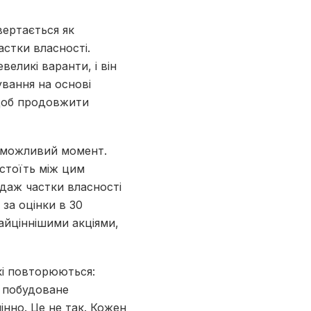
вертається як
астки власності.
еликі варанти, і він
ування на основі
 щоб продовжити
й можливий момент.
стоїть між цим
одаж частки власності
за оцінки в 30
найціннішими акціями,
кі повторюються:
, побудоване
інно. Це не так. Кожен