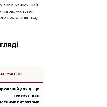
х типів бізнесу. Цей
підрахунків, і як
того постачальника,
гляді
ІНАНСУВАННЯ
орюваний дохід, що
генерується
ретними витратами