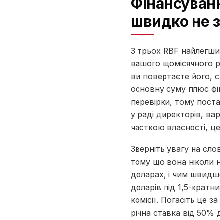
Фінансуванн
швидко не 
З трьох RBF найлегший
вашого щомісячного р
ви повертаєте його, 
основну суму плюс фік
перевірки, тому поста
у раді директорів, ва
часткою власності, ц
Зверніть увагу на сло
тому що вона ніколи 
доларах, і чим швидше
доларів під 1,5-кратни
комісії. Погасіть це з
річна ставка від 50% д