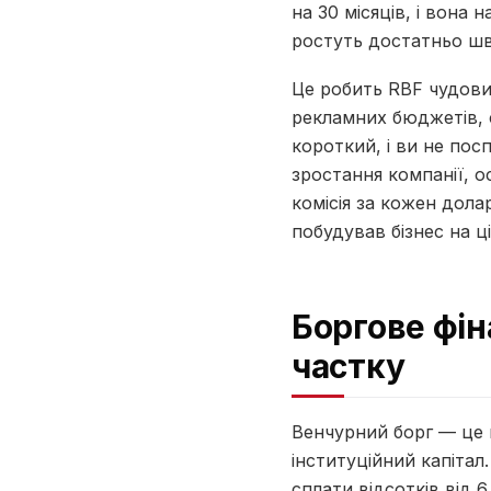
на 30 місяців, і вона 
ростуть достатньо шв
Це робить RBF чудови
рекламних бюджетів, ф
короткий, і ви не пос
зростання компанії, 
комісія за кожен дола
побудував бізнес на ц
Боргове фін
частку
Венчурний борг — це п
інституційний капітал
сплати відсотків від 6