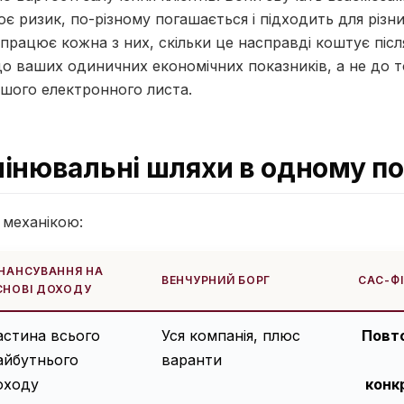
ює ризик, по-різному погашається і підходить для різни
працює кожна з них, скільки це насправді коштує після 
до ваших одиничних економічних показників, а не до 
ршого електронного листа.
інювальні шляхи в одному по
 механікою:
ІНАНСУВАННЯ НА
ВЕНЧУРНИЙ БОРГ
CAC-Ф
СНОВІ ДОХОДУ
астина всього
Уся компанія, плюс
Повт
айбутнього
варанти
оходу
конк