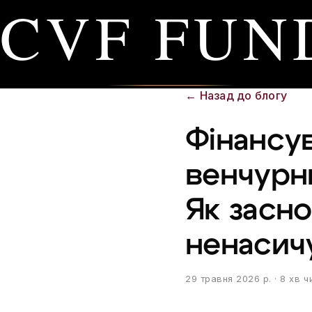
CVF FUN
←
Назад до блогу
Фінансув
венчурн
Як засн
ненасичу
29 травня 2026 р.
· 8 хв ч