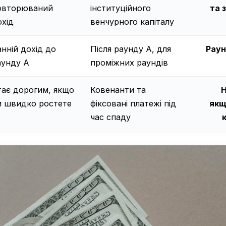
овторюваний
інституційного
та 
охід
венчурного капіталу
анній дохід до
Після раунду A, для
Раун
аунду A
проміжних раундів
тає дорогим, якщо
Ковенанти та
Н
и швидко ростете
фіксовані платежі під
якщ
час спаду