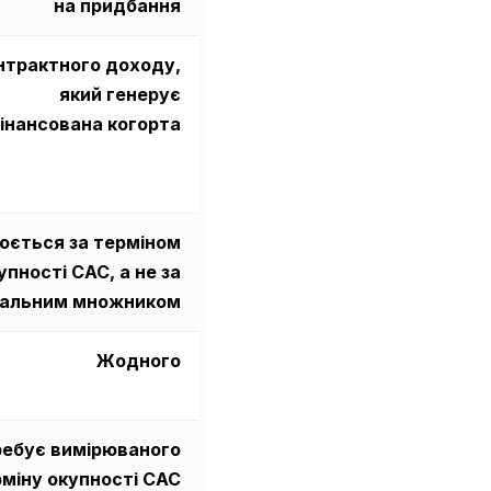
на придбання
нтрактного доходу,
який генерує
інансована когорта
юється за терміном
упності CAC, а не за
гальним множником
Жодного
ебує вимірюваного
міну окупності CAC