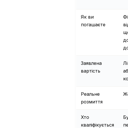
Як ви
Ф
погашаєте
в
щ
д
до
Заявлена
Лі
вартість
а
к
Реальне
Ж
розмиття
Хто
Б
кваліфікується
п