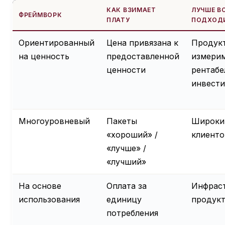
КАК ВЗИМАЕТ
ЛУЧШЕ В
ФРЕЙМВОРК
ПЛАТУ
ПОДХОД
Ориентированный
Цена привязана к
Продук
на ценность
предоставленной
измери
ценности
рентаб
инвест
Многоуровневый
Пакеты
Широки
«хороший» /
клиенто
«лучше» /
«лучший»
На основе
Оплата за
Инфрас
использования
единицу
продукт
потребления