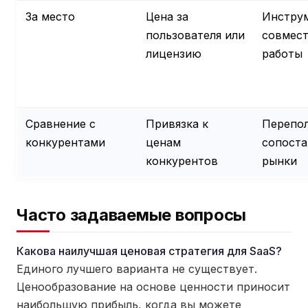
За место
Цена за
Инстру
пользователя или
совмес
лицензию
работы
Сравнение с
Привязка к
Перепо
конкурентами
ценам
сопост
конкурентов
рынки
Часто задаваемые вопросы
Какова наилучшая ценовая стратегия для SaaS?
Единого лучшего варианта не существует.
Ценообразование на основе ценности приносит
наибольшую прибыль, когда вы можете