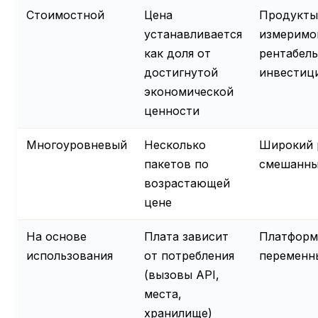
Стоимостной
Цена
Продукты
устанавливается
измеримо
как доля от
рентабел
достигнутой
инвестиц
экономической
ценности
Многоуровневый
Несколько
Широкий 
пакетов по
смешанны
возрастающей
цене
На основе
Плата зависит
Платформ
использования
от потребления
переменн
(вызовы API,
места,
хранилище)