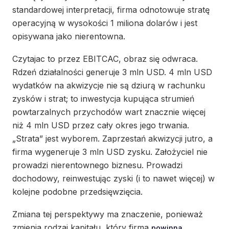
standardowej interpretacji, firma odnotowuje stratę
operacyjną w wysokości 1 miliona dolarów i jest
opisywana jako nierentowna.
Czytajac to przez EBITCAC, obraz się odwraca.
Rdzeń działalności generuje 3 mln USD. 4 mln USD
wydatków na akwizycje nie są dziurą w rachunku
zysków i strat; to inwestycja kupująca strumień
powtarzalnych przychodów wart znacznie więcej
niż 4 mln USD przez cały okres jego trwania.
„Strata” jest wyborem. Zaprzestań akwizycji jutro, a
firma wygeneruje 3 mln USD zysku. Założyciel nie
prowadzi nierentownego biznesu. Prowadzi
dochodowy, reinwestując zyski (i to nawet więcej) w
kolejne podobne przedsięwzięcia.
Zmiana tej perspektywy ma znaczenie, ponieważ
zmienia rodzaj kapitału, który firma
powinna