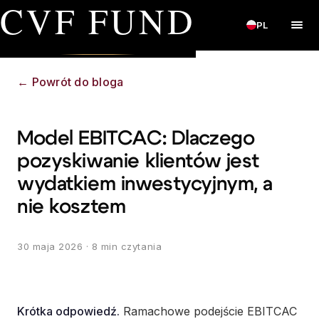
CVF FUND
PL
←
Powrót do bloga
Model EBITCAC: Dlaczego
pozyskiwanie klientów jest
wydatkiem inwestycyjnym, a
nie kosztem
30 maja 2026
· 8 min czytania
Krótka odpowiedź.
Ramachowe podejście EBITCAC