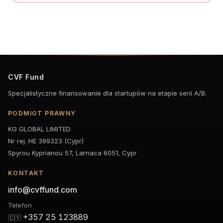
CVF Fund
Specjalistyczne finansowanie dla startupów na etapie serii A/B.
PODMIOT PRAWNY
KG GLOBAL LIMITED
Nr rej. HE 399323 (Cypr)
Spyrou Kyprianou 57, Larnaca 6051, Cypr
KONTAKT
info@cvffund.com
Telefon
+357 25 123889
🇨🇾