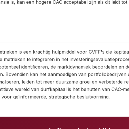
nsie is, kan een hogere CAC acceptabel zijn als dit leidt tot
rieken is een krachtig hulpmiddel voor CVFF's die kapitaala
e metrieken te integreren in het investeringsevaluatieproc
otentieel identificeren, de marktdynamiek beoordelen en 
en. Bovendien kan het aanmoedigen van portfoliobedrijven 
maliseren, leiden tot meer duurzame groei en verbeterde 
etitieve wereld van durfkapitaal is het benutten van CAC-met
el voor geïnformeerde, strategische besluitvorming.