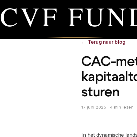
CVF FUN
←
Terug naar blog
CAC-met
kapitaal
sturen
17 juni 2025
· 4 min lezen
In het dynamische lands