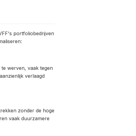
VFF's portfoliobedrijven
maliseren:
 te werven, vaak tegen
anzienlijk verlaagd
ntrekken zonder de hoge
veren vaak duurzamere