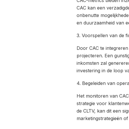
CAC-metrics bieden inzi
CAC kan een verzadigde
onbenutte mogelijkhede
en duurzaamheid van ee
3. Voorspellen van de f
Door CAC te integreren
projecteren. Een gunstig
inkomsten zal generere
investering in de loop v
4. Begeleiden van opera
Het monitoren van CAC-tr
strategie voor klantenw
de CLTV, kan dit een sig
marketingstrategieën o