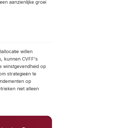
 een aanzienlijke groei
llocatie willen
es, kunnen CVFF's
de winstgevendheid op
om strategieën te
rendementen op
rieken niet alleen