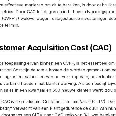
t effectieve manieren om dit te bereiken, is door gebruik
metrics. Door CAC te integreren in het besluitvormingspro
(CVFF's) weloverwogen, datagestuurde investeringen doen 
e termijn.
ustomer Acquisition Cost (CAC)
de toepassing ervan binnen een CVFF, is het essentieel om
sition Cost zijn de totale kosten die worden gemaakt om ee
tingkosten, salarissen van het verkoopteam, advertentiek
ks verband houden met klantenwerving. Als een bedrijf bij
en sales in een kwartaal en 500 nieuwe klanten werft, zou 
 CAC is de relatie met Customer Lifetime Value (CLTV). De
 bedrijf verwacht van een klant gedurende de duur van hun
t doorgaans een CLTV-naar-CAC-ratio van 3:1, wat beteken