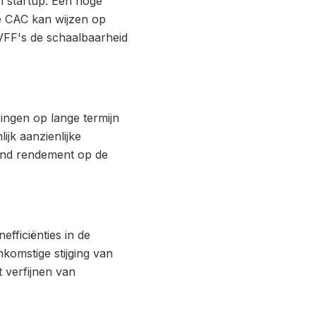
n startup. Een hoge
e CAC kan wijzen op
VFF's de schaalbaarheid
ngen op lange termijn
ijk aanzienlijke
zond rendement op de
efficiënties in de
nkomstige stijging van
t verfijnen van