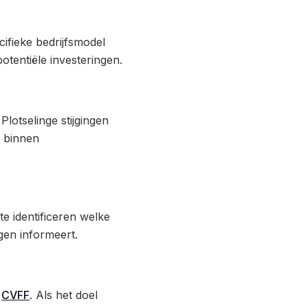
ifieke bedrijfsmodel
otentiële investeringen.
Plotselinge stijgingen
n binnen
e identificeren welke
gen informeert.
e
CVFF
. Als het doel