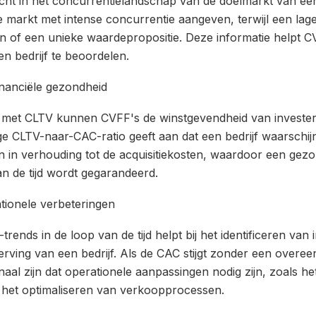
cht in het concurrentielandschap van de doelmarkt van ee
 markt met intense concurrentie aangeven, terwijl een lag
n of een unieke waardepropositie. Deze informatie helpt C
n bedrijf te beoordelen.
inanciële gezondheid
 met CLTV kunnen CVFF's de winstgevendheid van investeri
e CLTV-naar-CAC-ratio geeft aan dat een bedrijf waarschijnl
n in verhouding tot de acquisitiekosten, waardoor een ge
an de tijd wordt gegarandeerd.
tionele verbeteringen
ends in de loop van de tijd helpt bij het identificeren van in
erving van een bedrijf. Als de CAC stijgt zonder een overee
naal zijn dat operationele aanpassingen nodig zijn, zoals he
f het optimaliseren van verkoopprocessen.