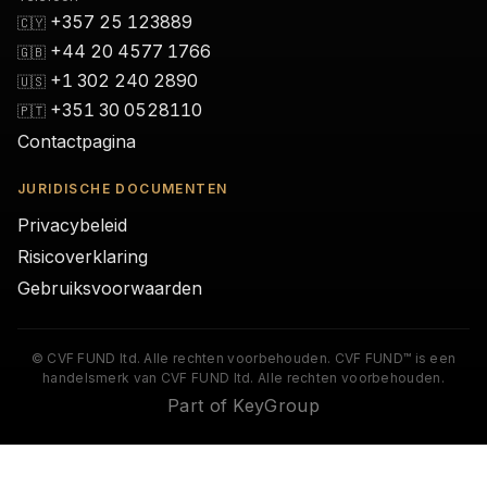
+357 25 123889
🇨🇾
+44 20 4577 1766
🇬🇧
+1 302 240 2890
🇺🇸
+351 30 0528110
🇵🇹
Contactpagina
JURIDISCHE DOCUMENTEN
Privacybeleid
Risicoverklaring
Gebruiksvoorwaarden
© CVF FUND ltd. Alle rechten voorbehouden. CVF FUND™ is een
handelsmerk van CVF FUND ltd. Alle rechten voorbehouden.
Part of KeyGroup