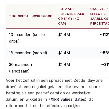
TOTAAL
ONGEVEER
TERUGBETAALD
EFFECTIEF
TERUGBETALINGSPERIODE
OP $1M (1,4X
JAARLIJKS
CAP)
PERCENTA
10 maanden (snelle
$1,4M
~11
groei)
18 maanden (stabiel)
$1,4M
~56
30 maanden
$1,4M
~3
(langzaam)
Voer het zelf uit in een spreadsheet. Zet de 'day-one
draw' als een negatief getal en elke revenue-share
betaling als een positief getal op de werkelijke
datum, en wikkel ze in
=XIRR(values, dates)
; dit
retourneert direct het effectieve jaarlijkse