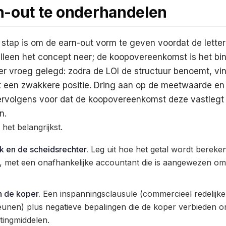
n-out te onderhandelen
tap is om de earn-out vorm te geven voordat de letter o
alleen het concept neer; de koopovereenkomst is het b
 vroeg gelegd: zodra de LOI de structuur benoemt, vind
it een zwakkere positie. Dring aan op de meetwaarde e
vervolgens voor dat de koopovereenkomst deze vastlegt 
n.
het belangrijkst.
k en de scheidsrechter.
Leg uit hoe het getal wordt bereken
, met een onafhankelijke accountant die is aangewezen om 
n de koper.
Een inspanningsclausule (commercieel redelijk
eunen) plus negatieve bepalingen die de koper verbieden 
ingmiddelen.