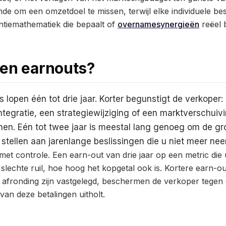
de om een omzetdoel te missen, terwijl elke individuele bes
etentiemathematiek die bepaalt of
overnamesynergieën
reëel b
ren earnouts?
lopen één tot drie jaar. Korter begunstigt de verkoper:
ntegratie, een strategiewijziging of een marktverschuivi
nen. Eén tot twee jaar is meestal lang genoeg om de gr
e stellen aan jarenlange beslissingen die u niet meer nee
et controle. Een earn-out van drie jaar op een metric die
 slechte ruil, hoe hoog het kopgetal ook is. Kortere earn-o
e afronding zijn vastgelegd, beschermen de verkoper tege
van deze betalingen uitholt.