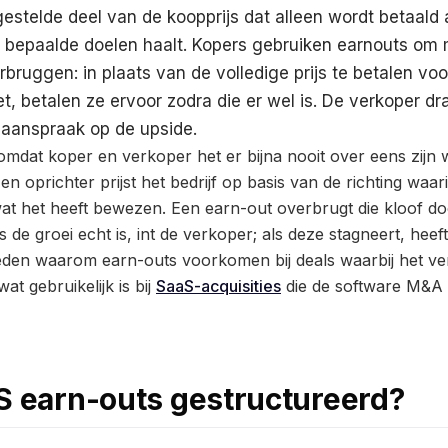
gestelde deel van de koopprijs dat alleen wordt betaal
ng bepaalde doelen haalt. Kopers gebruiken earnouts om
bruggen: in plaats van de volledige prijs te betalen voor
t, betalen ze ervoor zodra die er wel is. De verkoper dra
aanspraak op de upside.
omdat koper en verkoper het er bijna nooit over eens zijn w
n oprichter prijst het bedrijf op basis van de richting waar
 wat het heeft bewezen. Een earn-out overbrugt die kloof do
s de groei echt is, int de verkoper; als deze stagneert, heeft
reden waarom earn-outs voorkomen bij deals waarbij het ve
at gebruikelijk is bij
SaaS-acquisities
die de software M&A
S earn-outs gestructureerd?