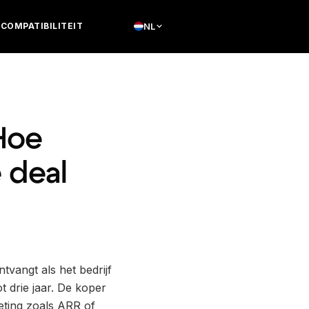
COMPATIBILITEIT
NL
Hoe
 deal
tvangt als het bedrijf
 drie jaar. De koper
eting zoals ARR of