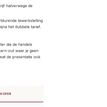
rijf halverwege de
rtdurende tewerkstelling
na het dubbele tarief.
ter die de hendels
 earn-out waar je geen
 wat de presentatie ook
RKOPER