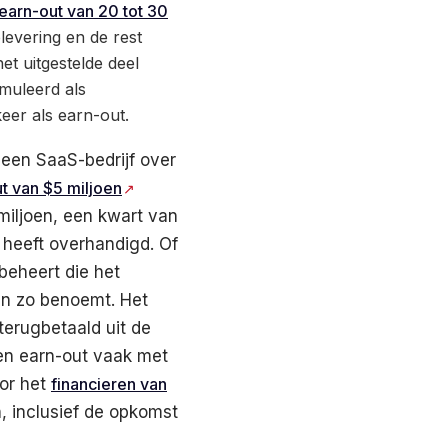
earn-out van 20 tot 30
plevering en de rest
et uitgestelde deel
rmuleerd als
eer als earn-out.
 een SaaS-bedrijf over
ut van $5 miljoen
iljoen, een kwart van
s heeft overhandigd. Of
beheert die het
en zo benoemt. Het
 terugbetaald uit de
en earn-out vaak met
oor het
financieren van
 inclusief de opkomst