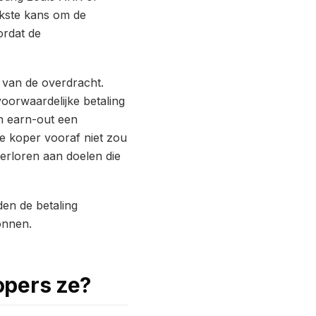
rkste kans om de
ordat de
 van de overdracht.
voorwaardelijke betaling
en earn-out een
de koper vooraf niet zou
verloren aan doelen die
den de betaling
onnen.
opers ze?