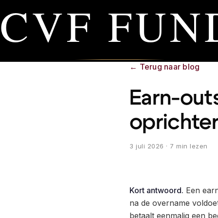
CVF FUN
←
Terug naar blog
Earn-out
oprichter
3 juli 2026
· 7 min lezen
Kort antwoord.
Een earn-
na de overname voldoet 
betaalt eenmalig een b