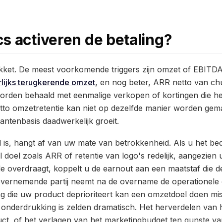
s activeren de betaling?
akket. De meest voorkomende triggers zijn omzet of EBITD
rlijks terugkerende omzet
, en nog beter, ARR netto van ch
orden behaald met eenmalige verkopen of kortingen die he
etto omzetretentie kan niet op dezelfde manier worden ge
antenbasis daadwerkelijk groeit.
is, hangt af van uw mate van betrokkenheid. Als u het bedr
l doel zoals ARR of retentie van logo's redelijk, aangezien u
 overdraagt, koppelt u de earnout aan een maatstaf die de
vernemende partij neemt na de overname de operationele 
ng die uw product deprioriteert kan een omzetdoel doen mi
 onderdrukking is zelden dramatisch. Het herverdelen van
t, of het verlagen van het marketingbudget ten gunste van