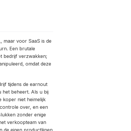
A, maar voor SaaS is de
urn. Een brutale
t bedrijf verzwakken;
manipuleerd, omdat deze
ijf tijdens de earnout
 het beheert. Als u bij
 koper niet heimelijk
controle over, en een
slukken zonder enige
 het verkoopteam van
 de eigen productlijnen