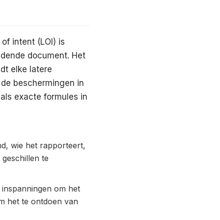
f intent (LOI) is
indende document. Het
t elke latere
n de beschermingen in
als exacte formules in
d, wie het rapporteert,
geschillen te
e inspanningen om het
om het te ontdoen van