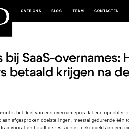
D
OVER ONS
BLOG
TEAM
CONTACTEN
s bij SaaS-overnames: 
s betaald krijgen na de
out is het deel van een overnameprijs dat een oprichter on
aan afgesproken doelstellingen, meestal gedurende één tot
edrag vooraf en houdt de rest achter, gekoppeld aan een m