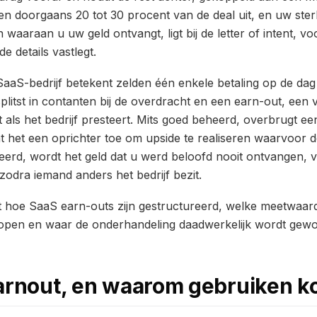
en doorgaans 20 tot 30 procent van de deal uit, en uw ste
aaraan u uw geld ontvangt, ligt bij de letter of intent, vo
 details vastlegt.
aaS-bedrijf betekent zelden één enkele betaling op de dag
plitst in contanten bij de overdracht en een earn-out, een 
t als het bedrijf presteert. Mits goed beheerd, overbrugt e
t het een oprichter toe om upside te realiseren waarvoor 
heerd, wordt het geld dat u werd beloofd nooit ontvangen, 
zodra iemand anders het bedrijf bezit.
it hoe SaaS earn-outs zijn gestructureerd, welke meetwaar
 lopen en waar de onderhandeling daadwerkelijk wordt gew
earnout, en waarom gebruiken k