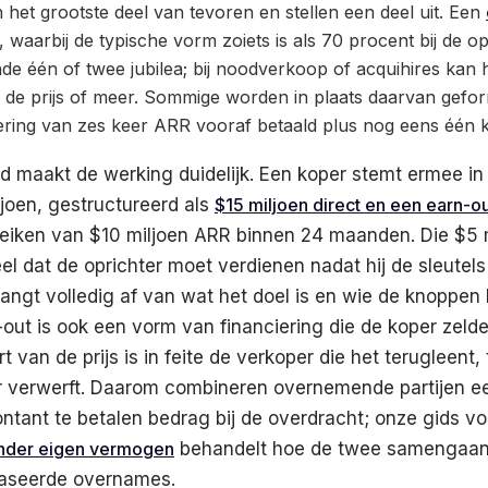
 het grootste deel van tevoren en stellen een deel uit. Een
, waarbij de typische vorm zoiets is als 70 procent bij de o
de één of twee jubilea; bij noodverkoop of acquihires kan h
n de prijs of meer. Sommige worden in plaats daarvan gefo
ring van zes keer ARR vooraf betaald plus nog eens één k
d maakt de werking duidelijk. Een koper stemt ermee in
joen, gestructureerd als
$15 miljoen direct en een earn-o
eiken van $10 miljoen ARR binnen 24 maanden. Die $5 m
deel dat de oprichter moet verdienen nadat hij de sleutel
hangt volledig af van wat het doel is en wie de knoppen 
-out is ook een vorm van financiering die de koper zeld
t van de prijs is in feite de verkoper die het terugleent,
er verwerft. Daarom combineren overnemende partijen e
ntant te betalen bedrag bij de overdracht; onze gids v
nder eigen vermogen
behandelt hoe de twee samengaan,
aseerde overnames.