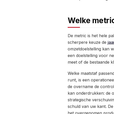
Welke metric
De metric is het hele p
scherpere keuze de
jaa
omzetdoelstelling kan w
een doelstelling voor n
meet of de bestaande kl
Welke maatstaf passend 
runt, is een operationee
de overname de controle
kan onderdrukken: de o
strategische verschuivi
schuld van uw kant. De
het overgenomen produc