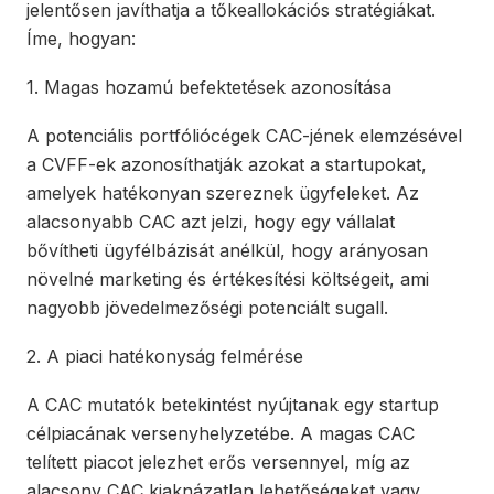
jelentősen javíthatja a tőkeallokációs stratégiákat.
Íme, hogyan:
1. Magas hozamú befektetések azonosítása
A potenciális portfóliócégek CAC-jének elemzésével
a CVFF-ek azonosíthatják azokat a startupokat,
amelyek hatékonyan szereznek ügyfeleket. Az
alacsonyabb CAC azt jelzi, hogy egy vállalat
bővítheti ügyfélbázisát anélkül, hogy arányosan
növelné marketing és értékesítési költségeit, ami
nagyobb jövedelmezőségi potenciált sugall.
2. A piaci hatékonyság felmérése
A CAC mutatók betekintést nyújtanak egy startup
célpiacának versenyhelyzetébe. A magas CAC
telített piacot jelezhet erős versennyel, míg az
alacsony CAC kiaknázatlan lehetőségeket vagy