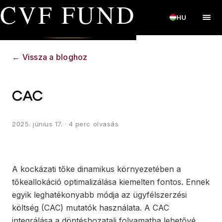
CVF FUND
HU
←
Vissza a bloghoz
CAC
2025. június 17.
· 4 perc olvasás
A kockázati tőke dinamikus környezetében a
tőkeallokáció optimalizálása kiemelten fontos. Ennek
egyik leghatékonyabb módja az ügyfélszerzési
költség (CAC) mutatók használata. A CAC
integrálása a döntéshozatali folyamatba lehetővé