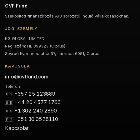
CVF Fund
Szakosított finanszírozás A/B sorozatú induló vállalkozásoknak.
JOGI SZEMÉLY
KG GLOBAL LIMITED
Reg. szám: HE 399323 (Ciprus)
Spyrou Kyprianou utca 57, Larnaca 6051, Ciprus
KAPCSOLAT
info@cvffund.com
Telefon
+357 25 123889
🇨🇾
+44 20 4577 1766
🇬🇧
+1 302 240 2890
🇺🇸
+351 30 0528110
🇵🇹
Kapcsolat