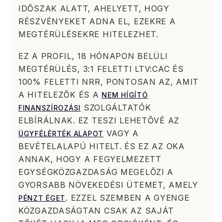
IDŐSZAK ALATT, AHELYETT, HOGY
RÉSZVÉNYEKET ADNA EL, EZEKRE A
MEGTÉRÜLÉSEKRE HITELEZHET.
EZ A PROFIL, 18 HÓNAPON BELÜLI
MEGTÉRÜLÉS, 3:1 FELETTI LTV:CAC ÉS
100% FELETTI NRR, PONTOSAN AZ, AMIT
A HITELEZŐK ÉS A
NEM HÍGÍTÓ
SZOLGÁLTATÓK
FINANSZÍROZÁSI
ELBÍRÁLNAK. EZ TESZI LEHETŐVÉ AZ
VAGY A
ÜGYFÉLÉRTÉK ALAPOT
BEVÉTELALAPÚ HITELT. ÉS EZ AZ OKA
ANNAK, HOGY A FEGYELMEZETT
EGYSÉGKÖZGAZDASÁG MEGELŐZI A
GYORSABB NÖVEKEDÉSI ÜTEMET, AMELY
. EZZEL SZEMBEN A GYENGE
PÉNZT ÉGET
KÖZGAZDASÁGTAN CSAK AZ SAJÁT