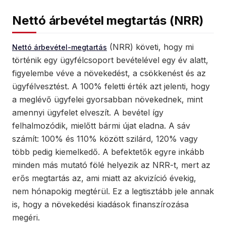
Nettó árbevétel megtartás (NRR)
(NRR) követi, hogy mi
Nettó árbevétel-megtartás
történik egy ügyfélcsoport bevételével egy év alatt,
figyelembe véve a növekedést, a csökkenést és az
ügyfélvesztést. A 100% feletti érték azt jelenti, hogy
a meglévő ügyfelei gyorsabban növekednek, mint
amennyi ügyfelet elveszít. A bevétel így
felhalmozódik, mielőtt bármi újat eladna. A sáv
számít: 100% és 110% között szilárd, 120% vagy
több pedig kiemelkedő. A befektetők egyre inkább
minden más mutató fölé helyezik az NRR-t, mert az
erős megtartás az, ami miatt az akvizíció évekig,
nem hónapokig megtérül. Ez a legtisztább jele annak
is, hogy a növekedési kiadások finanszírozása
megéri.