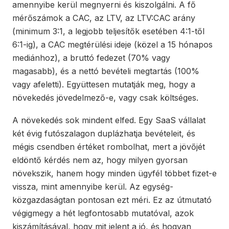
amennyibe kerül megnyerni és kiszolgálni. A fő
mérőszámok a CAC, az LTV, az LTV:CAC arány
(minimum 3:1, a legjobb teljesítők esetében 4:1-től
6:1-ig), a CAC megtérülési ideje (közel a 15 hónapos
mediánhoz), a bruttó fedezet (70% vagy
magasabb), és a nettó bevételi megtartás (100%
vagy afeletti). Együttesen mutatják meg, hogy a
növekedés jövedelmező-e, vagy csak költséges.
A növekedés sok mindent elfed. Egy SaaS vállalat
két évig futószalagon duplázhatja bevételeit, és
mégis csendben értéket rombolhat, mert a jövőjét
eldöntő kérdés nem az, hogy milyen gyorsan
növekszik, hanem hogy minden ügyfél többet fizet-e
vissza, mint amennyibe kerül. Az egység-
közgazdaságtan pontosan ezt méri. Ez az útmutató
végigmegy a hét legfontosabb mutatóval, azok
kiszámításával, hogy mit jelent a jó, és hogyan