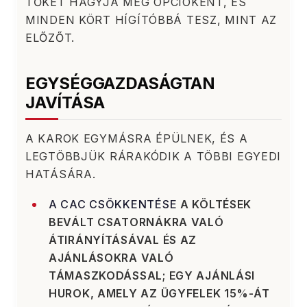
TŐKÉT HAGYJA MEG OPCIÓKÉNT, ÉS
MINDEN KÖRT HÍGÍTÓBBÁ TESZ, MINT AZ
ELŐZŐT.
EGYSÉGGAZDASÁGTAN
JAVÍTÁSA
A KAROK EGYMÁSRA ÉPÜLNEK, ÉS A
LEGTÖBBJÜK RÁRAKÓDIK A TÖBBI EGYEDI
HATÁSÁRA.
A CAC CSÖKKENTÉSE
A KÖLTÉSEK
BEVÁLT CSATORNÁKRA VALÓ
ÁTIRÁNYÍTÁSÁVAL ÉS AZ
AJÁNLÁSOKRA VALÓ
TÁMASZKODÁSSAL; EGY AJÁNLÁSI
HUROK, AMELY AZ ÜGYFELEK 15%-ÁT