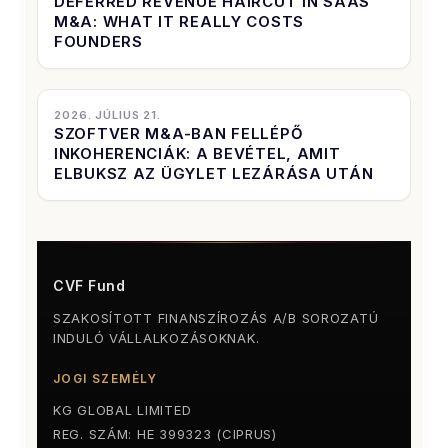
DEFERRED REVENUE HAIRCUT IN SAAS
M&A: WHAT IT REALLY COSTS
FOUNDERS
2026. JÚLIUS 21.
SZOFTVER M&A-BAN FELLÉPŐ
INKOHERENCIÁK: A BEVÉTEL, AMIT
ELBUKSZ AZ ÜGYLET LEZÁRÁSA UTÁN
CVF Fund
SZAKOSÍTOTT FINANSZÍROZÁS A/B SOROZATÚ
INDULÓ VÁLLALKOZÁSOKNAK.
JOGI SZEMÉLY
KG GLOBAL LIMITED
REG. SZÁM: HE 399323 (CIPRUS)