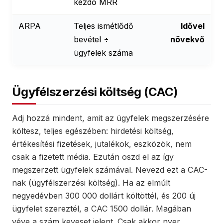
kezdő MRR
ARPA
Teljes ismétlődő
Idővel
bevétel ÷
növekvő
ügyfelek száma
Ügyfélszerzési költség (CAC)
Adj hozzá mindent, amit az ügyfelek megszerzésére
költesz, teljes egészében: hirdetési költség,
értékesítési fizetések, jutalékok, eszközök, nem
csak a fizetett média. Ezután oszd el az így
megszerzett ügyfelek számával. Nevezd ezt a CAC-
nak (ügyfélszerzési költség). Ha az elmúlt
negyedévben 300 000 dollárt költöttél, és 200 új
ügyfelet szereztél, a CAC 1500 dollár. Magában
véve a szám keveset jelent. Csak akkor nyer