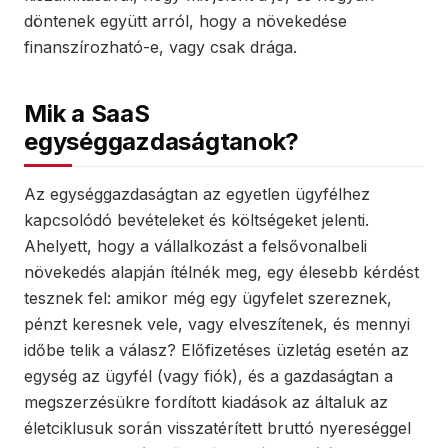
döntenek együtt arról, hogy a növekedése
finanszírozható-e, vagy csak drága.
Mik a SaaS
egységgazdaságtanok?
Az egységgazdaságtan az egyetlen ügyfélhez
kapcsolódó bevételeket és költségeket jelenti.
Ahelyett, hogy a vállalkozást a felsővonalbeli
növekedés alapján ítélnék meg, egy élesebb kérdést
tesznek fel: amikor még egy ügyfelet szereznek,
pénzt keresnek vele, vagy elveszítenek, és mennyi
időbe telik a válasz? Előfizetéses üzletág esetén az
egység az ügyfél (vagy fiók), és a gazdaságtan a
megszerzésükre fordított kiadások az általuk az
életciklusuk során visszatérített bruttó nyereséggel