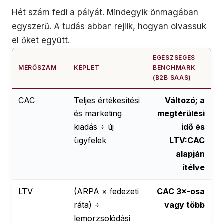
Hét szám fedi a pályát. Mindegyik önmagában
egyszerű. A tudás abban rejlik, hogyan olvassuk
el őket együtt.
EGÉSZSÉGES
MÉRŐSZÁM
KÉPLET
BENCHMARK
(B2B SAAS)
CAC
Teljes értékesítési
Változó; a
és marketing
megtérülési
kiadás ÷ új
idő és
ügyfelek
LTV:CAC
alapján
ítélve
LTV
(ARPA × fedezeti
CAC 3×-osa
ráta) ÷
vagy több
lemorzsolódási