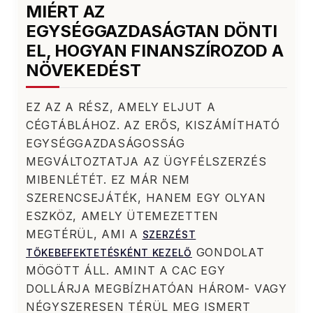
MIÉRT AZ
EGYSÉGGAZDASÁGTAN DÖNTI
EL, HOGYAN FINANSZÍROZOD A
NÖVEKEDÉST
EZ AZ A RÉSZ, AMELY ELJUT A
CÉGTÁBLÁHOZ. AZ ERŐS, KISZÁMÍTHATÓ
EGYSÉGGAZDASÁGOSSÁG
MEGVÁLTOZTATJA AZ ÜGYFÉLSZERZÉS
MIBENLÉTÉT. EZ MÁR NEM
SZERENCSEJÁTÉK, HANEM EGY OLYAN
ESZKÖZ, AMELY ÜTEMEZETTEN
MEGTÉRÜL, AMI A
SZERZÉST
GONDOLAT
TŐKEBEFEKTETÉSKÉNT KEZELŐ
MÖGÖTT ÁLL. AMINT A CAC EGY
DOLLÁRJA MEGBÍZHATÓAN HÁROM- VAGY
NÉGYSZERESEN TÉRÜL MEG ISMERT