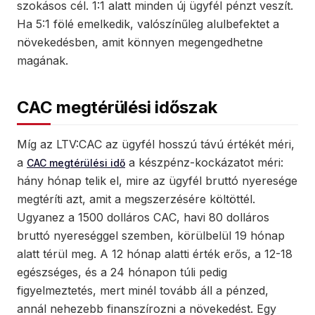
szokásos cél. 1:1 alatt minden új ügyfél pénzt veszít.
Ha 5:1 fölé emelkedik, valószínűleg alulbefektet a
növekedésben, amit könnyen megengedhetne
magának.
CAC megtérülési időszak
Míg az LTV:CAC az ügyfél hosszú távú értékét méri,
a
a készpénz-kockázatot méri:
CAC megtérülési idő
hány hónap telik el, mire az ügyfél bruttó nyeresége
megtéríti azt, amit a megszerzésére költöttél.
Ugyanez a 1500 dolláros CAC, havi 80 dolláros
bruttó nyereséggel szemben, körülbelül 19 hónap
alatt térül meg. A 12 hónap alatti érték erős, a 12-18
egészséges, és a 24 hónapon túli pedig
figyelmeztetés, mert minél tovább áll a pénzed,
annál nehezebb finanszírozni a növekedést. Egy