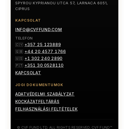
SPYROU KYPRIANOU UTCA 57, LARNACA 6051,
CIPRUS
KAPCSOLAT
INFO@CVFFUND.COM
TELEFON
+357 25 123889
🇨🇾
+44 20 4577 1766
🇬🇧
+1 302 240 2890
🇺🇸
+351 30 0528110
🇵🇹
KAPCSOLAT
JOGI DOKUMENTUMOK
ADATVÉDELMI SZABÁLYZAT
KOCKÁZATFELTÁRÁS
FELHASZNÁLÁSI FELTÉTELEK
© CVF FUND LTD. ALL RIGHTS RESERVED. CVF FUND™