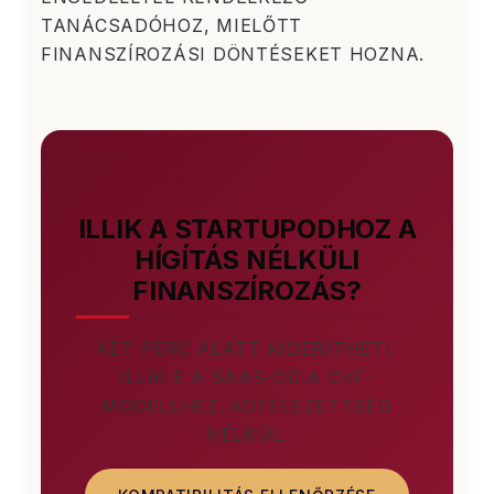
TANÁCSADÓHOZ, MIELŐTT
FINANSZÍROZÁSI DÖNTÉSEKET HOZNA.
ILLIK A STARTUPODHOZ A
HÍGÍTÁS NÉLKÜLI
FINANSZÍROZÁS?
KÉT PERC ALATT KIDERÍTHETI,
ILLIK-E A SAAS-OD A CVF-
MODELLHEZ. KÖTELEZETTSÉG
NÉLKÜL.