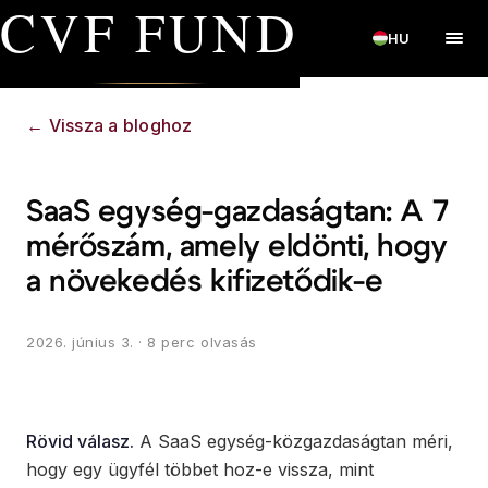
CVF FUND
HU
←
Vissza a bloghoz
SaaS egység-gazdaságtan: A 7
mérőszám, amely eldönti, hogy
a növekedés kifizetődik-e
2026. június 3.
· 8 perc olvasás
Rövid válasz.
A SaaS egység-közgazdaságtan méri,
hogy egy ügyfél többet hoz-e vissza, mint