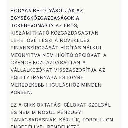
HOGYAN BEFOLYÁSOLJÁK AZ
EGYSÉGKÖZGAZDASÁGOK A
TŐKEBEVONÁST?
AZ ERŐS,
KISZÁMÍTHATÓ KÖZGAZDASÁGTAN
LEHETŐVÉ TESZI A NÖVEKEDÉS
FINANSZÍROZÁSÁT HÍGÍTÁS NÉLKÜL,
MEGNYITVA NEM HÍGÍTÓ OPCIÓKAT. A
GYENGE KÖZGAZDASÁGTAN A
VÁLLALKOZÓKAT VISSZASZORÍTJA AZ
EQUITY IRÁNYÁBA ÉS EGYRE
MEREDEKEBB HÍGULÁSHOZ MINDEN
KÖRBEN.
EZ A CIKK OKTATÁSI CÉLOKAT SZOLGÁL,
ÉS NEM MINŐSÜL PÉNZÜGYI
TANÁCSADÁSNAK. KÉRJÜK, FORDULJON
ENGEDÉLLYEL RENDELKEZŐ