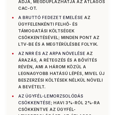
ADJA, MEGDUPLÁZHATJA AZ ÁTLAGOS
CAC-OT.
A BRUTTÓ FEDEZET EMELÉSE
AZ
ÜGYFELENKÉNTI FELHŐ- ÉS
TÁMOGATÁSI KÖLTSÉGEK
CSÖKKENTÉSÉVEL; MINDEN PONT AZ
LTV-BE ÉS A MEGTÉRÜLÉSBE FOLYIK.
AZ NRR ÉS AZ ARPA NÖVELÉSE
AZ
ÁRAZÁS, A RÉTEGZÉS ÉS A BŐVÍTÉS
RÉVÉN, AMI A HÁROM KÖZÜL A
LEGNAGYOBB HATÁSÚ LÉPÉS, MIVEL ÚJ
BESZERZÉSI KÖLTÉSEK NÉLKÜL NÖVELI
A BEVÉTELT.
AZ ÜGYFÉL-LEMORZSOLÓDÁS
CSÖKKENTÉSE
; HAVI 3%-RÓL 2%-RA
CSÖKKENTVE AZ ÜGYFÉL-