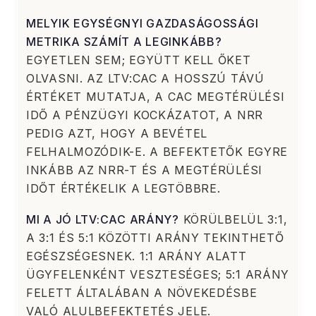
MELYIK EGYSÉGNYI GAZDASÁGOSSÁGI
METRIKA SZÁMÍT A LEGINKÁBB?
EGYETLEN SEM; EGYÜTT KELL ŐKET
OLVASNI. AZ LTV:CAC A HOSSZÚ TÁVÚ
ÉRTÉKET MUTATJA, A CAC MEGTÉRÜLÉSI
IDŐ A PÉNZÜGYI KOCKÁZATOT, A NRR
PEDIG AZT, HOGY A BEVÉTEL
FELHALMOZÓDIK-E. A BEFEKTETŐK EGYRE
INKÁBB AZ NRR-T ÉS A MEGTÉRÜLÉSI
IDŐT ÉRTÉKELIK A LEGTÖBBRE.
MI A JÓ LTV:CAC ARÁNY?
KÖRÜLBELÜL 3:1,
A 3:1 ÉS 5:1 KÖZÖTTI ARÁNY TEKINTHETŐ
EGÉSZSÉGESNEK. 1:1 ARÁNY ALATT
ÜGYFELENKÉNT VESZTESÉGES; 5:1 ARÁNY
FELETT ÁLTALÁBAN A NÖVEKEDÉSBE
VALÓ ALULBEFEKTETÉS JELE.