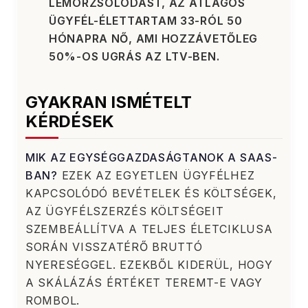
LEMORZSOLÓDÁST, AZ ÁTLAGOS
ÜGYFÉL-ÉLETTARTAM 33-RÓL 50
HÓNAPRA NŐ, AMI HOZZÁVETŐLEG
50%-OS UGRÁS AZ LTV-BEN.
GYAKRAN ISMÉTELT
KÉRDÉSEK
MIK AZ EGYSÉGGAZDASÁGTANOK A SAAS-
BAN?
EZEK AZ EGYETLEN ÜGYFÉLHEZ
KAPCSOLÓDÓ BEVÉTELEK ÉS KÖLTSÉGEK,
AZ ÜGYFÉLSZERZÉS KÖLTSÉGEIT
SZEMBEÁLLÍTVA A TELJES ÉLETCIKLUSA
SORÁN VISSZATÉRŐ BRUTTÓ
NYERESÉGGEL. EZEKBŐL KIDERÜL, HOGY
A SKÁLÁZÁS ÉRTÉKET TEREMT-E VAGY
ROMBOL.