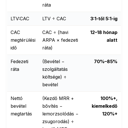
ráta
LTV:CAC
LTV ÷ CAC
3:1-től 5:1-ig
CAC
CAC ÷ (havi
12–18 hónap
megtérülési
ARPA × fedezeti
alatt
idő
ráta)
Fedezeti
(Bevétel −
70%–85%
ráta
szolgáltatás
költsége) ÷
bevétel
Nettó
(Kezdő MRR +
100%+,
bevétel
bővítés −
kiemelkedő
megtartás
lemorzsolódás −
120%+
zsugorodás) ÷