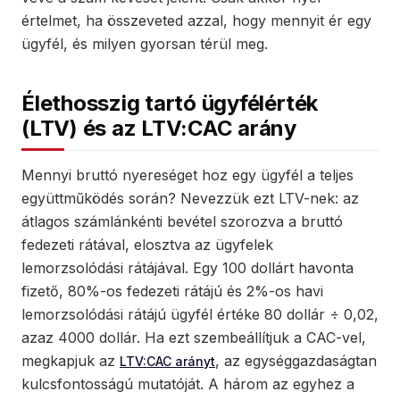
értelmet, ha összeveted azzal, hogy mennyit ér egy
ügyfél, és milyen gyorsan térül meg.
Élethosszig tartó ügyfélérték
(LTV) és az LTV:CAC arány
Mennyi bruttó nyereséget hoz egy ügyfél a teljes
együttműködés során? Nevezzük ezt LTV-nek: az
átlagos számlánkénti bevétel szorozva a bruttó
fedezeti rátával, elosztva az ügyfelek
lemorzsolódási rátájával. Egy 100 dollárt havonta
fizető, 80%-os fedezeti rátájú és 2%-os havi
lemorzsolódási rátájú ügyfél értéke 80 dollár ÷ 0,02,
azaz 4000 dollár. Ha ezt szembeállítjuk a CAC-vel,
megkapjuk az
, az egységgazdaságtan
LTV:CAC arányt
kulcsfontosságú mutatóját. A három az egyhez a