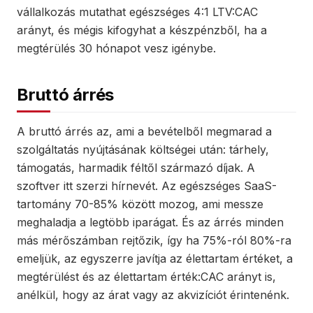
vállalkozás mutathat egészséges 4:1 LTV:CAC
arányt, és mégis kifogyhat a készpénzből, ha a
megtérülés 30 hónapot vesz igénybe.
Bruttó árrés
A bruttó árrés az, ami a bevételből megmarad a
szolgáltatás nyújtásának költségei után: tárhely,
támogatás, harmadik féltől származó díjak. A
szoftver itt szerzi hírnevét. Az egészséges SaaS-
tartomány 70-85% között mozog, ami messze
meghaladja a legtöbb iparágat. És az árrés minden
más mérőszámban rejtőzik, így ha 75%-ról 80%-ra
emeljük, az egyszerre javítja az élettartam értéket, a
megtérülést és az élettartam érték:CAC arányt is,
anélkül, hogy az árat vagy az akvizíciót érintenénk.