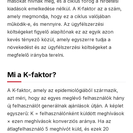
másokat hívnak meg, és a ciklus forog a hirdetési
kiadások emelkedése nélkül. A K-faktor az a szám,
amely megmondja, hogy ez a ciklus valójában
működik-e, és mennyire. Az ügyfélszerzési
költségeket figyelő alapítónak ez az egyik azon
kevés tényező közül, amely egyszerre tudja a
növekedést és az ügyfélszerzési költségeket a
megfelelő irányba terelni.
Mi a K-faktor?
A K-faktor, amely az epidemiológiából származik,
azt méri, hogy az egyes meglévő felhasználók hány
új felhasználót generálnak ajánlások útján. A képlet
egyszerű: K = felhasználónként küldött meghívások
× ezen meghívások konverziós aránya. Ha az
átlagfelhasználó 5 meghívót küld, és ezek 20