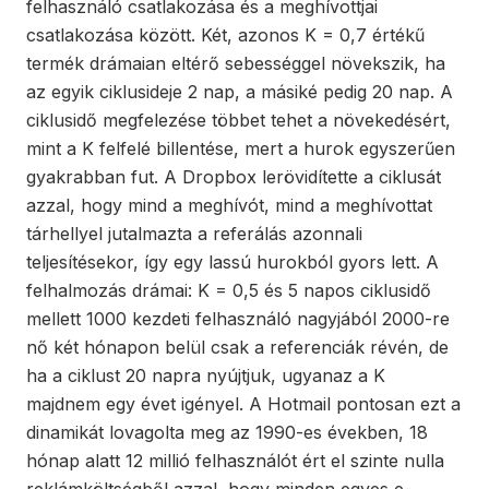
felhasználó csatlakozása és a meghívottjai
csatlakozása között. Két, azonos K = 0,7 értékű
termék drámaian eltérő sebességgel növekszik, ha
az egyik ciklusideje 2 nap, a másiké pedig 20 nap. A
ciklusidő megfelezése többet tehet a növekedésért,
mint a K felfelé billentése, mert a hurok egyszerűen
gyakrabban fut. A Dropbox lerövidítette a ciklusát
azzal, hogy mind a meghívót, mind a meghívottat
tárhellyel jutalmazta a referálás azonnali
teljesítésekor, így egy lassú hurokból gyors lett. A
felhalmozás drámai: K = 0,5 és 5 napos ciklusidő
mellett 1000 kezdeti felhasználó nagyjából 2000-re
nő két hónapon belül csak a referenciák révén, de
ha a ciklust 20 napra nyújtjuk, ugyanaz a K
majdnem egy évet igényel. A Hotmail pontosan ezt a
dinamikát lovagolta meg az 1990-es években, 18
hónap alatt 12 millió felhasználót ért el szinte nulla