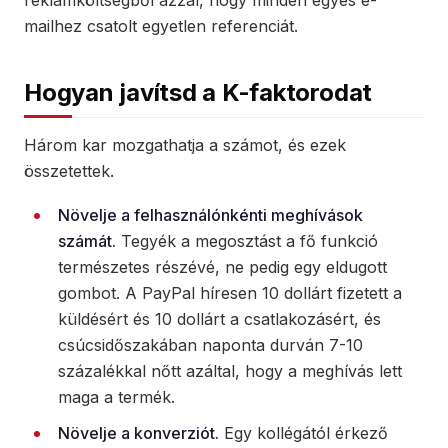
reklámköltségből azzal, hogy minden egyes e-
mailhez csatolt egyetlen referenciát.
Hogyan javítsd a K-faktorodat
Három kar mozgathatja a számot, és ezek
összetettek.
Növelje a felhasználónkénti meghívások
számát.
Tegyék a megosztást a fő funkció
természetes részévé, ne pedig egy eldugott
gombot. A PayPal híresen 10 dollárt fizetett a
küldésért és 10 dollárt a csatlakozásért, és
csúcsidőszakában naponta durván 7-10
százalékkal nőtt azáltal, hogy a meghívás lett
maga a termék.
Növelje a konverziót.
Egy kollégától érkező