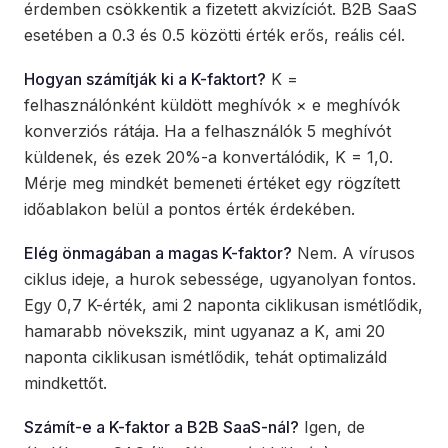
érdemben csökkentik a fizetett akvizíciót. B2B SaaS
esetében a 0.3 és 0.5 közötti érték erős, reális cél.
Hogyan számítják ki a K-faktort?
K =
felhasználónként küldött meghívók × e meghívók
konverziós rátája. Ha a felhasználók 5 meghívót
küldenek, és ezek 20%-a konvertálódik, K = 1,0.
Mérje meg mindkét bemeneti értéket egy rögzített
időablakon belül a pontos érték érdekében.
Elég önmagában a magas K-faktor?
Nem. A vírusos
ciklus ideje, a hurok sebessége, ugyanolyan fontos.
Egy 0,7 K-érték, ami 2 naponta ciklikusan ismétlődik,
hamarabb növekszik, mint ugyanaz a K, ami 20
naponta ciklikusan ismétlődik, tehát optimalizáld
mindkettőt.
Számít-e a K-faktor a B2B SaaS-nál?
Igen, de