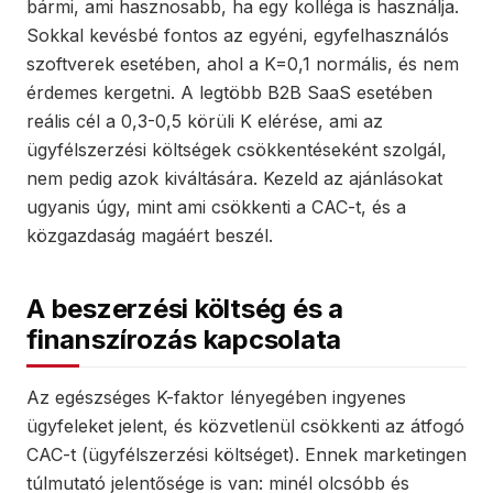
bármi, ami hasznosabb, ha egy kolléga is használja.
Sokkal kevésbé fontos az egyéni, egyfelhasználós
szoftverek esetében, ahol a K=0,1 normális, és nem
érdemes kergetni. A legtöbb B2B SaaS esetében
reális cél a 0,3-0,5 körüli K elérése, ami az
ügyfélszerzési költségek csökkentéseként szolgál,
nem pedig azok kiváltására. Kezeld az ajánlásokat
ugyanis úgy, mint ami csökkenti a CAC-t, és a
közgazdaság magáért beszél.
A beszerzési költség és a
finanszírozás kapcsolata
Az egészséges K-faktor lényegében ingyenes
ügyfeleket jelent, és közvetlenül csökkenti az átfogó
CAC-t (ügyfélszerzési költséget). Ennek marketingen
túlmutató jelentősége is van: minél olcsóbb és