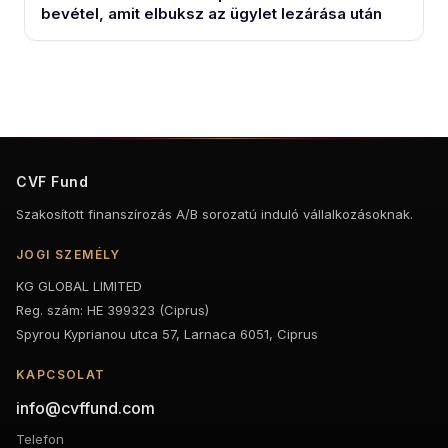
bevétel, amit elbuksz az ügylet lezárása után
CVF Fund
Szakosított finanszírozás A/B sorozatú induló vállalkozásoknak.
JOGI SZEMÉLY
KG GLOBAL LIMITED
Reg. szám: HE 399323 (Ciprus)
Spyrou Kyprianou utca 57, Larnaca 6051, Ciprus
KAPCSOLAT
info@cvffund.com
Telefon