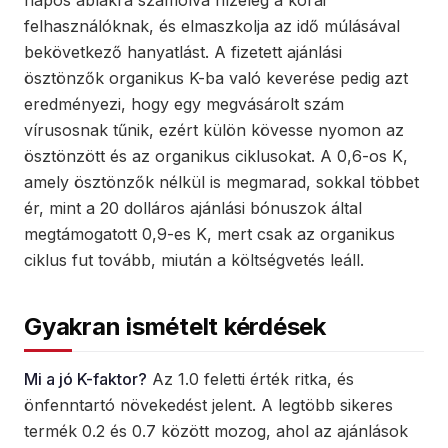
napos ablakra számolva hízeleg a korai
felhasználóknak, és elmaszkolja az idő múlásával
bekövetkező hanyatlást. A fizetett ajánlási
ösztönzők organikus K-ba való keverése pedig azt
eredményezi, hogy egy megvásárolt szám
vírusosnak tűnik, ezért külön kövesse nyomon az
ösztönzött és az organikus ciklusokat. A 0,6-os K,
amely ösztönzők nélkül is megmarad, sokkal többet
ér, mint a 20 dolláros ajánlási bónuszok által
megtámogatott 0,9-es K, mert csak az organikus
ciklus fut tovább, miután a költségvetés leáll.
Gyakran ismételt kérdések
Mi a jó K-faktor?
Az 1.0 feletti érték ritka, és
önfenntartó növekedést jelent. A legtöbb sikeres
termék 0.2 és 0.7 között mozog, ahol az ajánlások