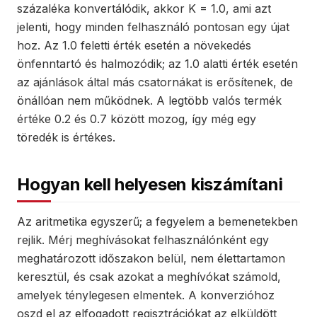
százaléka konvertálódik, akkor K = 1.0, ami azt
jelenti, hogy minden felhasználó pontosan egy újat
hoz. Az 1.0 feletti érték esetén a növekedés
önfenntartó és halmozódik; az 1.0 alatti érték esetén
az ajánlások által más csatornákat is erősítenek, de
önállóan nem működnek. A legtöbb valós termék
értéke 0.2 és 0.7 között mozog, így még egy
töredék is értékes.
Hogyan kell helyesen kiszámítani
Az aritmetika egyszerű; a fegyelem a bemenetekben
rejlik. Mérj meghívásokat felhasználónként egy
meghatározott időszakon belül, nem élettartamon
keresztül, és csak azokat a meghívókat számold,
amelyek ténylegesen elmentek. A konverzióhoz
oszd el az elfogadott regisztrációkat az elküldött