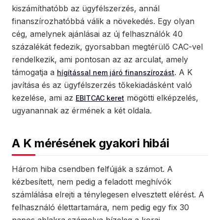
kiszámíthatóbb az ügyfélszerzés, annál
finanszírozhatóbbá válik a növekedés. Egy olyan
cég, amelynek ajánlásai az új felhasználók 40
százalékát fedezik, gyorsabban megtérülő CAC-vel
rendelkezik, ami pontosan az az arculat, amely
támogatja a
. A K
hígítással nem járó finanszírozást
javítása és az ügyfélszerzés tőkekiadásként való
kezelése, ami az
mögötti elképzelés,
EBITCAC keret
ugyanannak az érmének a két oldala.
A K mérésének gyakori hibái
Három hiba csendben felfújják a számot. A
kézbesített, nem pedig a feladott meghívók
számlálása elrejti a ténylegesen elvesztett elérést. A
felhasználó élettartamára, nem pedig egy fix 30