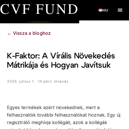
CVF FUND
HU
←
Vissza a bloghoz
K-Faktor: A Vírális Növekedés
Mátrikája és Hogyan Javítsuk
2026. június 1.
· 14 perc olvasás
Egyes termékek azért növekednek, mert a
felhasználóik további felhasználókat hoznak. Egy új
regisztráló meghívja kollégáit, azok a kollégák