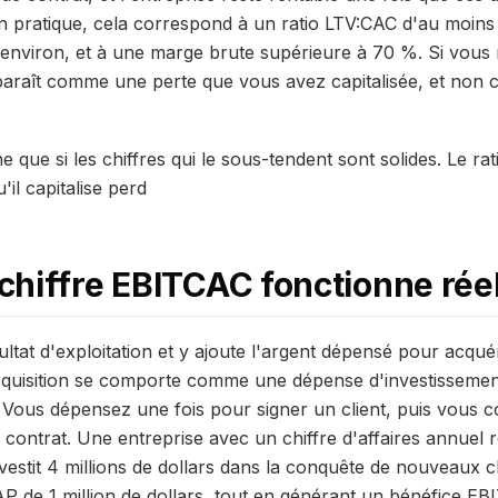
 En pratique, cela correspond à un ratio LTV:CAC d'au moins 
 environ, et à une marge brute supérieure à 70 %. Si vous 
paraît comme une perte que vous avez capitalisée, et non
que si les chiffres qui le sous-tendent sont solides. Le rat
'il capitalise perd
chiffre EBITCAC fonctionne rée
ltat d'exploitation et y ajoute l'argent dépensé pour acqué
'acquisition se comporte comme une dépense d'investisseme
. Vous dépensez une fois pour signer un client, puis vous c
 contrat. Une entreprise avec un chiffre d'affaires annuel 
investit 4 millions de dollars dans la conquête de nouveaux c
AP de 1 million de dollars, tout en générant un bénéfice EB