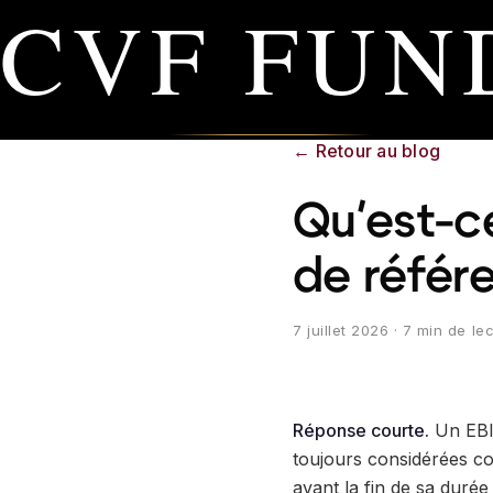
CVF FUN
←
Retour au blog
Qu'est-c
de référ
7 juillet 2026
· 7 min de le
Réponse courte.
Un EBIT
toujours considérées c
avant la fin de sa durée