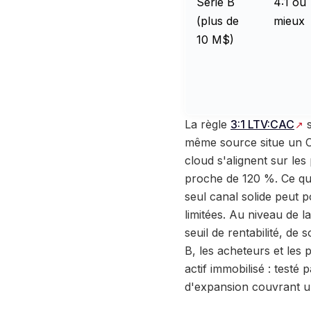
Série B
4:1 ou
(plus de
mieux
10 M$)
La règle
3:1 LTV:CAC
s
même source situe un CA
cloud
s'alignent sur le
proche de 120 %. Ce qui
seul canal solide peut p
limitées. Au niveau de 
seuil de rentabilité, de
B, les acheteurs et les
actif immobilisé : testé
d'expansion couvrant un