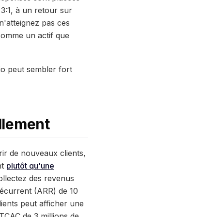
3:1, à un retour sur
n'atteignez pas ces
 comme un actif que
io peut sembler fort
llement
rir de nouveaux clients,
nt
plutôt qu'une
ollectez des revenus
récurrent (ARR) de 10
lients peut afficher une
ITCAC de 3 millions de