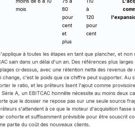
moins de 8 à 10
75 à
110
L'acq
mois
80
à
com
pour
120
l'expansi
cent
pour
et
cent
plus
'applique à toutes les étapes en tant que plancher, et non 
C sain dans un délai d'un an. Des références plus larges e
s plages ci-dessus, avec une rétention nette des revenus de
 change, c'est le poids que ce chiffre peut supporter. Au 
orter le ratio, et les prêteurs lisent l'ajout comme provisoi
la Série A, un EBITCAC honnête nécessite au moins deux can
 sorte que le dossier ne repose pas sur une seule source frag
 prêteurs s'attendent à ce que le moteur d'acquisition fas
 par cohorte et suffisamment prévisible pour être souscrit 
e partie du coût des nouveaux clients.