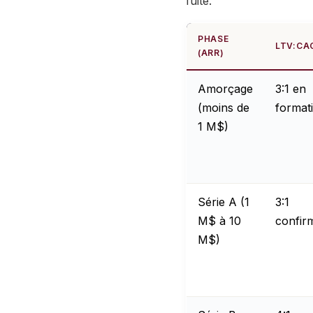
fuite.
PHASE
LTV:CA
(ARR)
Amorçage
3:1 en
(moins de
format
1 M$)
Série A (1
3:1
M$ à 10
confir
M$)