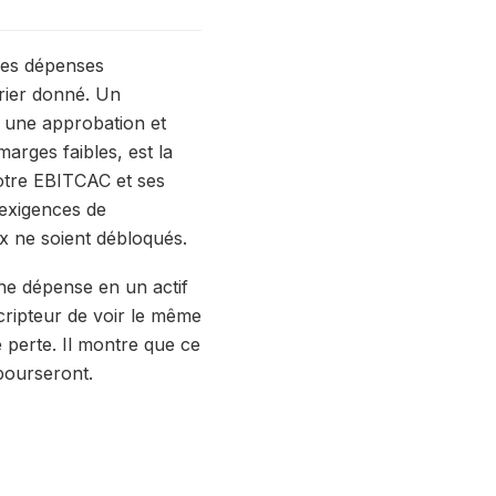
 les dépenses
drier donné. Un
e une approbation et
arges faibles, est la
votre EBITCAC et ses
 exigences de
ux ne soient débloqués.
ne dépense en un actif
cripteur de voir le même
perte. Il montre que ce
bourseront.