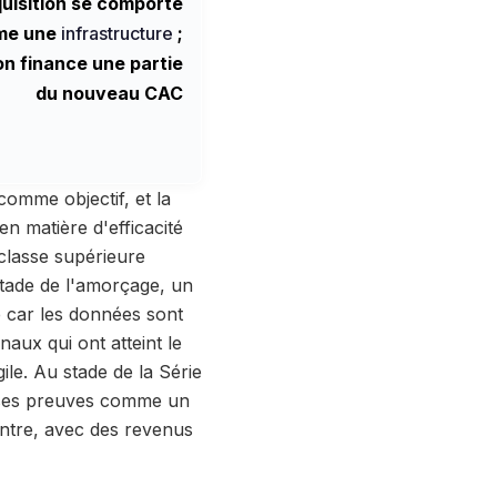
uisition se comporte
me une
infrastructure
;
on finance une partie
du nouveau CAC
comme objectif, et la
n matière d'efficacité
 classe supérieure
stade de l'amorçage, un
re car les données sont
aux qui ont atteint le
ile. Au stade de la Série
se ses preuves comme un
contre, avec des revenus