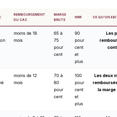
REMBOURSEMENT
MARGE
C
NRR
CE QU'UN EB
DU CAC
BRUTE
moins de 18
65 à
90
Les 
ion
mois
75
pour
rembour
pour
cent
contr
cent
et
plus
moins de 12
70 à
100
Les deux m
mé
mois
80
pour
remboursé
pour
cent
la marge
cent
et
plus