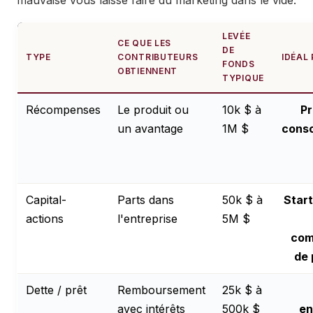
mauvaise vous laisse faire du marketing dans le vide.
LEVÉE
CE QUE LES
DE
TYPE
CONTRIBUTEURS
IDÉAL
FONDS
OBTIENNENT
TYPIQUE
Récompenses
Le produit ou
10k $ à
Pr
un avantage
1M $
cons
Capital-
Parts dans
50k $ à
Star
actions
l'entreprise
5M $
com
de 
Dette / prêt
Remboursement
25k $ à
avec intérêts
500k $
en