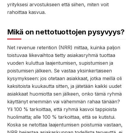
yrityksesi arvostukseen että siihen, miten voit
rahoittaa kasvua.
Mikä on nettotuottojen pysyvyys?
Net revenue retention (NRR) mittaa, kuinka paljon
toistuvaa liikevaihtoa tietty asiakasryhmä tuottaa
vuoden kuluttua laajentumisen, supistumisen ja
poistumisen jälkeen. Se vastaa yksinkertaiseen
kysymykseen: jos otetaan asiakkaat, jotka meillä oli
kaksitoista kuukautta sitten, ja jätetään kaikki uudet
asiakkaat huomiotta sen jälkeen, onko tämä ryhmä
käyttänyt enemmän vai vähemmän rahaa tänään?
Yli 100 % tarkoittaa, että ryhmä kasvoi tappioista
huolimatta; alle 100 % tarkoittaa, että se kutistui.
Koska se netottaa laajentumisen poistumia vastaan,
NRR heijastaa asiakaskunnan todellista terveyttä, ei