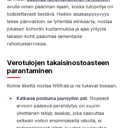
avulla oman pääoman sijaan, koska tulopohja on
todistettavasti kestävä. Heikko asiakaspysyvyys
tekee päinvastoin: se lyhentää elinkaarta, nostaa
jokaisen kohortin kustannuksia ja ajaa yritystä
takaisin kohti pääomaa laimentavia
rahoituskierroksia.
Verotulojen takaisinostoasteen
parantaminen
Kolme liikettä nostaa NRR:ää ja ne tukevat toisiaan.
Katkaise poistuma juurisyihin asti.
Nopeasti
arvoon pääsevä perehdytys on suurin
yksittäinen tekijä; asiakas, joka saavuttaa
selkeän voiton ensimmäisellä viikolla, ei
todennäköisesti lähde kuuden kuukauden