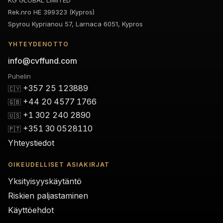
Rek.nro HE 399323 (Kypros)
Spyrou Kyprianou 57, Larnaca 6051, Kypros
YHTEYDENOTTO
info@cvffund.com
Puhelin
+357 25 123889
🇨🇾
+44 20 4577 1766
🇬🇧
+1 302 240 2890
🇺🇸
+351 30 0528110
🇵🇹
Yhteystiedot
OIKEUDELLISET ASIAKIRJAT
Yksityisyyskäytäntö
Riskien paljastaminen
Käyttöehdot