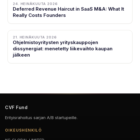
24. HEINÄKUUTA 2026
Deferred Revenue Haircut in SaaS M&A: What It
Really Costs Founders
21. HEINÄKUUTA 2026
Ohjelmistoyritysten yrityskauppojen
dissynergiat: menetetty liikevaihto kaupan
jälkeen
CVF Fund
Erityisrahoitus sarjan A/B startupeille.
OIKEUSHENKILÖ
KG GLOBAL LIMITED