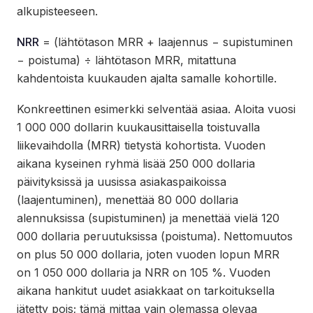
alkupisteeseen.
NRR
= (lähtötason MRR + laajennus − supistuminen
− poistuma) ÷ lähtötason MRR, mitattuna
kahdentoista kuukauden ajalta samalle kohortille.
Konkreettinen esimerkki selventää asiaa. Aloita vuosi
1 000 000 dollarin kuukausittaisella toistuvalla
liikevaihdolla (MRR) tietystä kohortista. Vuoden
aikana kyseinen ryhmä lisää 250 000 dollaria
päivityksissä ja uusissa asiakaspaikoissa
(laajentuminen), menettää 80 000 dollaria
alennuksissa (supistuminen) ja menettää vielä 120
000 dollaria peruutuksissa (poistuma). Nettomuutos
on plus 50 000 dollaria, joten vuoden lopun MRR
on 1 050 000 dollaria ja NRR on 105 %. Vuoden
aikana hankitut uudet asiakkaat on tarkoituksella
jätetty pois; tämä mittaa vain olemassa olevaa