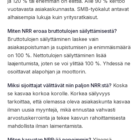
ja 120 % tai enemmän on eliittiä. Alle 90 % kertoo
vuotavasta asiakaskunnasta. SMB-työkalut antavat
alhaisempia lukuja kuin yritysratkaisut.
Miten NRR eroaa bruttotulojen säilyttämisestä?
Bruttotulojen säilyttäminen laskee vain
asiakaspoistuman ja supistumisen ja enimmäismäärä
on 100 %. Nettotulojen säilyttäminen lisää
laajentumista, joten se voi ylittää 100 %. Yhdessä ne
osoittavat alapohjan ja moottorin.
Miksi sijoittajat välittävät niin paljon NRR:stä?
Koska
se kasvaa korkoa korolle. Korkea säilyvyys
tarkoittaa, että olemassa oleva asiakaskunta kasvaa
ilman uusia myyntejä, mikä ennustaa vahvasti
arvostuskerrointa ja tekee kasvun rahoittamisesta
mahdollista ilman laimentamista.
Miten kasvatan NRR:ää nopeimmin?
Yleensä