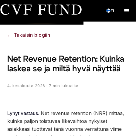
CVF FUND
FI
←
Takaisin blogiin
Net Revenue Retention: Kuinka
laskea se ja miltä hyvä näyttää
4. kesäkuuta 2026
· 7 min lukuaika
Lyhyt vastaus.
Net revenue retention (NRR) mittaa,
kuinka paljon toistuvaa liikevaihtoa nykyiset
asiakkaasi tuottavat tänä vuonna verrattuna viime