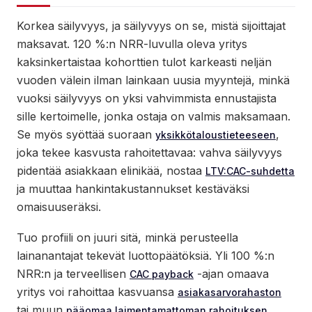
Korkea säilyvyys, ja säilyvyys on se, mistä sijoittajat
maksavat. 120 %:n NRR-luvulla oleva yritys
kaksinkertaistaa kohorttien tulot karkeasti neljän
vuoden välein ilman lainkaan uusia myyntejä, minkä
vuoksi säilyvyys on yksi vahvimmista ennustajista
sille kertoimelle, jonka ostaja on valmis maksamaan.
Se myös syöttää suoraan
,
yksikkötaloustieteeseen
joka tekee kasvusta rahoitettavaa: vahva säilyvyys
pidentää asiakkaan elinikää, nostaa
LTV:CAC-suhdetta
ja muuttaa hankintakustannukset kestäväksi
omaisuuseräksi.
Tuo profiili on juuri sitä, minkä perusteella
lainanantajat tekevät luottopäätöksiä. Yli 100 %:n
NRR:n ja terveellisen
-ajan omaava
CAC payback
yritys voi rahoittaa kasvuansa
asiakasarvorahaston
tai muun
pääomaa laimentamattoman rahoituksen