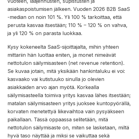
vuoteen, laajennusten, supistusten ja
asiakaspoistumisen jälkeen. Vuoden 2026 B2B SaaS
-median on noin 101 %. Yli 100 % tarkoittaa, että
perusta kasvaa itsestään; 110 % – 120 % on vahva,
ja yli 120 % on parasta luokkaa.
Kysy kokeneelta SaaS-sijoittajalta, mihin yhteen
mittariin hän luottaa eniten, ja monet nimeävät
nettotulon säilymisasteen (net revenue retention).
Se kuvaa jotain, mitä yksikään hankintaluku ei voi:
kasvaako vai kutistuuko sinulla jo olevien
asiakkaiden arvo ajan myötä. Korkealla
säilymisasteella toimiva yritys kasvaa lähes itsestään;
matalan säilymisasteen yritys juoksee kuntopyörällä,
korvaten menetettyä liikevaihtoa vain pysyäkseen
paikallaan. Tässä oppaassa selitetään, mitä
nettotulon säilymisaste on, miten se lasketaan, miltä
hyvä taso näyttää ja miksi se vaikuttaa sekä