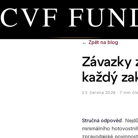
CVF FUN
←
Zpět na blog
Závazky z
každý za
23. června 2026
· 7 min čt
Stručná odpověď.
Nejdů
minimálního hotovostníh
zpravodajské povinnosti