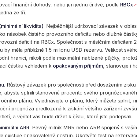
vací finanční dohody, nebo jen jednu či dvě, podle
RBCx
jedna ze tří.
minimální likvidita).
Nejběžnější udržovací závazek v oblast
ko násobek čistého provozního deficitu nebo dlužné částky,
 provozní deficit na RBCx. Společnost s měsíčním deficitem
u by měla přibližně 1,5 milionu USD rezervu. Velikost svéh
dní hranici, nikoli podle maximální nabízené půjčky, protož
pací částku vzhledem k
opakovaným příjmům
, stanovuje i 
nu.
Růstový závazek pro společnosti před dosažením zisku
, abyste splnili stanovené procento svého prognózovanéh
očního plánu. Vyjednávejte o plánu, který můžete splnit, ni
roční prognóza předložená k získání většího zařízení zvyšu
letí, a věřitel vás bude držet k číslu, které jste podepsali.
minimální ARR.
Pevný milník MRR nebo ARR spojený s vaší
mile existuje opakovatelný postup. Ukotvěte test na rezerv