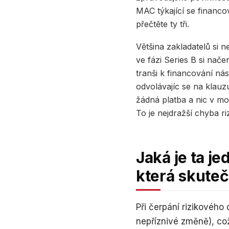
MAC týkající se financo
přečtěte ty tři.
Většina zakladatelů si 
ve fázi Series B si nač
tranši k financování nás
odvolávajíc se na klau
žádná platba a nic v mod
To je nejdražší chyba ri
Jaká je ta j
která skuteč
Při čerpání rizikového 
nepříznivé změně), co