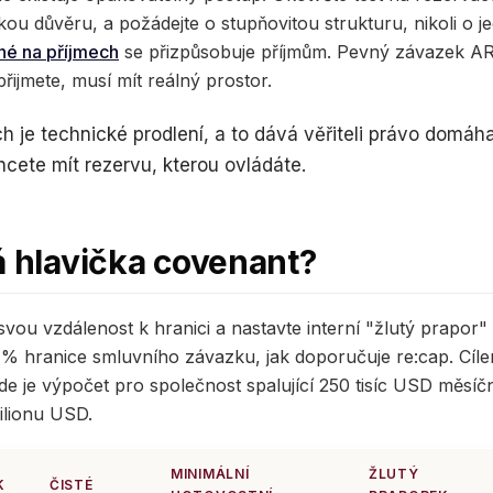
ou důvěru, a požádejte o stupňovitou strukturu, nikoli o j
né na příjmech
se přizpůsobuje příjmům. Pevný závazek AR
přijmete, musí mít reálný prostor.
ich je technické prodlení, a to dává věřiteli právo domá
Chcete mít rezervu, kterou ovládáte.
á hlavička covenant?
vou vzdálenost k hranici a nastavte interní "žlutý prapor" 
20 % hranice smluvního závazku, jak doporučuje re:cap. Cíle
Zde je výpočet pro společnost spalující 250 tisíc USD měsíč
milionu USD.
MINIMÁLNÍ
ŽLUTÝ
K
ČISTÉ