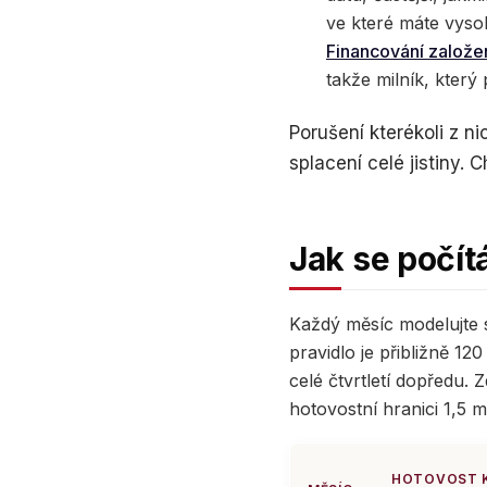
ve které máte vysok
Financování založe
takže milník, který 
Porušení kterékoli z n
splacení celé jistiny. 
Jak se počít
Každý měsíc modelujte s
pravidlo je přibližně 1
celé čtvrtletí dopředu. 
hotovostní hranici 1,5 
HOTOVOST 