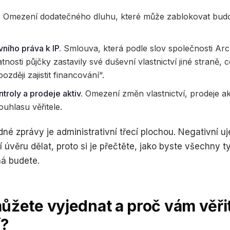
.
Omezení dodatečného dluhu, které může zablokovat budo
vního práva k IP.
Smlouva, která podle slov společnosti Arc
nosti půjčky zastavily své duševní vlastnictví jiné straně, c
zději zajistit financování“.
roly a prodeje aktiv.
Omezení změn vlastnictví, prodeje akt
ouhlasu věřitele.
né zprávy je administrativní třecí plochou. Negativní u
 úvěru dělat, proto si je přečtěte, jako byste všechny ty
á budete.
ůžete vyjednat a proč vám věři
í?