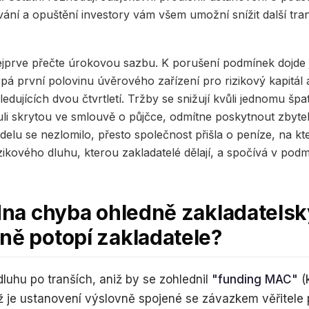
vání a opuštění investory vám všem umožní snížit další tran
nejprve přečte úrokovou sazbu. K porušení podmínek dojde 
erpá první polovinu úvěrového zařízení pro rizikový kapitá
ledujících dvou čtvrtletí. Tržby se snižují kvůli jednomu špa
zuli skrytou ve smlouvě o půjčce, odmítne poskytnout zbyt
elu se nezlomilo, přesto společnost přišla o peníze, na které
zikového dluhu, kterou zakladatelé dělají, a spočívá v podm
edna chyba ohledně zakladatels
ně potopí zakladatele?
dluhu po tranších, aniž by se zohlednil
"funding MAC"
(
ž je ustanovení výslovně spojené se závazkem věřitele