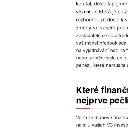
kapitál, došlo k pojme
vězení"
, která je ča
rozhodne, že došlo k 
změny ve vašem podniká
Zakladatelé se soustřed
váš model předpokládá, 
na vyjednávání než na f
nebo si vyčerpejte celou
penězi, které nemusíte 
Které finanč
nejprve pečl
Venture dluhové financ
na sílu vašich VC inve