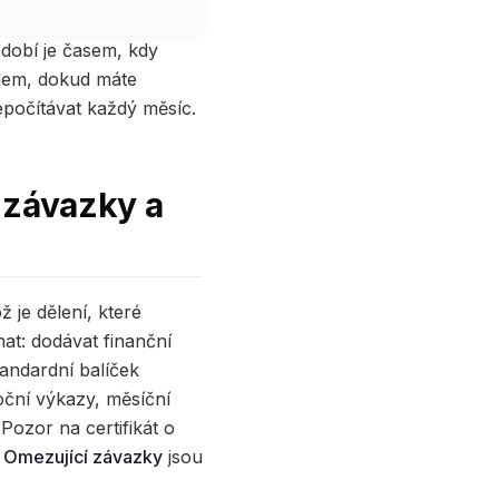
dobí je časem, kdy
elem, dokud máte
řepočítávat každý měsíc.
i závazky a
 je dělení, které
nat: dodávat finanční
tandardní balíček
oční výkazy, měsíční
Pozor na certifikát o
.
Omezující závazky
jsou