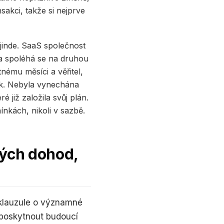
sakci, takže si nejprve
jinde. SaaS společnost
l a spoléhá se na druhou
tnému měsíci a věřitel,
ek. Nebyla vynechána
 již založila svůj plán.
ínkách, nikoli v sazbě.
kých dohod,
klauzule o významné
 poskytnout budoucí