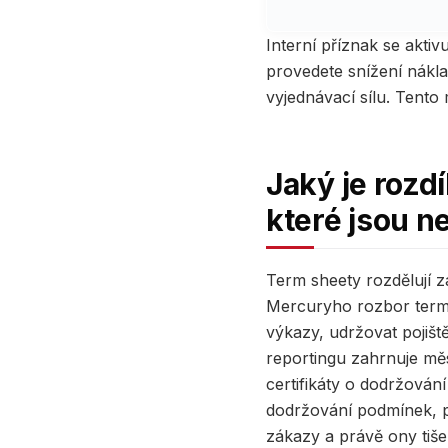
Interní příznak se akt
provedete snížení nákl
vyjednávací sílu. Tento
Jaký je rozd
které jsou ne
Term sheety rozdělují zá
Mercuryho rozbor term 
výkazy, udržovat pojišt
reportingu zahrnuje měs
certifikáty o dodržován
dodržování podmínek, 
zákazy a právě ony tiše 