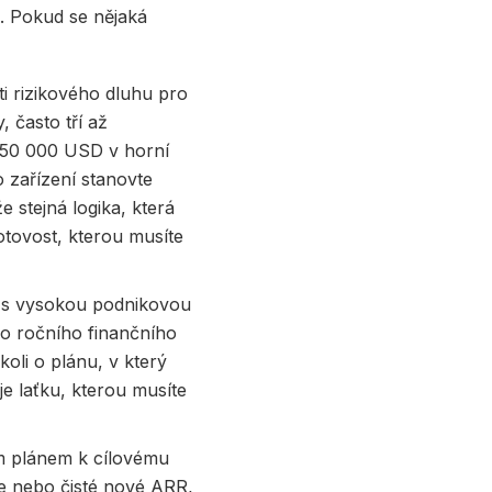
. Pokud se nějaká
i rizikového dluhu pro
 často tří až
 250 000 USD v horní
o zařízení stanovte
e stejná logika, která
hotovost, kterou musíte
 s vysokou podnikovou
o ročního finančního
koli o plánu, v který
je laťku, kterou musíte
m plánem k cílovému
ace nebo čisté nové ARR,