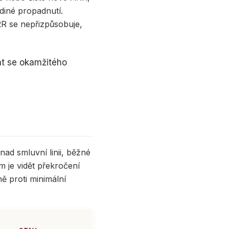
ediné propadnutí.
R se nepřizpůsobuje,
hat se okamžitého
nad smluvní linii, běžné
m je vidět překročení
ně proti minimální