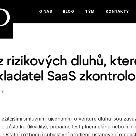
D
O NÁS
BLOG
TÝM
KONTAKTY
 rizikových dluhů, kte
kladatel SaaS zkontrolo
ení
ležitějšími smluvními ujednáními o venture dluhu jsou záv
o zůstatku (likvidity), případně test plnění plánu nebo mi
. Ostatní rozhodují subjektivní prodlení: ustanovení o pod