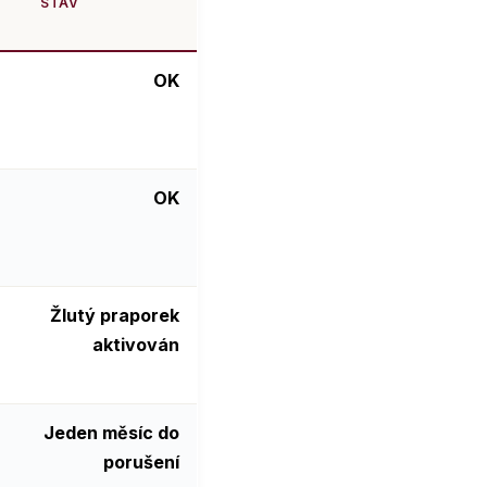
STAV
OK
OK
Žlutý praporek
aktivován
Jeden měsíc do
porušení