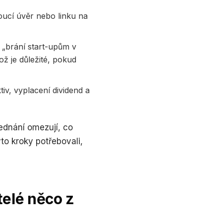
ucí úvěr nebo linku na
 „brání start-upům v
ož je důležité, pokud
iv, vyplacení dividend a
jednání omezují, co
to kroky potřebovali,
telé něco z