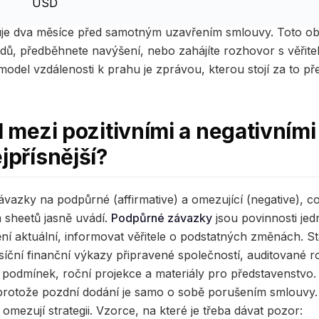
USD
ivuje dva měsíce před samotným uzavřením smlouvy. Toto ob
adů, předběhnete navýšení, nebo zahájíte rozhovor s věřit
 model vzdálenosti k prahu je zprávou, kterou stojí za to p
íl mezi pozitivními a negativním
jpřísnější?
vazky na podpůrné (affirmative) a omezující (negative), což
sheetů jasně uvádí.
Podpůrné závazky
jsou povinnosti jed
ění aktuální, informovat věřitele o podstatných změnách. S
íční finanční výkazy připravené společností, auditované r
í podmínek, roční projekce a materiály pro představenstvo. 
protože pozdní dodání je samo o sobě porušením smlouvy
omezují strategii. Vzorce, na které je třeba dávat pozor: