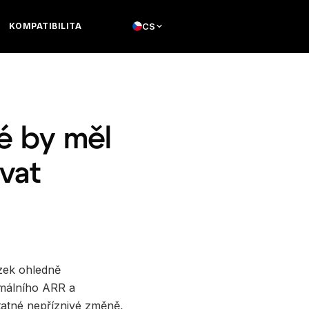
KOMPATIBILITA
CS
ré by měl
vat
azek ohledně
nimálního ARR a
statné nepříznivé změně,