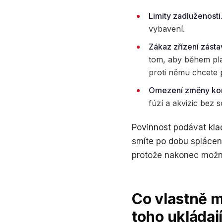
Limity zadluženosti
vybavení.
Zákaz zřízení zásta
tom, aby během plat
proti němu chcete po
Omezení změny kont
fúzí a akvizic bez s
Povinnost podávat klad
smíte po dobu splácení
protože nakonec možn
Co vlastně m
toho ukládaj