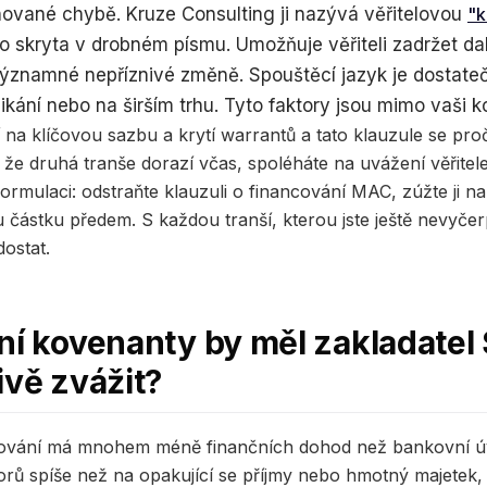
nované chybě. Kruze Consulting ji nazývá věřitelovou
"k
sto skryta v drobném písmu. Umožňuje věřiteli zadržet da
významné nepříznivé změně. Spouštěcí jazyk je dostatečn
ní nebo na širším trhu. Tyto faktory jsou mimo vaši ko
í na klíčovou sazbu a krytí warrantů a tato klauzule se pro
že druhá tranše dorazí včas, spoléháte na uvážení věřitele
ormulaci: odstraňte klauzuli o financování MAC, zúžte ji na
 částku předem. S každou tranší, kterou jste ještě nevyčerp
dostat.
ní kovenanty by měl zakladatel
ivě zvážit?
ování má mnohem méně finančních dohod než bankovní úvěr
storů spíše než na opakující se příjmy nebo hmotný majete