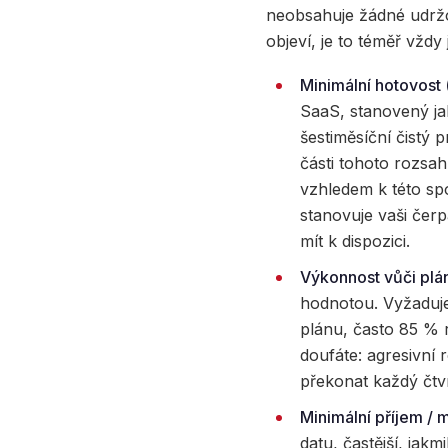
neobsahuje žádné udržo
objeví, je to téměř vždy 
Minimální hotovost (
SaaS, stanovený ja
šestiměsíční čistý
části tohoto rozsah
vzhledem k této spo
stanovuje vaši čer
mít k dispozici.
Výkonnost vůči plá
hodnotou. Vyžaduje
plánu, často 85 % r
doufáte: agresivní 
překonat každý čtvrt
Minimální příjem / 
datu, častější, jak