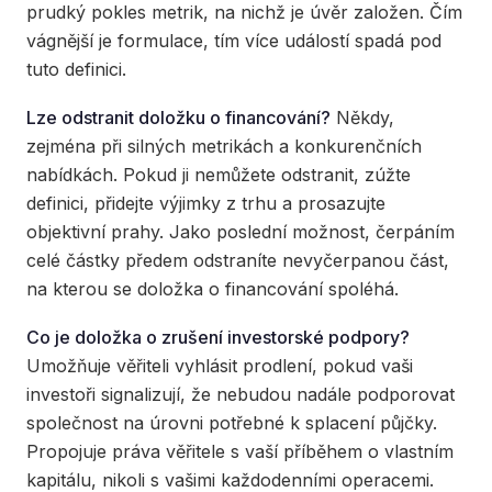
prudký pokles metrik, na nichž je úvěr založen. Čím
vágnější je formulace, tím více událostí spadá pod
tuto definici.
Lze odstranit doložku o financování?
Někdy,
zejména při silných metrikách a konkurenčních
nabídkách. Pokud ji nemůžete odstranit, zúžte
definici, přidejte výjimky z trhu a prosazujte
objektivní prahy. Jako poslední možnost, čerpáním
celé částky předem odstraníte nevyčerpanou část,
na kterou se doložka o financování spoléhá.
Co je doložka o zrušení investorské podpory?
Umožňuje věřiteli vyhlásit prodlení, pokud vaši
investoři signalizují, že nebudou nadále podporovat
společnost na úrovni potřebné k splacení půjčky.
Propojuje práva věřitele s vaší příběhem o vlastním
kapitálu, nikoli s vašimi každodenními operacemi.