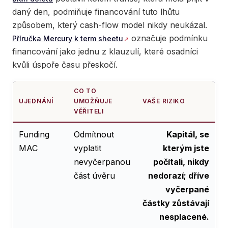
daný den, podmiňuje financování tuto lhůtu
způsobem, který cash-flow model nikdy neukázal.
označuje podmínku
Příručka Mercury k term sheetu
financování jako jednu z klauzulí, které osadníci
kvůli úspoře času přeskočí.
CO TO
UJEDNÁNÍ
UMOŽŇUJE
VAŠE RIZIKO
VĚŘITELI
Funding
Odmítnout
Kapitál, se
MAC
vyplatit
kterým jste
nevyčerpanou
počítali, nikdy
část úvěru
nedorazí; dříve
vyčerpané
částky zůstávají
nesplacené.