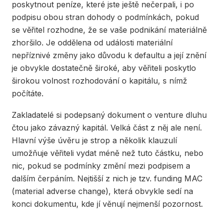
poskytnout peníze, které jste ještě nečerpali, i po
podpisu obou stran dohody o podmínkách, pokud
se věřitel rozhodne, že se vaše podnikání materiálně
zhoršilo. Je oddělena od události materiální
nepříznivé změny jako důvodu k defaultu a její znění
je obvykle dostatečně široké, aby věřiteli poskytlo
širokou volnost rozhodování o kapitálu, s nímž
počítáte.
Zakladatelé si podepsaný dokument o venture dluhu
čtou jako závazný kapitál. Velká část z něj ale není.
Hlavní výše úvěru je strop a několik klauzulí
umožňuje věřiteli vydat méně než tuto částku, nebo
nic, pokud se podmínky změní mezi podpisem a
dalším čerpáním. Nejtišší z nich je tzv. funding MAC
(material adverse change), která obvykle sedí na
konci dokumentu, kde jí věnují nejmenší pozornost.