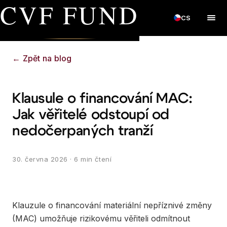
CVF FUND
CS
←
Zpět na blog
Klausule o financování MAC:
Jak věřitelé odstoupí od
nedočerpaných tranží
30. června 2026
· 6 min čtení
Klauzule o financování materiální nepříznivé změny
(MAC) umožňuje rizikovému věřiteli odmítnout