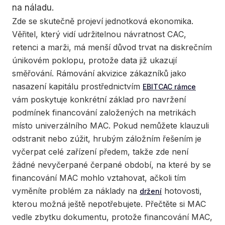
na náladu.
Zde se skutečně projeví jednotková ekonomika.
Věřitel, který vidí udržitelnou návratnost CAC,
retenci a marži, má menší důvod trvat na diskrečním
únikovém poklopu, protože data již ukazují
směřování. Rámování akvizice zákazníků jako
nasazení kapitálu prostřednictvím
EBITCAC rámce
vám poskytuje konkrétní základ pro navržení
podmínek financování založených na metrikách
místo univerzálního MAC. Pokud nemůžete klauzuli
odstranit nebo zúžit, hrubým záložním řešením je
vyčerpat celé zařízení předem, takže zde není
žádné nevyčerpané čerpané období, na které by se
financování MAC mohlo vztahovat, ačkoli tím
vyměníte problém za náklady na
hotovosti,
držení
kterou možná ještě nepotřebujete. Přečtěte si MAC
vedle zbytku dokumentu, protože financování MAC,