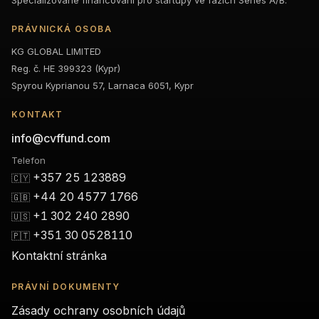
Specializované financování pro startupy ve fázích Series A/B.
PRÁVNICKÁ OSOBA
KG GLOBAL LIMITED
Reg. č. HE 399323 (Kypr)
Spyrou Kyprianou 57, Larnaca 6051, Kypr
KONTAKT
info@cvffund.com
Telefon
+357 25 123889
🇨🇾
+44 20 4577 1766
🇬🇧
+1 302 240 2890
🇺🇸
+351 30 0528110
🇵🇹
Kontaktní stránka
PRÁVNÍ DOKUMENTY
Zásady ochrany osobních údajů