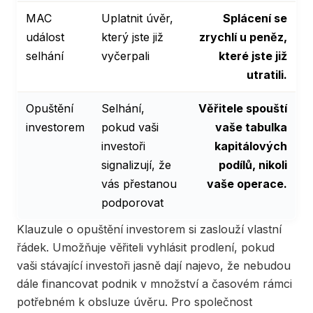
MAC
Uplatnit úvěr,
Splácení se
událost
který jste již
zrychlí u peněz,
selhání
vyčerpali
které jste již
utratili.
Opuštění
Selhání,
Věřitele spouští
investorem
pokud vaši
vaše tabulka
investoři
kapitálových
signalizují, že
podílů, nikoli
vás přestanou
vaše operace.
podporovat
Klauzule o opuštění investorem si zaslouží vlastní
řádek. Umožňuje věřiteli vyhlásit prodlení, pokud
vaši stávající investoři jasně dají najevo, že nebudou
dále financovat podnik v množství a časovém rámci
potřebném k obsluze úvěru. Pro společnost