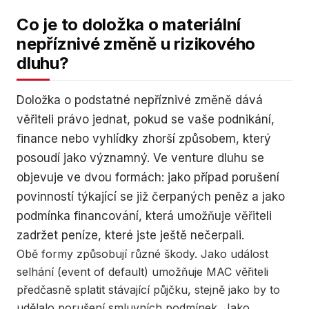
Co je to doložka o materiální
nepříznivé změně u rizikového
dluhu?
Doložka o podstatné nepříznivé změně dává
věřiteli právo jednat, pokud se vaše podnikání,
finance nebo vyhlídky zhorší způsobem, který
posoudí jako významný. Ve venture dluhu se
objevuje ve dvou formách: jako případ porušení
povinností týkající se již čerpaných peněz a jako
podmínka financování, která umožňuje věřiteli
zadržet peníze, které jste ještě nečerpali.
Obě formy způsobují různé škody. Jako událost
selhání (event of default) umožňuje MAC věřiteli
předčasně splatit stávající půjčku, stejně jako by to
udělalo porušení smluvních podmínek. Jako