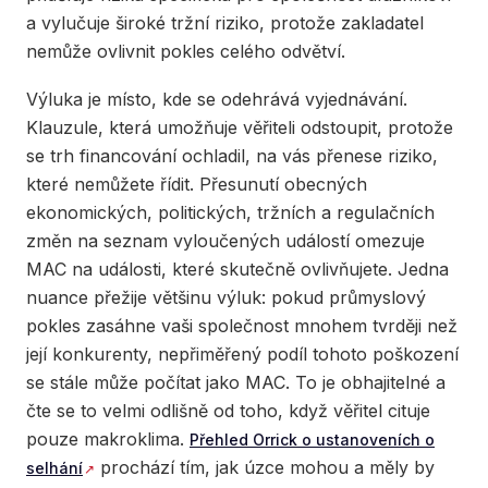
a vylučuje široké tržní riziko, protože zakladatel
nemůže ovlivnit pokles celého odvětví.
Výluka je místo, kde se odehrává vyjednávání.
Klauzule, která umožňuje věřiteli odstoupit, protože
se trh financování ochladil, na vás přenese riziko,
které nemůžete řídit. Přesunutí obecných
ekonomických, politických, tržních a regulačních
změn na seznam vyloučených událostí omezuje
MAC na události, které skutečně ovlivňujete. Jedna
nuance přežije většinu výluk: pokud průmyslový
pokles zasáhne vaši společnost mnohem tvrději než
její konkurenty, nepřiměřený podíl tohoto poškození
se stále může počítat jako MAC. To je obhajitelné a
čte se to velmi odlišně od toho, když věřitel cituje
pouze makroklima.
Přehled Orrick o ustanoveních o
prochází tím, jak úzce mohou a měly by
selhání