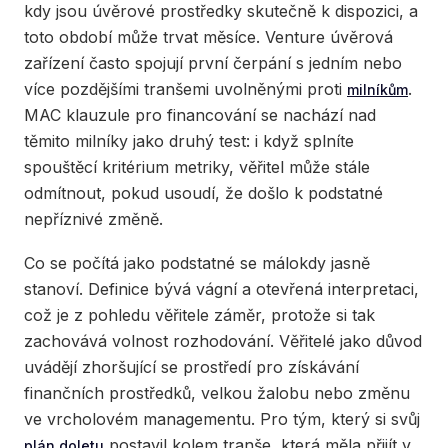
kdy jsou úvěrové prostředky skutečně k dispozici, a
toto období může trvat měsíce. Venture úvěrová
zařízení často spojují první čerpání s jedním nebo
více pozdějšími tranšemi uvolněnými proti
.
milníkům
MAC klauzule pro financování se nachází nad
těmito milníky jako druhý test: i když splníte
spouštěcí kritérium metriky, věřitel může stále
odmítnout, pokud usoudí, že došlo k podstatné
nepříznivé změně.
Co se počítá jako podstatné se málokdy jasně
stanoví. Definice bývá vágní a otevřená interpretaci,
což je z pohledu věřitele záměr, protože si tak
zachovává volnost rozhodování. Věřitelé jako důvod
uvádějí zhoršující se prostředí pro získávání
finančních prostředků, velkou žalobu nebo změnu
ve vrcholovém managementu. Pro tým, který si svůj
postavil kolem tranše, která měla přijít v
plán doletu