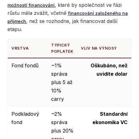
, které by společnost ve fázi
možností financování
růstu měla zvážit, včetně
financování založeného na
, než se rozhodne, jak financovat další
příjmech
etapu.
TYPICKÝ
VRSTVA
VLIV NA VÝNOSY
POPLATEK
Fond fondů
~1%
Oškubáno, než
správa
uvidíte dolar
plus 5 až
10%
carry
Podkladový
~2%
Standardní
fond
správa
ekonomika VC
plus 20%
carry