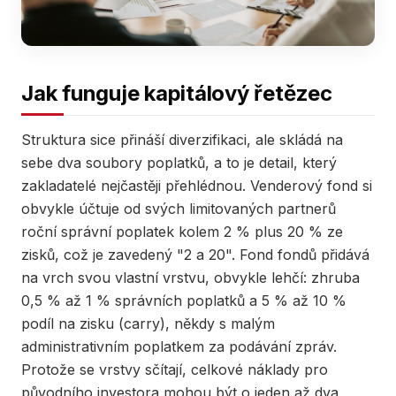
Jak funguje kapitálový řetězec
Struktura sice přináší diverzifikaci, ale skládá na
sebe dva soubory poplatků, a to je detail, který
zakladatelé nejčastěji přehlédnou. Venderový fond si
obvykle účtuje od svých limitovaných partnerů
roční správní poplatek kolem 2 % plus 20 % ze
zisků, což je zavedený "2 a 20". Fond fondů přidává
na vrch svou vlastní vrstvu, obvykle lehčí: zhruba
0,5 % až 1 % správních poplatků a 5 % až 10 %
podíl na zisku (carry), někdy s malým
administrativním poplatkem za podávání zpráv.
Protože se vrstvy sčítají, celkové náklady pro
původního investora mohou být o jeden až dva