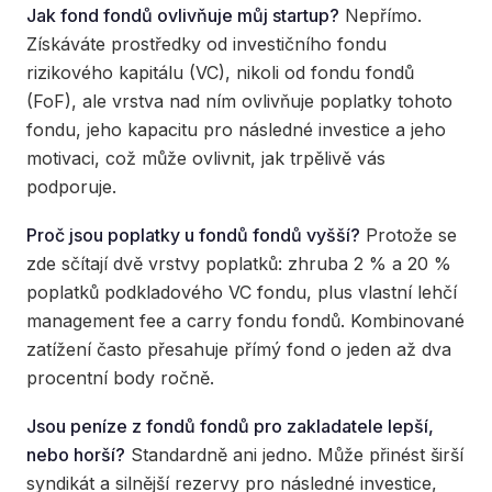
Jak fond fondů ovlivňuje můj startup?
Nepřímo.
Získáváte prostředky od investičního fondu
rizikového kapitálu (VC), nikoli od fondu fondů
(FoF), ale vrstva nad ním ovlivňuje poplatky tohoto
fondu, jeho kapacitu pro následné investice a jeho
motivaci, což může ovlivnit, jak trpělivě vás
podporuje.
Proč jsou poplatky u fondů fondů vyšší?
Protože se
zde sčítají dvě vrstvy poplatků: zhruba 2 % a 20 %
poplatků podkladového VC fondu, plus vlastní lehčí
management fee a carry fondu fondů. Kombinované
zatížení často přesahuje přímý fond o jeden až dva
procentní body ročně.
Jsou peníze z fondů fondů pro zakladatele lepší,
nebo horší?
Standardně ani jedno. Může přinést širší
syndikát a silnější rezervy pro následné investice,