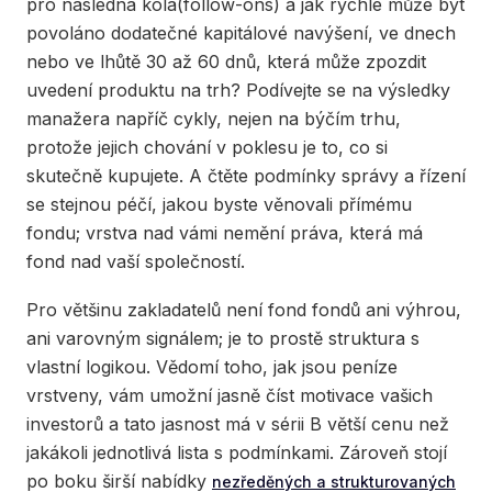
pro následná kola(follow-ons) a jak rychle může být
povoláno dodatečné kapitálové navýšení, ve dnech
nebo ve lhůtě 30 až 60 dnů, která může zpozdit
uvedení produktu na trh? Podívejte se na výsledky
manažera napříč cykly, nejen na býčím trhu,
protože jejich chování v poklesu je to, co si
skutečně kupujete. A čtěte podmínky správy a řízení
se stejnou péčí, jakou byste věnovali přímému
fondu; vrstva nad vámi nemění práva, která má
fond nad vaší společností.
Pro většinu zakladatelů není fond fondů ani výhrou,
ani varovným signálem; je to prostě struktura s
vlastní logikou. Vědomí toho, jak jsou peníze
vrstveny, vám umožní jasně číst motivace vašich
investorů a tato jasnost má v sérii B větší cenu než
jakákoli jednotlivá lista s podmínkami. Zároveň stojí
po boku širší nabídky
nezředěných a strukturovaných