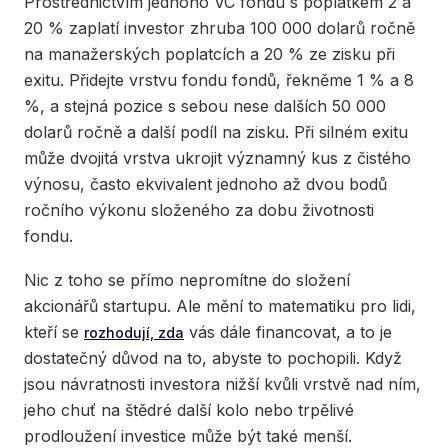
Prostřednictvím jednoho VC fondu s poplatkem 2 a
20 % zaplatí investor zhruba 100 000 dolarů ročně
na manažerských poplatcích a 20 % ze zisku při
exitu. Přidejte vrstvu fondu fondů, řekněme 1 % a 8
%, a stejná pozice s sebou nese dalších 50 000
dolarů ročně a další podíl na zisku. Při silném exitu
může dvojitá vrstva ukrojit významný kus z čistého
výnosu, často ekvivalent jednoho až dvou bodů
ročního výkonu složeného za dobu životnosti
fondu.
Nic z toho se přímo nepromítne do složení
akcionářů startupu. Ale mění to matematiku pro lidi,
kteří se
vás dále financovat, a to je
rozhodují, zda
dostatečný důvod na to, abyste to pochopili. Když
jsou návratnosti investora nižší kvůli vrstvě nad ním,
jeho chuť na štědré další kolo nebo trpělivé
prodloužení investice může být také menší.