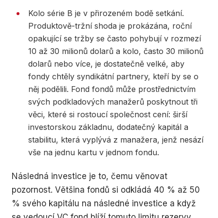
Kolo série B je v přirozeném bodě setkání.
Produktově-tržní shoda je prokázána, roční
opakující se tržby se často pohybují v rozmezí
10 až 30 milionů dolarů a kolo, často 30 milionů
dolarů nebo více, je dostatečně velké, aby
fondy chtěly syndikátní partnery, kteří by se o
něj podělili. Fond fondů může prostřednictvím
svých podkladových manažerů poskytnout tři
věci, které si rostoucí společnost cení: širší
investorskou základnu, dodatečný kapitál a
stabilitu, která vyplývá z manažera, jenž nesází
vše na jednu kartu v jednom fondu.
Následná investice je to, čemu věnovat
pozornost. Většina fondů si odkládá 40 % až 50
% svého kapitálu na následné investice a když
se vedoucí VC fond blíží tomuto limitu rezervy,