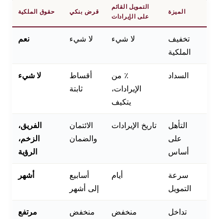
التمويل القائم
الميزة
قرض بنكي
حقوق الملكية
على الإيرادات
تخفيف
لا شيء
لا شيء
نعم
الملكية
السداد
٪ من
أقساط
لا شيء
الإيرادات،
ثابتة
يتكيف
التأهل
تاريخ الإيرادات
الائتمان
الفريق،
على
والضمان
الزخم،
أساس
الرؤية
سرعة
أيام
أسابيع
أشهر
التمويل
إلى أشهر
تداخل
منخفض
منخفض
مرتفع