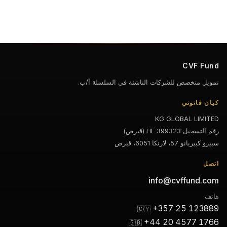
CVF Fund
تمويل متخصص للشركات الناشئة في السلسلة أ/ب.
كيان قانوني
KG GLOBAL LIMITED
رقم التسجيل HE 399323 (قبرص)
سبيرو كيبريانو 57، لارنكا 6051، قبرص
اتصل
info@cvffund.com
هاتف
+357 25 123889
🇨🇾
+44 20 4577 1766
🇬🇧