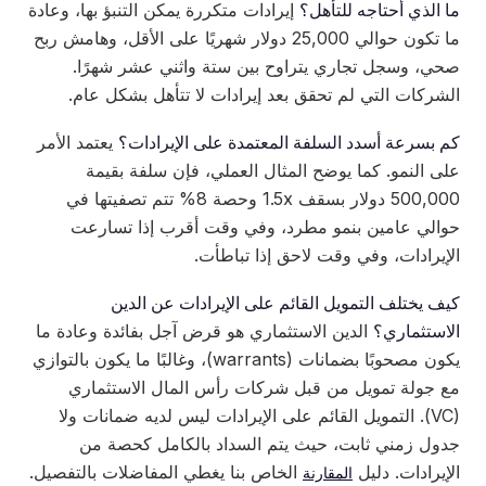
ما الذي أحتاجه للتأهل؟
إيرادات متكررة يمكن التنبؤ بها، وعادة
ما تكون حوالي 25,000 دولار شهريًا على الأقل، وهامش ربح
صحي، وسجل تجاري يتراوح بين ستة واثني عشر شهرًا.
الشركات التي لم تحقق بعد إيرادات لا تتأهل بشكل عام.
كم بسرعة أسدد السلفة المعتمدة على الإيرادات؟
يعتمد الأمر
على النمو. كما يوضح المثال العملي، فإن سلفة بقيمة
500,000 دولار بسقف 1.5x وحصة 8% تتم تصفيتها في
حوالي عامين بنمو مطرد، وفي وقت أقرب إذا تسارعت
الإيرادات، وفي وقت لاحق إذا تباطأت.
كيف يختلف التمويل القائم على الإيرادات عن الدين
الاستثماري؟
الدين الاستثماري هو قرض آجل بفائدة وعادة ما
يكون مصحوبًا بضمانات (warrants)، وغالبًا ما يكون بالتوازي
مع جولة تمويل من قبل شركات رأس المال الاستثماري
(VC). التمويل القائم على الإيرادات ليس لديه ضمانات ولا
جدول زمني ثابت، حيث يتم السداد بالكامل كحصة من
الإيرادات. دليل
الخاص بنا يغطي المفاضلات بالتفصيل.
المقارنة