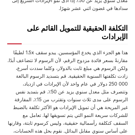
معدل سنوي يزيد عن 50٪ إذا أدى نمو الإيرادات السريع إلى
سدادها في غضون اثني عشر شهرًا.
التكلفة الحقيقية للتمويل القائم على
الإيرادات
هذا هو الجزء الذي يخدع المؤسسين. يبدو سقف 1.5x لطيفًا
مقارنةً بسعر فائدة مزدوج الرقم، لأن الرسوم لا تتضاعف أبدًا.
ولكن الرسوم هي مبلغ ثابت بالدولار، وكلما سددت أسرع،
زادت تكلفتها السنوية الحقيقية. قم بتسديد الرسوم البالغة
000 250 دولار في عام واحد لأن الإيرادات في ازدياد،
وتتصرف مثل معدل سنوي يزيد عن 50٪. قم بتمديد نفس
الرسوم على مدى ثلاث سنوات وتقترب من 15٪. المفارقة
غير المريحة هي أن تمويل الإيرادات هو الأكثر تكلفة بالضبط
للشركات سريعة النمو التي يتم تسويقها لها. تعامل مع
السقف كتكلفة رأسمالية حقيقية، وليس كرسوم ثابتة، وقارنها
على أساس سنوي مقابل البدائل. نقوم بحل هذه الحسابات،