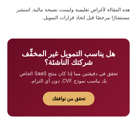
هذه المقالة لأغراض تعليمية وليست نصيحة مالية. استشر
مستشارًا مرخصًا قبل اتخاذ قرارات التمويل.
هل يناسب التمويل غير المخفِّف
شركتك الناشئة؟
تحقق في دقيقتين مما إذا كان منتج SaaS الخاص
بك يناسب نموذج CVF. دون أي التزام.
تحقق من توافقك