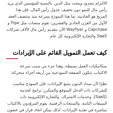
الالتزام محدود ومحدد مثل الدين. بالنسبة للمؤسس الذي يريد
رأس مال للنمو دون تخفيف جدول رأس المال، فإن هذا
المزيج هو الجاذبية. نما هذا النموذج بسرعة منذ منتصف العقد
الأول من القرن الحادي والعشرين: تقوم منصات مثل Pipe و
Capchase و Wayflyer الآن بتقديم رأس مال لآلاف شركات
SaaS والتجارة الإلكترونية كل عام.
كيف تعمل التمويل القائم على الإيرادات
ميكانيكيات العمل بسيطة، وهذا جزء من سبب سرعة
الاكتتاب. تتكون الصفقة النموذجية من أربعة أجزاء متحركة:
نظرًا لأن سداد الديون يتتبع الإيرادات، فإن النموذج مناسب
للشركات ذات الدخل المتوقع والمتكرر: برامج كخدمة
(SaaS)، وخدمات الاشتراك، والتجارة الإلكترونية ذات
المبيعات الثابتة، والمنتجات الرقمية. يقوم المزوّدون بالاكتتاب
مباشرة في تغذية الإيرادات، لذلك يمكن اتخاذ قرار في غضون