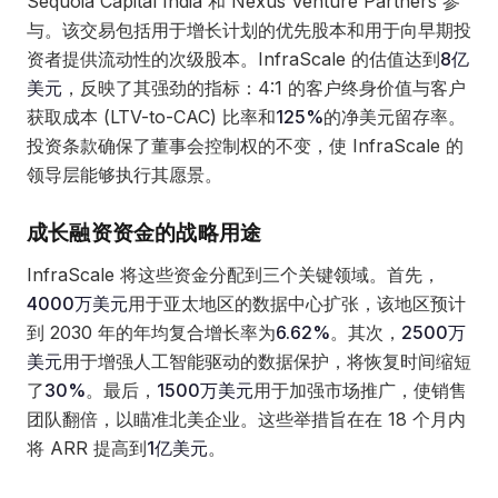
Sequoia Capital India 和 Nexus Venture Partners 参
与。该交易包括用于增长计划的优先股本和用于向早期投
资者提供流动性的次级股本。InfraScale 的估值达到
8亿
美元
，反映了其强劲的指标：4:1 的客户终身价值与客户
获取成本 (LTV-to-CAC) 比率和
125%
的净美元留存率。
投资条款确保了董事会控制权的不变，使 InfraScale 的
领导层能够执行其愿景。
成长融资资金的战略用途
InfraScale 将这些资金分配到三个关键领域。首先，
4000万美元
用于亚太地区的数据中心扩张，该地区预计
到 2030 年的年均复合增长率为
6.62%
。其次，
2500万
美元
用于增强人工智能驱动的数据保护，将恢复时间缩短
了
30%
。最后，
1500万美元
用于加强市场推广，使销售
团队翻倍，以瞄准北美企业。这些举措旨在在 18 个月内
将 ARR 提高到
1亿美元
。