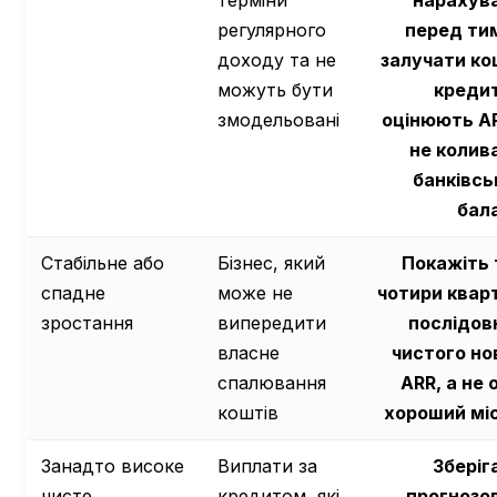
терміни
нарахув
регулярного
перед тим
доходу та не
залучати ко
можуть бути
креди
змодельовані
оцінюють AR
не колив
банківсь
бал
Стабільне або
Бізнес, який
Покажіть 
спадне
може не
чотири квар
зростання
випередити
послідов
власне
чистого но
спалювання
ARR, а не 
коштів
хороший мі
Занадто високе
Виплати за
Зберіг
чисте
кредитом, які
прогнозо