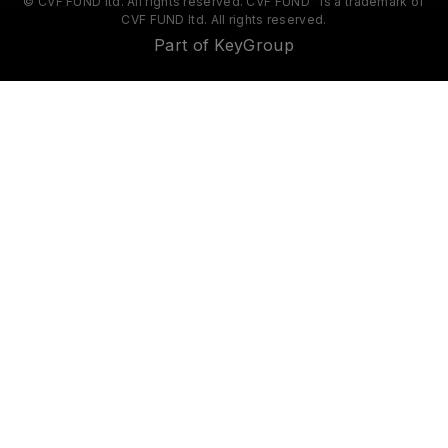
© CVF FUND ltd. All rights reserved. CVF FUND™ is a trademark of
CVF FUND ltd. All rights reserved.
Part of KeyGroup