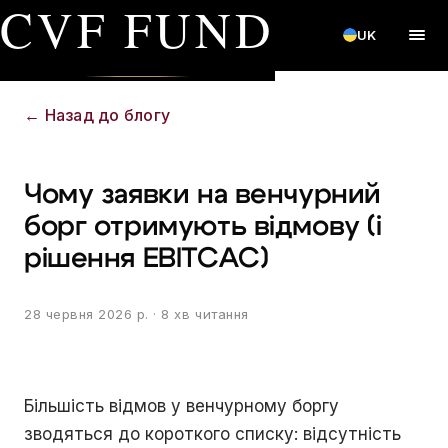
CVF FUND
UK
←
Назад до блогу
Чому заявки на венчурний
борг отримують відмову (і
рішення EBITCAC)
28 червня 2026 р.
· 8 хв читання
Більшість відмов у венчурному боргу
зводяться до короткого списку: відсутність