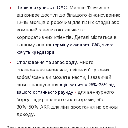
Термін окупності CAC.
Менше 12 місяців
відкриває доступ до більшого фінансування;
12-18 місяців є робочим для пізніх стадій або
компаній з великою кількістю
корпоративних клієнтів. Деталі містяться в
нашому аналізі
терміну окупності CAC, якого
.
хочуть кредитори
Спалювання та запас ходу.
Чисте
спалювання визначає, скільки боргових
зобов'язань ви можете нести, і зазвичай
лінія фінансування
оцінюється у 25%-35% від
для венчурного
вашого останнього раунду
боргу, підкріпленого спонсорами, або
30%-50% ARR для лінії зростання на основі
доходу.