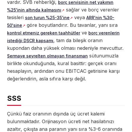
vardır. SVB rehberliği,
borç servisinin net yakımın
sağlar ve borç verenler
%25'inin altında kalmasını
tesisleri
veya
son turun %25-35'ine
ARR'nin %30-
göre boyutlandırır. Bu tavanlar, yanı sıra
50'sine
ve
kontrol etmeniz gereken taahhütler
borç verenlerin
, tam da bileşik oranın
istediği DSCR kapsamı
kupondan daha yüksek olması nedeniyle mevcuttur.
sütunumuzla
Sermaye seyrelten olmayan finansman
birlikte okunduğunda, kural basittir: gerçek oranı
hesaplayın, ardından onu EBITCAC getirisine karşı
değerlendirin, asla sıfıra karşı değil.
SSS
Çünkü faiz oranının dışında üç ücret kalemi
bulunmaktadır. Orijinasyon ücreti net hasilatınızı
azaltır, çıkışta ana paranın yanı sıra %3-6 oranında