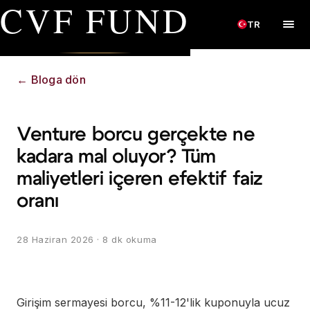
CVF FUND
TR
←
Bloga dön
Venture borcu gerçekte ne
kadara mal oluyor? Tüm
maliyetleri içeren efektif faiz
oranı
28 Haziran 2026
· 8 dk okuma
Girişim sermayesi borcu, %11-12'lik kuponuyla ucuz