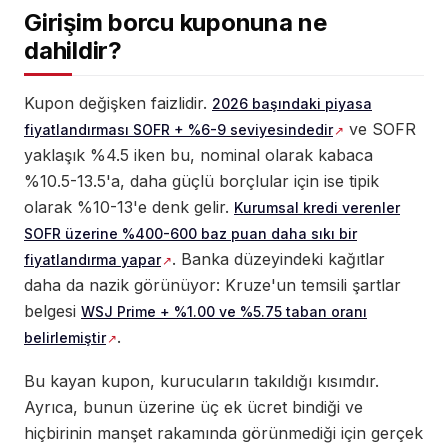
Girişim borcu kuponuna ne
dahildir?
Kupon değişken faizlidir.
2026 başındaki piyasa
ve SOFR
fiyatlandırması SOFR + %6-9 seviyesindedir
yaklaşık %4.5 iken bu, nominal olarak kabaca
%10.5-13.5'a, daha güçlü borçlular için ise tipik
olarak %10-13'e denk gelir.
Kurumsal kredi verenler
SOFR üzerine %400-600 baz puan daha sıkı bir
. Banka düzeyindeki kağıtlar
fiyatlandırma yapar
daha da nazik görünüyor: Kruze'un temsili şartlar
belgesi
WSJ Prime + %1.00 ve %5.75 taban oranı
.
belirlemiştir
Bu kayan kupon, kurucuların takıldığı kısımdır.
Ayrıca, bunun üzerine üç ek ücret bindiği ve
hiçbirinin manşet rakamında görünmediği için gerçek