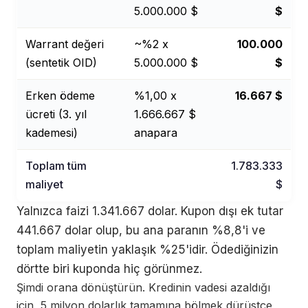
5.000.000 $
$
Warrant değeri
~%2 x
100.000
(sentetik OID)
5.000.000 $
$
Erken ödeme
%1,00 x
16.667 $
ücreti (3. yıl
1.666.667 $
kademesi)
anapara
Toplam tüm
1.783.333
maliyet
$
Yalnızca faizi 1.341.667 dolar. Kupon dışı ek tutar
441.667 dolar olup, bu ana paranın %8,8'i ve
toplam maliyetin yaklaşık %25'idir. Ödediğinizin
dörtte biri kuponda hiç görünmez.
Şimdi orana dönüştürün. Kredinin vadesi azaldığı
için, 5 milyon dolarlık tamamına bölmek dürüstçe