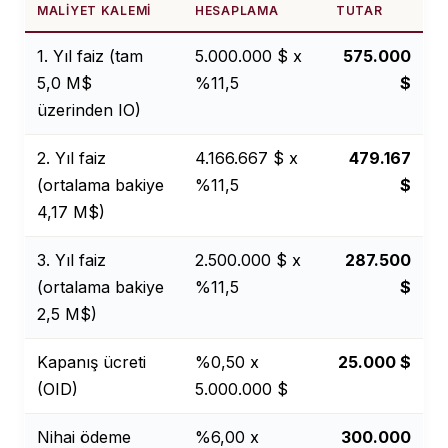
MALIYET KALEMI
HESAPLAMA
TUTAR
1. Yıl faiz (tam
5.000.000 $ x
575.000
5,0 M$
%11,5
$
üzerinden IO)
2. Yıl faiz
4.166.667 $ x
479.167
(ortalama bakiye
%11,5
$
4,17 M$)
3. Yıl faiz
2.500.000 $ x
287.500
(ortalama bakiye
%11,5
$
2,5 M$)
Kapanış ücreti
%0,50 x
25.000 $
(OID)
5.000.000 $
Nihai ödeme
%6,00 x
300.000