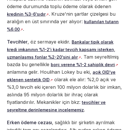
ödeme durumunda toplu ödeme olarak ödenen
. Kruze'nin şartlar çizelgesi bu
kredinin %3-6'sıdır
aralığın en üst sınırında yer alıyor:
kullanılan tutarın
.
%6,00
Tevcihler
, öz sermaye ekidir.
Bankalar tipik olarak
kredi imkanının %1-2'i kadar tevcih kapsamı isterken,
. Tam seyreltilmiş
uzmanlaşmış fonlar %2-20'sini alır
bazda bu genellikle
borç verene %1-2 sahiplik devri
anlamına gelir. Houlihan Lokey bu eki,
açık OID'ye
olarak ele alır: %2,0 açık ve
eklenen sentetik OID
%3,0 tevcih eki içeren 100 milyon dolarlık bir imkan,
aslında 95 milyon dolarlık bir ihraç olarak
fiyatlandırılır. Mekanikler için bkz:
tevcihler ve
.
seyreltme derinlemesine incelememiz
Erken ödeme cezası
, sağlıklı bir şirketin ayrılmak