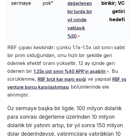
sermaye
yok"
birikir; VC
değerlenen
getiri
bir turda bir
hedefi
yıl içinde
yaklaşık
%50
RBF çıpası keskindir: çünkü 1.1x-1.5x üst sınırı sabit
bir prim olduğundan, onu hızlı bir şekilde geri
ödemek efektif oranı yükseltir. 12 ay içinde geri
ödenen bir
. Bu
1.25x üst sınırı %40 APR'yi aşabilir
sürüklenme,
ve yapısal
RBF brüt kar marjı eşiği
RBF vs
bölümlerinde ele
venture borcu karşılaştırması
alınmıştır.
Öz sermaye başka bir ligde. 100 milyon dolarlık
para sonrası değerleme üzerinden 10 milyon
dolarlık bir yatırım artışı, bir yıl sonra 150 milyon
dolar değerindeyse, yatırımcılara yatırdıkları 10