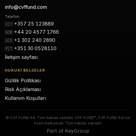
info@cvffund.com
Telefon
+357 25 123889
🇨🇾
+44 20 4577 1766
🇬🇧
+1 302 240 2890
🇺🇸
+351 30 0528110
🇵🇹
İletişim sayfası
HUKUKI BELGELER
Gizlilik Politikası
Risk Açıklaması
Kullanım Koşulları
© CVF FUND ltd. Tüm hakları saklıdır. CVF FUND™, CVF FUND ltd.'nin
ticari markasıdır. Tüm hakları saklıdır.
Part of KeyGroup