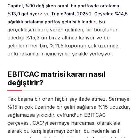
Capital, %90 değişken oranlı bir portföyde ortalama
ve
%13,9 getiriyor
TriplePoint, 2025 2. Çeyrekte %14,5
. Bu
ağırlıklı ortalama portföy getirisi bildirdi
gerçekleşen borç veren getirileri, bir borçlunun
ödediği %15,3'ün biraz altında kalıyor ve bu
getirilerin her biri, %11,5 kuponun çok üzerinde,
onlu rakamların içine iyi bir şekilde yerleşiyor.
EBITCAC matrisi kararı nasıl
değiştirir?
Tek başına bir oran hiçbir şey ifade etmez. Sermaye
%15'in çok üzerinde bir getiri sağlarsa %15 ucuzdur,
sağlamazsa yıkıcıdır. cvffund'un EBITCAC
çerçevesi, CAC'yi sermaye harcaması olarak ele
alarak bu karşılaştırmayı zorlar, bu nedenle asıl