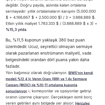
değildir. Doğru payda, aslında kalan ortalama
sermayedir: yıllık ortalamaların karışımı (5.000.000
$ + 4.166.667 $ + 2.500.000 $) / 3 = 3.888.889 $.
Etkin yıllık maliyet 1.783.333 $ / (3.888.889 $ x 3) =
%15,3 yılda
.
Bu, %11,5 kuponun yaklaşık 380 baz puan
üzerindedir. Ucuz, seyreltici olmayan sermaye
olarak pazarlanan enstrümanın maliyeti, vade
belgesindeki orandan dört puana yakın daha
fazladır.
Yön bağımsız olarak doğrulanıyor.
BIWS'nin kendi
modeli %12,4 İç Verim Oranı (IRR) ve 1,4x Sermaye
Çarpanı (MOIC) ile %10-11 ortalama kuponla
; komisyonlar ve opsiyonlar getiriyi
sonuçlanıyor
oranın üzerine çıkarıyor. Gerçekleşen isimli borç
veren getirileri aynı bölgede yer alıyor:
Hercules