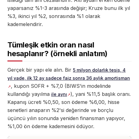
istediği tam anı cezalandırır. Altı aydan erken ödeme
yaparsanız %1-3 arasında değişir; Kruze bunu ilk yıl
%3, ikinci yıl %2, sonrasında %1 olarak
kademelendirir.
Tümleşik etkin oran nasıl
hesaplanır? (örnekli anlatım)
Gerçek bir yapı ele alın. Bir
5 milyon dolarlık tesis, 4
yıl vade, ilk 12 ay sadece faiz sonra 36 aylık amortisman
, kupon SOFR + %7,0 (BIWS'in modelinde
kullandığı yayılma
), yani %11,5 başlık oranı.
ile aynı
Kapanış ücreti %0,50, son ödeme %6,00, hisse
senetleri anaparın %2'si değerinde ve borçlu
üçüncü yılın sonunda yeniden finansman yapıyor,
%1,00 ön ödeme kademesini ödüyor.