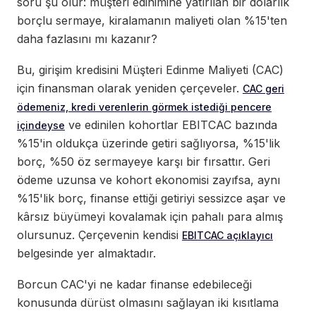
soru şu olur: müşteri edinimine yatırılan bir dolarlık
borçlu sermaye, kiralamanın maliyeti olan %15'ten
daha fazlasını mı kazanır?
Bu, girişim kredisini Müşteri Edinme Maliyeti (CAC)
için finansman olarak yeniden çerçeveler.
CAC geri
ödemeniz, kredi verenlerin görmek istediği pencere
ve edinilen kohortlar EBITCAC bazında
içindeyse
%15'in oldukça üzerinde getiri sağlıyorsa, %15'lik
borç, %50 öz sermayeye karşı bir fırsattır. Geri
ödeme uzunsa ve kohort ekonomisi zayıfsa, aynı
%15'lik borç, finanse ettiği getiriyi sessizce aşar ve
kârsız büyümeyi kovalamak için pahalı para almış
olursunuz. Çerçevenin kendisi
EBITCAC açıklayıcı
belgesinde yer almaktadır.
Borcun CAC'yi ne kadar finanse edebileceği
konusunda dürüst olmasını sağlayan iki kısıtlama