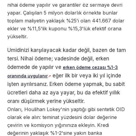
nihai ödeme yapılır ve garantiler öz sermaye devri
yapar. Çalışılan 5 milyon dolarlık örnekte bunlar
toplam maliyetin yaklaşık %25'i olan 441.667 dolar
ekler ve %11,5'lik kuponu %15,3'lük efektif orana
yükseltir.
Umidinizi karşılayacak kadar değil, bazen de tam
tersi. Nihai ödeme; vadesinde değil, erken
ödemede de yapılır ve
erken ödeme cezası %1-3
eğer ilk bir veya iki yıl içinde
oranında uygulanır
işten ayrılırsanız. Erken ödeme yapmak, bu sabit
ücretleri daha az aya yayar, bu da efektif yıllık
oranı düşürmek yerine yükseltir.
Onları, Houlihan Lokey'nin yaptığı gibi sentetik OID
olarak ele alın: teminat yüzdesini dolar değerine
çevirin ve komisyon yığınınıza ekleyin. Kredi
değerinin yaklaşık %1-2'sine yakın banka