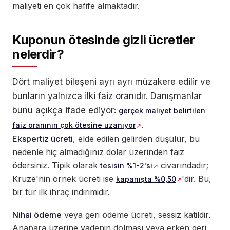
maliyeti en çok hafife almaktadır.
Kuponun ötesinde gizli ücretler
nelerdir?
Dört maliyet bileşeni ayrı ayrı müzakere edilir ve
bunların yalnızca ilki faiz oranıdır. Danışmanlar
bunu açıkça ifade ediyor:
gerçek maliyet belirtilen
.
faiz oranının çok ötesine uzanıyor
Ekspertiz ücreti
, elde edilen gelirden düşülür, bu
nedenle hiç almadığınız dolar üzerinden faiz
ödersiniz. Tipik olarak
civarındadır;
tesisin %1-2'si
Kruze'nin örnek ücreti ise
'dir. Bu,
kapanışta %0,50
bir tür ilk ihraç indirimidir.
Nihai ödeme
veya geri ödeme ücreti, sessiz katildir.
Anapara üzerine vadenin dolması veya erken geri