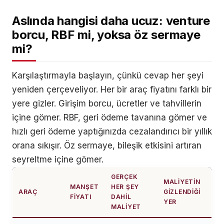
Aslında hangisi daha ucuz: venture
borcu, RBF mi, yoksa öz sermaye
mi?
Karşılaştırmayla başlayın, çünkü cevap her şeyi
yeniden çerçeveliyor. Her bir araç fiyatını farklı bir
yere gizler. Girişim borcu, ücretler ve tahvillerin
içine gömer. RBF, geri ödeme tavanına gömer ve
hızlı geri ödeme yaptığınızda cezalandırıcı bir yıllık
orana sıkışır. Öz sermaye, bileşik etkisini artıran
seyreltme içine gömer.
GERÇEK
MALIYETIN
MANŞET
HER ŞEY
ARAÇ
GIZLENDIĞI
FIYATI
DAHIL
YER
MALIYET