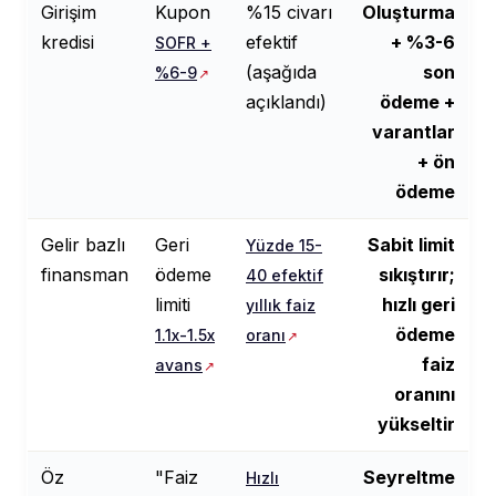
Girişim
Kupon
%15 civarı
Oluşturma
kredisi
efektif
+ %3-6
SOFR +
(aşağıda
son
%6-9
açıklandı)
ödeme +
varantlar
+ ön
ödeme
Gelir bazlı
Geri
Sabit limit
Yüzde 15-
finansman
ödeme
sıkıştırır;
40 efektif
limiti
hızlı geri
yıllık faiz
ödeme
1.1x-1.5x
oranı
faiz
avans
oranını
yükseltir
Öz
"Faiz
Seyreltme
Hızlı