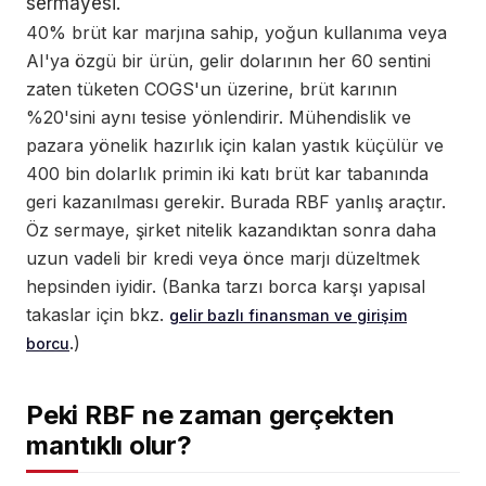
sermayesi.
40% brüt kar marjına sahip, yoğun kullanıma veya
AI'ya özgü bir ürün, gelir dolarının her 60 sentini
zaten tüketen COGS'un üzerine, brüt karının
%20'sini aynı tesise yönlendirir. Mühendislik ve
pazara yönelik hazırlık için kalan yastık küçülür ve
400 bin dolarlık primin iki katı brüt kar tabanında
geri kazanılması gerekir. Burada RBF yanlış araçtır.
Öz sermaye, şirket nitelik kazandıktan sonra daha
uzun vadeli bir kredi veya önce marjı düzeltmek
hepsinden iyidir. (Banka tarzı borca karşı yapısal
takaslar için bkz.
gelir bazlı finansman ve girişim
.)
borcu
Peki RBF ne zaman gerçekten
mantıklı olur?