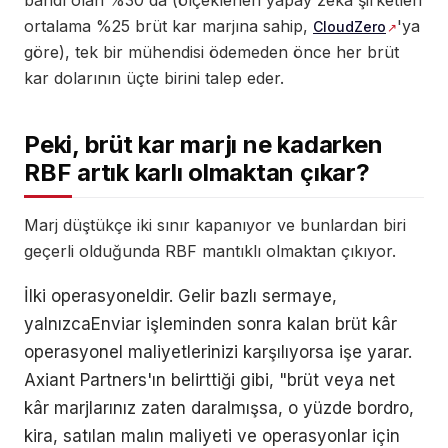
bandı olan %30'da (ölçeklenen yapay zeka şirketleri
ortalama %25 brüt kar marjına sahip,
'ya
CloudZero
göre), tek bir mühendisi ödemeden önce her brüt
kar dolarının üçte birini talep eder.
Peki, brüt kar marjı ne kadarken
RBF artık karlı olmaktan çıkar?
Marj düştükçe iki sınır kapanıyor ve bunlardan biri
geçerli olduğunda RBF mantıklı olmaktan çıkıyor.
İlki operasyoneldir. Gelir bazlı sermaye,
yalnızcaEnviar işleminden sonra kalan brüt kâr
operasyonel maliyetlerinizi karşılıyorsa işe yarar.
Axiant Partners'ın belirttiği gibi, "brüt veya net
kâr marjlarınız zaten daralmışsa, o yüzde bordro,
kira, satılan malın maliyeti ve operasyonlar için