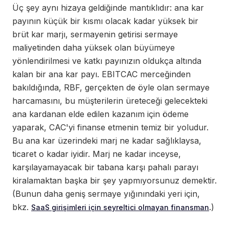
Üç şey aynı hizaya geldiğinde mantıklıdır: ana kar
payının küçük bir kısmı olacak kadar yüksek bir
brüt kar marjı, sermayenin getirisi sermaye
maliyetinden daha yüksek olan büyümeye
yönlendirilmesi ve katkı payınızın oldukça altında
kalan bir ana kar payı. EBITCAC merceğinden
bakıldığında, RBF, gerçekten de öyle olan sermaye
harcamasını, bu müşterilerin üreteceği gelecekteki
ana kardanan elde edilen kazanım için ödeme
yaparak, CAC'yi finanse etmenin temiz bir yoludur.
Bu ana kar üzerindeki marj ne kadar sağlıklaysa,
ticaret o kadar iyidir. Marj ne kadar inceyse,
karşılayamayacak bir tabana karşı pahalı parayı
kiralamaktan başka bir şey yapmıyorsunuz demektir.
(Bunun daha geniş sermaye yığınındaki yeri için,
bkz.
.)
SaaS girişimleri için seyreltici olmayan finansman