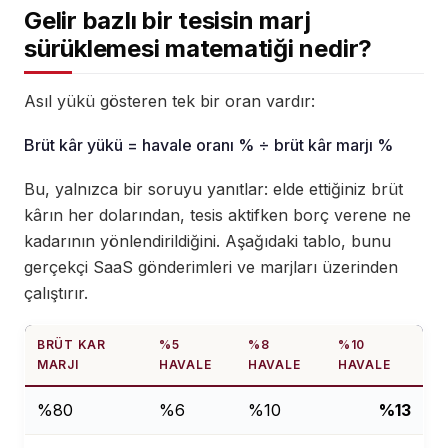
Gelir bazlı bir tesisin marj
sürüklemesi matematiği nedir?
Asıl yükü gösteren tek bir oran vardır:
Brüt kâr yükü = havale oranı % ÷ brüt kâr marjı %
Bu, yalnızca bir soruyu yanıtlar: elde ettiğiniz brüt
kârın her dolarından, tesis aktifken borç verene ne
kadarının yönlendirildiğini. Aşağıdaki tablo, bunu
gerçekçi SaaS gönderimleri ve marjları üzerinden
çalıştırır.
BRÜT KAR
%5
%8
%10
MARJI
HAVALE
HAVALE
HAVALE
%80
%6
%10
%13