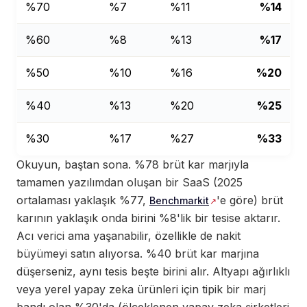
%70
%7
%11
%14
%60
%8
%13
%17
%50
%10
%16
%20
%40
%13
%20
%25
%30
%17
%27
%33
Okuyun, baştan sona. %78 brüt kar marjıyla
tamamen yazılımdan oluşan bir SaaS (2025
ortalaması yaklaşık %77,
'e göre) brüt
Benchmarkit
karının yaklaşık onda birini %8'lik bir tesise aktarır.
Acı verici ama yaşanabilir, özellikle de nakit
büyümeyi satın alıyorsa. %40 brüt kar marjına
düşerseniz, aynı tesis beşte birini alır. Altyapı ağırlıklı
veya yerel yapay zeka ürünleri için tipik bir marj