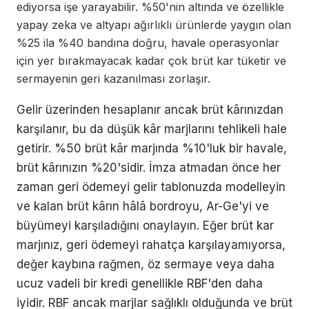
ediyorsa işe yarayabilir. %50'nin altında ve özellikle
yapay zeka ve altyapı ağırlıklı ürünlerde yaygın olan
%25 ila %40 bandına doğru, havale operasyonlar
için yer bırakmayacak kadar çok brüt kar tüketir ve
sermayenin geri kazanılması zorlaşır.
Gelir üzerinden hesaplanır ancak brüt kârınızdan
karşılanır, bu da düşük kâr marjlarını tehlikeli hale
getirir. %50 brüt kâr marjında %10'luk bir havale,
brüt kârınızın %20'sidir. İmza atmadan önce her
zaman geri ödemeyi gelir tablonuzda modelleyin
ve kalan brüt kârın hâlâ bordroyu, Ar-Ge'yi ve
büyümeyi karşıladığını onaylayın. Eğer brüt kar
marjınız, geri ödemeyi rahatça karşılayamıyorsa,
değer kaybına rağmen, öz sermaye veya daha
ucuz vadeli bir kredi genellikle RBF'den daha
iyidir. RBF ancak marjlar sağlıklı olduğunda ve brüt