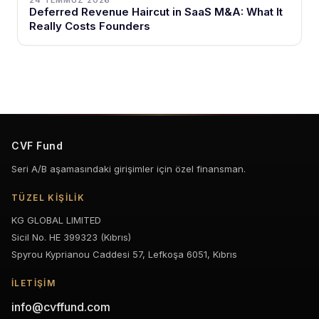
24 TEMMUZ 2026
Deferred Revenue Haircut in SaaS M&A: What It
Really Costs Founders
CVF Fund
Seri A/B aşamasındaki girişimler için özel finansman.
TÜZEL KIŞILIK
KG GLOBAL LIMITED
Sicil No. HE 399323 (Kıbrıs)
Spyrou Kyprianou Caddesi 57, Lefkoşa 6051, Kıbrıs
İLETIŞIM
info@cvffund.com