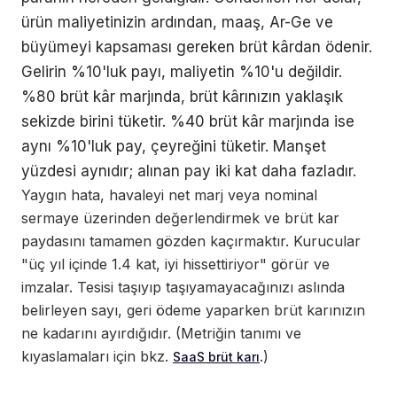
ürün maliyetinizin ardından, maaş, Ar-Ge ve
büyümeyi kapsaması gereken brüt kârdan ödenir.
Gelirin %10'luk payı, maliyetin %10'u değildir.
%80 brüt kâr marjında, brüt kârınızın yaklaşık
sekizde birini tüketir. %40 brüt kâr marjında ise
aynı %10'luk pay, çeyreğini tüketir. Manşet
yüzdesi aynıdır; alınan pay iki kat daha fazladır.
Yaygın hata, havaleyi net marj veya nominal
sermaye üzerinden değerlendirmek ve brüt kar
paydasını tamamen gözden kaçırmaktır. Kurucular
"üç yıl içinde 1.4 kat, iyi hissettiriyor" görür ve
imzalar. Tesisi taşıyıp taşıyamayacağınızı aslında
belirleyen sayı, geri ödeme yaparken brüt karınızın
ne kadarını ayırdığıdır. (Metriğin tanımı ve
kıyaslamaları için bkz.
.)
SaaS brüt karı