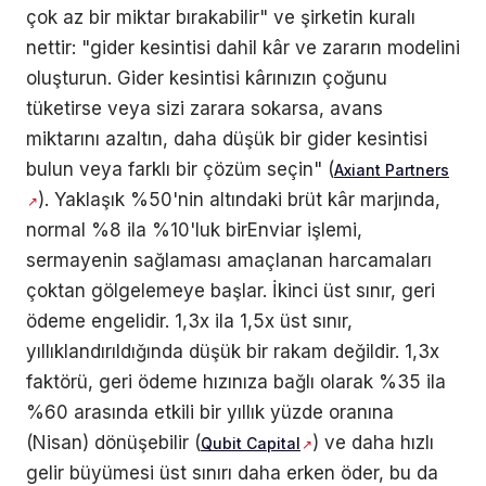
çok az bir miktar bırakabilir" ve şirketin kuralı
nettir: "gider kesintisi dahil kâr ve zararın modelini
oluşturun. Gider kesintisi kârınızın çoğunu
tüketirse veya sizi zarara sokarsa, avans
miktarını azaltın, daha düşük bir gider kesintisi
bulun veya farklı bir çözüm seçin" (
Axiant Partners
). Yaklaşık %50'nin altındaki brüt kâr marjında,
normal %8 ila %10'luk birEnviar işlemi,
sermayenin sağlaması amaçlanan harcamaları
çoktan gölgelemeye başlar. İkinci üst sınır, geri
ödeme engelidir. 1,3x ila 1,5x üst sınır,
yıllıklandırıldığında düşük bir rakam değildir. 1,3x
faktörü, geri ödeme hızınıza bağlı olarak %35 ila
%60 arasında etkili bir yıllık yüzde oranına
(Nisan) dönüşebilir (
) ve daha hızlı
Qubit Capital
gelir büyümesi üst sınırı daha erken öder, bu da