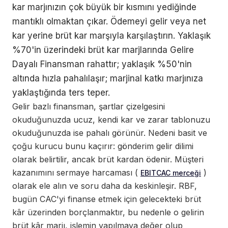
kar marjınızın çok büyük bir kısmını yediğinde
mantıklı olmaktan çıkar. Ödemeyi gelir veya net
kar yerine brüt kar marşıyla karşılaştırın. Yaklaşık
%70'in üzerindeki brüt kar marjlarında Gelire
Dayalı Finansman rahattır; yaklaşık %50'nin
altında hızla pahalılaşır; marjinal katkı marjınıza
yaklaştığında ters teper.
Gelir bazlı finansman, şartlar çizelgesini
okuduğunuzda ucuz, kendi kar ve zarar tablonuzu
okuduğunuzda ise pahalı görünür. Nedeni basit ve
çoğu kurucu bunu kaçırır: gönderim gelir dilimi
olarak belirtilir, ancak brüt kardan ödenir. Müşteri
kazanımını sermaye harcaması (
)
EBITCAC merceği
olarak ele alın ve soru daha da keskinleşir. RBF,
bugün CAC'yi finanse etmek için gelecekteki brüt
kâr üzerinden borçlanmaktır, bu nedenle o gelirin
brüt kâr marjı, işlemin yapılmaya değer olup