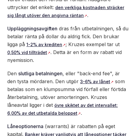
uttrycker det enkelt:
den verkliga kostnaden sträcker
.
sig långt utöver den angivna räntan
Uppläggningsavgiften
dras från utbetalningen, så du
betalar ränta på dollar du aldrig fick. Den brukar
ligga på
; Kruzes exempel tar ut
1-2% av krediten
. Detta är en form av rabatt vid
0,50% vid tillträdet
nyemission.
Den
slutliga betalningen
, eller "back-end fee", är
den tysta mördaren. Den utgör
som
3-6% av lånet
betalas som en klumpsumma vid förfall eller förtida
återbetalning, utöver amorteringen. Kruzes
låneavtal ligger i det
övre skiktet av det intervallet:
.
6,00% av det utbetalda beloppet
Låneoptionerna
(warrants) är rabatten på eget
kapital.
Banker kräver vanligtvis att låneoptioner täcker