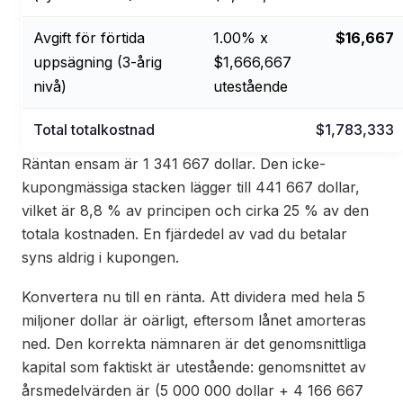
Avgift för förtida
1.00% x
$16,667
uppsägning (3-årig
$1,666,667
nivå)
utestående
Total totalkostnad
$1,783,333
Räntan ensam är 1 341 667 dollar. Den icke-
kupongmässiga stacken lägger till 441 667 dollar,
vilket är 8,8 % av principen och cirka 25 % av den
totala kostnaden. En fjärdedel av vad du betalar
syns aldrig i kupongen.
Konvertera nu till en ränta. Att dividera med hela 5
miljoner dollar är oärligt, eftersom lånet amorteras
ned. Den korrekta nämnaren är det genomsnittliga
kapital som faktiskt är utestående: genomsnittet av
årsmedelvärden är (5 000 000 dollar + 4 166 667