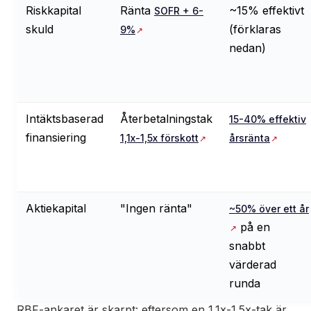
Riskkapital
Ränta
~15% effektivt
SOFR + 6-
skuld
(förklaras
9%
nedan)
Intäktsbaserad
Återbetalningstak
15-40% effektiv
finansiering
1,1x-1,5x förskott
årsränta
Aktiekapital
"Ingen ränta"
~50% över ett år
på en
snabbt
värderad
runda
RBF-ankaret är skarpt: eftersom en 1.1x-1.5x-tak är