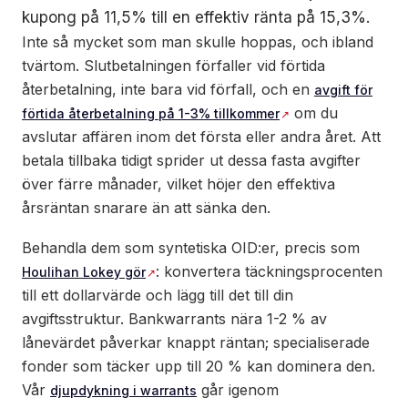
kupong på 11,5% till en effektiv ränta på 15,3%.
Inte så mycket som man skulle hoppas, och ibland
tvärtom. Slutbetalningen förfaller vid förtida
återbetalning, inte bara vid förfall, och en
avgift för
om du
förtida återbetalning på 1-3% tillkommer
avslutar affären inom det första eller andra året. Att
betala tillbaka tidigt sprider ut dessa fasta avgifter
över färre månader, vilket höjer den effektiva
årsräntan snarare än att sänka den.
Behandla dem som syntetiska OID:er, precis som
: konvertera täckningsprocenten
Houlihan Lokey gör
till ett dollarvärde och lägg till det till din
avgiftsstruktur. Bankwarrants nära 1-2 % av
lånevärdet påverkar knappt räntan; specialiserade
fonder som täcker upp till 20 % kan dominera den.
Vår
går igenom
djupdykning i warrants