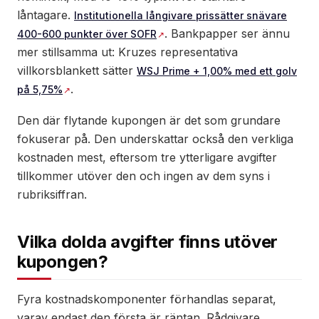
låntagare.
Institutionella långivare prissätter snävare
. Bankpapper ser ännu
400-600 punkter över SOFR
mer stillsamma ut: Kruzes representativa
villkorsblankett sätter
WSJ Prime + 1,00% med ett golv
.
på 5,75%
Den där flytande kupongen är det som grundare
fokuserar på. Den underskattar också den verkliga
kostnaden mest, eftersom tre ytterligare avgifter
tillkommer utöver den och ingen av dem syns i
rubriksiffran.
Vilka dolda avgifter finns utöver
kupongen?
Fyra kostnadskomponenter förhandlas separat,
varav endast den första är räntan. Rådgivare