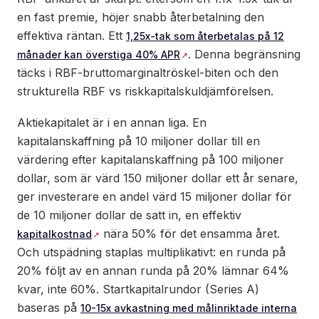
en fast premie, höjer snabb återbetalning den
effektiva räntan. Ett
1,25x-tak som återbetalas på 12
. Denna begränsning
månader kan överstiga 40% APR
täcks i RBF-bruttomarginaltröskel-biten och den
strukturella RBF vs riskkapitalskuldjämförelsen.
Aktiekapitalet är i en annan liga. En
kapitalanskaffning på 10 miljoner dollar till en
värdering efter kapitalanskaffning på 100 miljoner
dollar, som är värd 150 miljoner dollar ett år senare,
ger investerare en andel värd 15 miljoner dollar för
de 10 miljoner dollar de satt in, en effektiv
nära 50% för det ensamma året.
kapitalkostnad
Och utspädning staplas multiplikativt: en runda på
20% följt av en annan runda på 20% lämnar 64%
kvar, inte 60%. Startkapitalrundor (Series A)
baseras på
10-15x avkastning med målinriktade interna