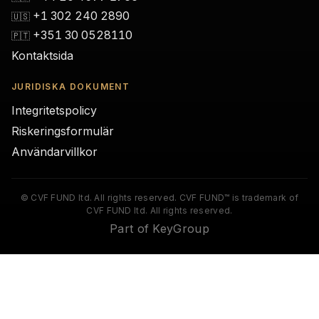
+1 302 240 2890
🇺🇸
+351 30 0528110
🇵🇹
Kontaktsida
JURIDISKA DOKUMENT
Integritetspolicy
Riskeringsformulär
Användarvillkor
© CVF FUND ltd. All rights reserved. CVF FUND™ is trademark of
CVF FUND ltd. All rights reserved.
Part of KeyGroup