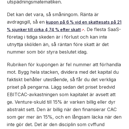
utspädningsmatematiken.
Det kan det vara, så småningom. Ränta är
avdragsgill, så en
kupon på 6 % vid en skattesats på 21
. De flesta SaaS-
% sjunker till cirka 4,74 % efter skatt
företag i tidiga skeden är i förlust och kan inte
utnyttja skölden än, så räntan före skatt är det
nummer som bör styra beslutet idag.
Rubriken för kupongen är fel nummer att förhandla
mot. Bygg hela stacken, dividera med det kapital du
faktiskt behåller utestående, så får du det verkliga
priset på pengarna. Lägg sedan det priset bredvid
EBITCAC-avkastningen som kapitalet är avsett att
ge. Venture-skuld till 15% är varken billig eller dyr
abstrakt sett. Den är billig när den finansierar CAC
som ger mer än 15%, och en långsam läcka när den
inte gör det. Det är den disciplin som cvffund