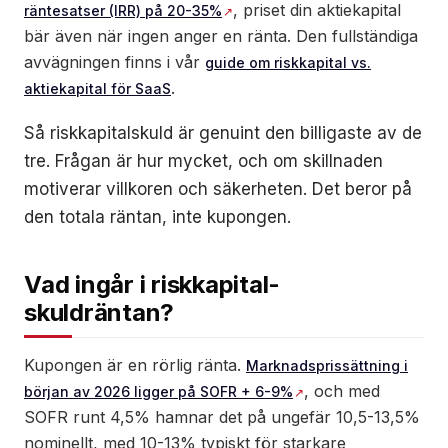
, priset din aktiekapital
räntesatser (IRR) på 20-35%
bär även när ingen anger en ränta. Den fullständiga
avvägningen finns i vår
guide om riskkapital vs.
.
aktiekapital för SaaS
Så riskkapitalskuld är genuint den billigaste av de
tre. Frågan är hur mycket, och om skillnaden
motiverar villkoren och säkerheten. Det beror på
den totala räntan, inte kupongen.
Vad ingår i riskkapital-
skuldräntan?
Kupongen är en rörlig ränta.
Marknadsprissättning i
, och med
början av 2026 ligger på SOFR + 6-9%
SOFR runt 4,5% hamnar det på ungefär 10,5-13,5%
nominellt, med 10-13% typiskt för starkare