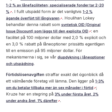
1-2 % av lånefaciliteten; specialiserade fonder tar 2-20
. I fullt utspädd form är det vanligtvis
%
1-2 %
. Houlihan Lokey
ägande överfört till långivaren
behandlar denna rabatt som
syntetisk OID (Original
: en
Issue Discount) som läggs till den explicita OID
facilitet på 100 miljoner dollar med 2,0 % explicit och
en 3,0 % rabatt på låneoptioner prissätts egentligen
till en emission på 95 miljoner dollar. För
mekanismerna i sig, se vår
djupdykning i låneoptioner
.
och utspädning
Förtidslösenavgiften
straffar exakt det ögonblick då
ett välmående företag vill lämna. Den ligger på
1-3%
;
om du betalar tillbaka mer än sex månader i förtid
Kruze har en stegring på
3% under första året, 2%
.
under andra året, 1% därefter