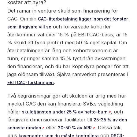
kostar att hyra?
Det ramar in venture-skuld som finansiering för
CAC. Om din
CAC-återbetalning ligger inom det fönster
och förvärvade kohorter
som långivare vill se
återkommer väl över 15 % på EBITCAC-basis, är 15
% skuld ett fynd jämfört med 50 % eget kapital. Om
återbetalningen är lång och kohortekonomin är
tunn, springer samma 15 % tyst ifrån avkastningen
den finansierar, och du har köpt dyra pengar för att
jaga olönsam tillväxt. Själva ramverket presenteras i
.
EBITCAC-förklaringen
Två begränsningar gör att skulden är ärlig med hur
mycket CAC den kan finansiera. SVB:s vägledning
håller
, och
skuldtjänsten under 25 % av netto-burn
långivare dimensionerar faciliteter till
25-35 % av den
eller
. Dessa tak,
senaste rundan
30-50 % av ARR
plus
och
kovenanter som du måste kontrollera
DSCR-