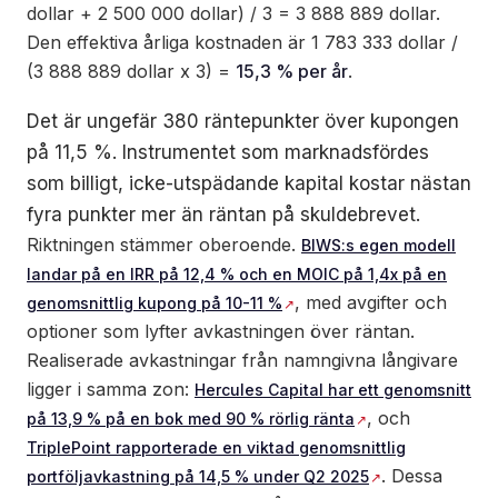
dollar + 2 500 000 dollar) / 3 = 3 888 889 dollar.
Den effektiva årliga kostnaden är 1 783 333 dollar /
(3 888 889 dollar x 3) =
15,3 % per år
.
Det är ungefär 380 räntepunkter över kupongen
på 11,5 %. Instrumentet som marknadsfördes
som billigt, icke-utspädande kapital kostar nästan
fyra punkter mer än räntan på skuldebrevet.
Riktningen stämmer oberoende.
BIWS:s egen modell
landar på en IRR på 12,4 % och en MOIC på 1,4x på en
, med avgifter och
genomsnittlig kupong på 10-11 %
optioner som lyfter avkastningen över räntan.
Realiserade avkastningar från namngivna långivare
ligger i samma zon:
Hercules Capital har ett genomsnitt
, och
på 13,9 % på en bok med 90 % rörlig ränta
TriplePoint rapporterade en viktad genomsnittlig
. Dessa
portföljavkastning på 14,5 % under Q2 2025