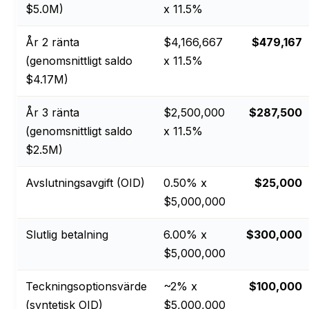
$5.0M)
x 11.5%
År 2 ränta
$4,166,667
$479,167
(genomsnittligt saldo
x 11.5%
$4.17M)
År 3 ränta
$2,500,000
$287,500
(genomsnittligt saldo
x 11.5%
$2.5M)
Avslutningsavgift (OID)
0.50% x
$25,000
$5,000,000
Slutlig betalning
6.00% x
$300,000
$5,000,000
Teckningsoptionsvärde
~2% x
$100,000
(syntetisk OID)
$5,000,000