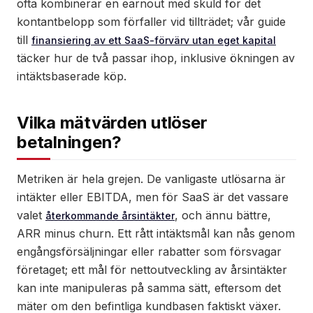
ofta kombinerar en earnout med skuld för det
kontantbelopp som förfaller vid tillträdet; vår guide
till
finansiering av ett SaaS-förvärv utan eget kapital
täcker hur de två passar ihop, inklusive ökningen av
intäktsbaserade köp.
Vilka mätvärden utlöser
betalningen?
Metriken är hela grejen. De vanligaste utlösarna är
intäkter eller EBITDA, men för SaaS är det vassare
valet
, och ännu bättre,
återkommande årsintäkter
ARR minus churn. Ett rått intäktsmål kan nås genom
engångsförsäljningar eller rabatter som försvagar
företaget; ett mål för nettoutveckling av årsintäkter
kan inte manipuleras på samma sätt, eftersom det
mäter om den befintliga kundbasen faktiskt växer.