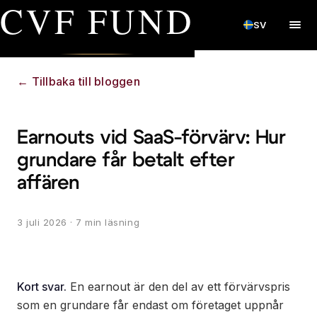
CVF FUND
SV
←
Tillbaka till bloggen
Earnouts vid SaaS-förvärv: Hur
grundare får betalt efter
affären
3 juli 2026
· 7 min läsning
Kort svar.
En earnout är den del av ett förvärvspris
som en grundare får endast om företaget uppnår