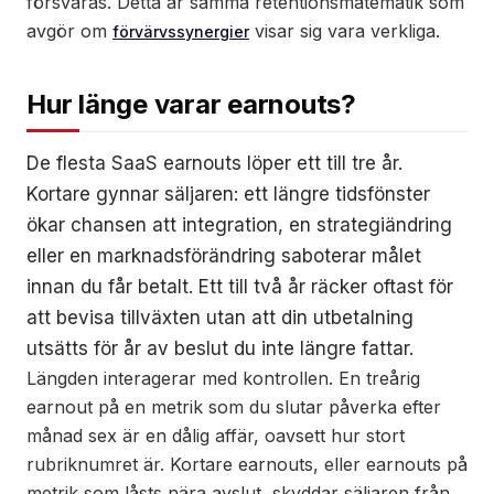
försvaras. Detta är samma retentionsmatematik som
avgör om
visar sig vara verkliga.
förvärvssynergier
Hur länge varar earnouts?
De flesta SaaS earnouts löper ett till tre år.
Kortare gynnar säljaren: ett längre tidsfönster
ökar chansen att integration, en strategiändring
eller en marknadsförändring saboterar målet
innan du får betalt. Ett till två år räcker oftast för
att bevisa tillväxten utan att din utbetalning
utsätts för år av beslut du inte längre fattar.
Längden interagerar med kontrollen. En treårig
earnout på en metrik som du slutar påverka efter
månad sex är en dålig affär, oavsett hur stort
rubriknumret är. Kortare earnouts, eller earnouts på
metrik som låsts nära avslut, skyddar säljaren från