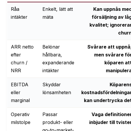
Råa
Enkelt, lätt att
Kan uppnås me
intäkter
mäta
försäljning av lå
kvalitet; ignorera
chur
ARR netto
Belönar
Svårare att uppnå
efter
hållbara,
men svårare fö
churn /
expanderande
köparen at
NRR
intäkter
manipuler
EBITDA
Skyddar
Köparen
eller
lönsamheten
kostnadsfördelninga
marginal
kan undertrycka de
Operativ
Passar
Vaga definitione
milstolpe
produkt- eller
inbjuder till tviste
go-to-market-