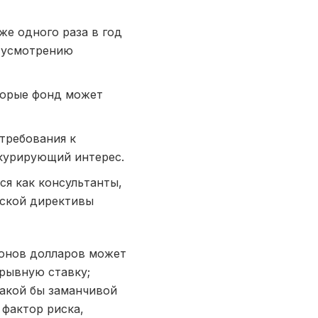
же одного раза в год
о усмотрению
оторые фонд может
требования к
нкурирующий интерес.
я как консультанты,
йской директивы
онов долларов может
орывную ставку;
какой бы заманчивой
 фактор риска,