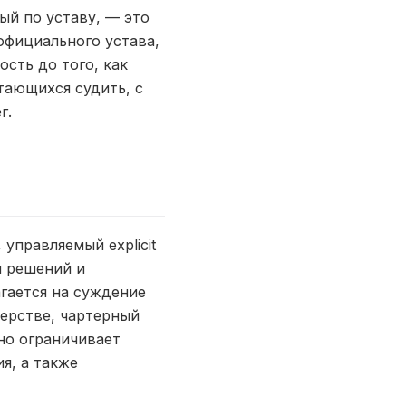
ый по уставу, — это
официального устава,
сть до того, как
тающихся судить, с
г.
правляемый explicit
я решений и
гается на суждение
нерстве, чартерный
но ограничивает
я, а также