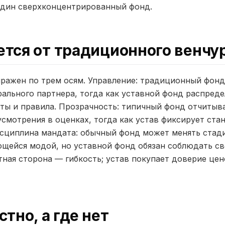
один сверхконцентрированный фонд.
ется от традиционного венчу
ыражен по трем осям. Управление: традиционный фон
рального партнера, тогда как уставной фонд распреде
ты и правила. Прозрачность: типичный фонд отчитыв
смотрения в оценках, тогда как устав фиксирует ста
сциплина мандата: обычный фонд может менять стади
ющейся модой, но уставной фонд обязан соблюдать 
тная сторона — гибкость; устав покупает доверие це
стно, а где нет