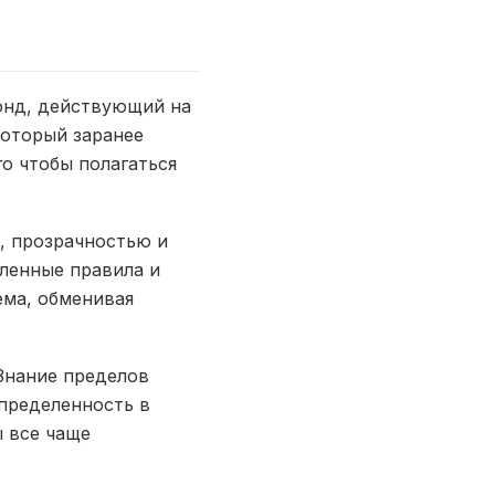
онд, действующий на
который заранее
го чтобы полагаться
, прозрачностью и
ленные правила и
ема, обменивая
Знание пределов
определенность в
 все чаще