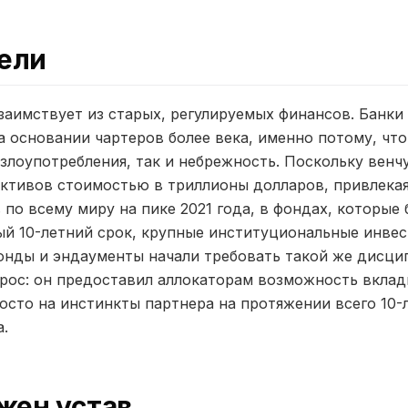
ели
заимствует из старых, регулируемых финансов. Банки
 основании чартеров более века, именно потому, чт
злоупотребления, так и небрежность. Поскольку венч
активов стоимостью в триллионы долларов, привлекая
по всему миру на пике 2021 года, в фондах, которые
ый 10-летний срок, крупные институциональные инве
онды и эндаументы начали требовать такой же дисци
рос: он предоставил аллокаторам возможность вклад
росто на инстинкты партнера на протяжении всего 10-
.
жен устав