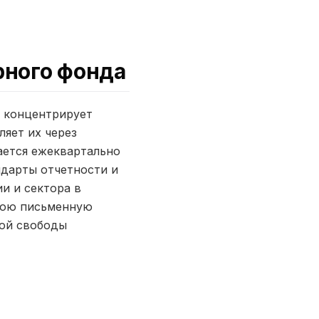
рного фонда
д концентрирует
ляет их через
ается ежеквартально
ндарты отчетности и
и и сектора в
свою письменную
ной свободы