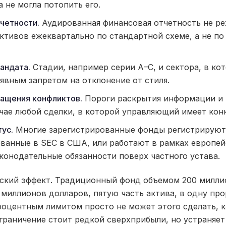
 не могла потопить его.
четности.
Аудированная финансовая отчетность не ре
активов ежеквартально по стандартной схеме, а не п
андата.
Стадии, например серии A–C, и сектора, в к
 явным запретом на отклонение от стиля.
ащения конфликтов.
Пороги раскрытия информации и 
чае любой сделки, в которой управляющий имеет ко
ус.
Многие зарегистрированные фонды регистрируютс
ованные в SEC в США, или работают в рамках европе
аконодательные обязанности поверх частного устава.
ский эффект. Традиционный фонд объемом 200 милли
миллионов долларов, пятую часть актива, в одну пр
роцентным лимитом просто не может этого сделать, 
ограничение стоит редкой сверхприбыли, но устраняет