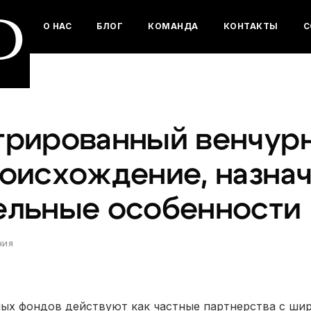
D
О НАС
БЛОГ
КОМАНДА
КОНТАКТЫ
С
трированный венчур
роисхождение, назнач
ельные особенности
ния
ых фондов действуют как частные партнерства с ши