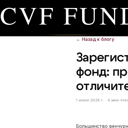
CVF FUN
←
Назад к блогу
Зарегис
фонд: п
отличит
1 июня 2026 г.
· 4 мин чте
Большинство венчурн