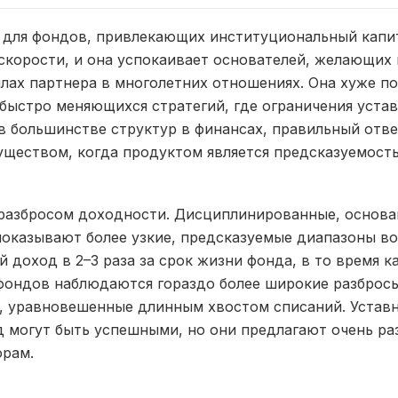
 для фондов, привлекающих институциональный капи
корости, и она успокаивает основателей, желающих 
лах партнера в многолетних отношениях. Она хуже п
быстро меняющихся стратегий, где ограничения уста
в большинстве структур в финансах, правильный отве
уществом, когда продуктом является предсказуемость
разбросом доходности. Дисциплинированные, основа
показывают более узкие, предсказуемые диапазоны во
 доход в 2–3 раза за срок жизни фонда, в то время ка
фондов наблюдаются гораздо более широкие разбросы:
, уравновешенные длинным хвостом списаний. Уставн
д могут быть успешными, но они предлагают очень ра
орам.