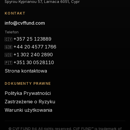
Spyrou Kyprianou 57, Larnaca 6051, Cypr
KONTAKT
info@cvffund.com
Telefon
+357 25 123889
🇨🇾
+44 20 4577 1766
🇬🇧
+1 302 240 2890
🇺🇸
+351 30 0528110
🇵🇹
Strona kontaktowa
DOKUMENTY PRAWNE
Polityka Prywatności
Zastrzeżenie o Ryzyku
Warunki użytkowania
© CVF FUND ltd. All rights reserved. CVF FUND™ is trademark of