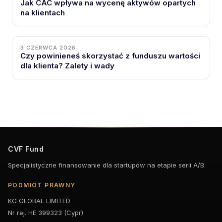
Jak CAC wpływa na wycenę aktywów opartych
na klientach
3 CZERWCA 2026
Czy powinieneś skorzystać z funduszu wartości
dla klienta? Zalety i wady
CVF Fund
Specjalistyczne finansowanie dla startupów na etapie serii A/B.
PODMIOT PRAWNY
KG GLOBAL LIMITED
Nr rej. HE 399323 (Cypr)