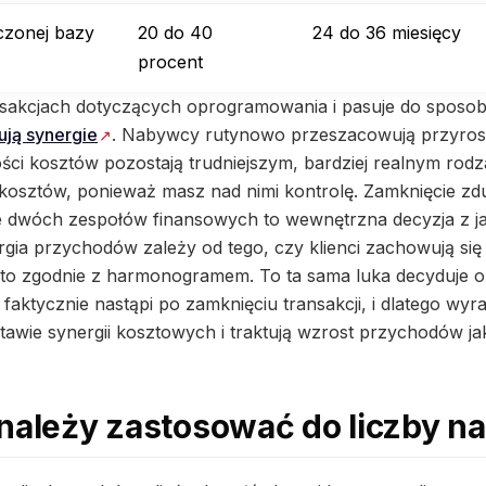
ączonej bazy
20 do 40
24 do 36 miesięcy
procent
nsakcjach dotyczących oprogramowania i pasuje do sposob
ują synergie
. Nabywcy rutynowo przeszacowują przyros
ci kosztów pozostają trudniejszym, bardziej realnym rod
e kosztów, ponieważ masz nad nimi kontrolę. Zamknięcie z
e dwóch zespołów finansowych to wewnętrzna decyzja z j
a przychodów zależy od tego, czy klienci zachowują się 
 to zgodnie z harmonogramem. To ta sama luka decyduje o
faktycznie nastąpi po zamknięciu transakcji, i dlatego wy
tawie synergii kosztowych i traktują wzrost przychodów ja
 należy zastosować do liczby 