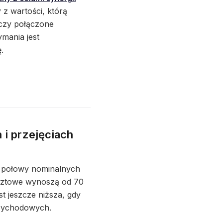
 z wartości, którą
, czy połączone
mania jest
.
h i przejęciach
niu połowy nominalnych
osztowe wynoszą od 70
t jeszcze niższa, gdy
rzychodowych.