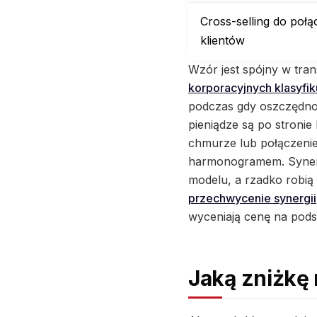
Cross-selling do poł
klientów
Wzór jest spójny w tra
korporacyjnych klasyfik
podczas gdy oszczędnoś
pieniądze są po stroni
chmurze lub połączeni
harmonogramem. Synergi
modelu, a rzadko robią
przechwycenie synergii
wyceniają cenę na pods
Jaką zniżkę