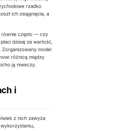
przychodowe rzadko
oszt ich osiągnięcia, a
a równie często — czy
łaci dzisiaj za wartość,
u. Zorganizowany model
tanowi różnicę między
cicho ją niweczy.
ch i
olwiek z nich zawyża
 wykorzystaniu,