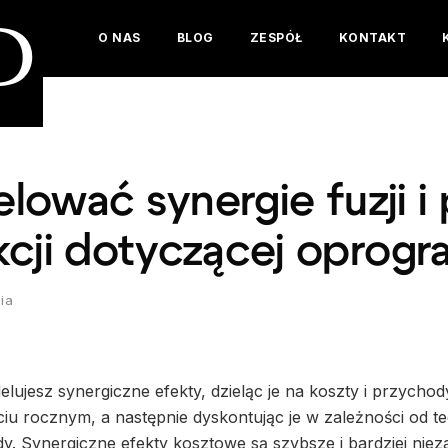
D
O NAS
BLOG
ZESPÓŁ
KONTAKT
ować synergie fuzji i 
kcji dotyczącej oprog
ia
lujesz synergiczne efekty, dzieląc je na koszty i przychod
iu rocznym, a następnie dyskontując je w zależności od teg
iedy. Synergiczne efekty kosztowe są szybsze i bardziej ni