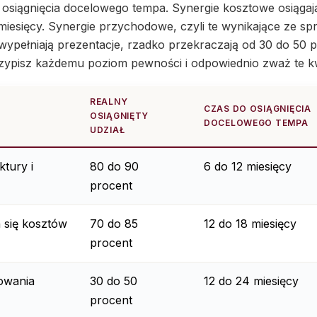
siągnięcia docelowego tempa. Synergie kosztowe osiągają
8 miesięcy. Synergie przychodowe, czyli te wynikające ze s
 wypełniają prezentacje, rzadko przekraczają od 30 do 50 
rzypisz każdemu poziom pewności i odpowiednio zważ te k
REALNY
CZAS DO OSIĄGNIĘCIA
OSIĄGNIĘTY
DOCELOWEGO TEMPA
UDZIAŁ
ktury i
80 do 90
6 do 12 miesięcy
procent
 się kosztów
70 do 85
12 do 18 miesięcy
procent
owania
30 do 50
12 do 24 miesięcy
procent