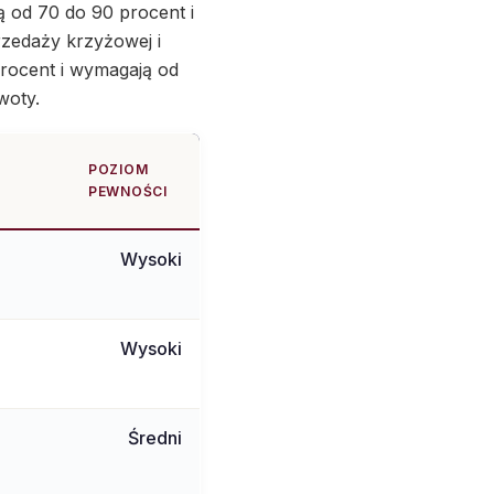
 od 70 do 90 procent i
przedaży krzyżowej i
procent i wymagają od
woty.
POZIOM
PEWNOŚCI
Wysoki
Wysoki
Średni