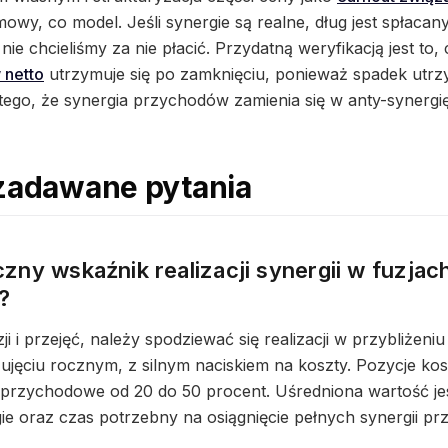
owy, co model. Jeśli synergie są realne, dług jest spłacany
ak nie chcieliśmy za nie płacić. Przydatną weryfikacją jest to
 netto
utrzymuje się po zamknięciu, ponieważ spadek utrzy
tego, że synergia przychodów zamienia się w anty-synergię
 zadawane pytania
yczny wskaźnik realizacji synergii w fuzjac
?
zji i przejęć, należy spodziewać się realizacji w przybliże
 ujęciu rocznym, z silnym naciskiem na koszty. Pozycje k
 przychodowe od 20 do 50 procent. Uśredniona wartość jes
gie oraz czas potrzebny na osiągnięcie pełnych synergii p