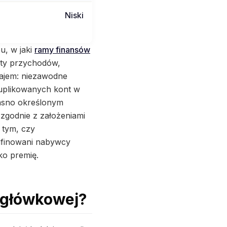
Niski
u, w jaki
ramy finansów
ty przychodów,
zajem: niezawodne
duplikowanych kont w
asno określonym
zgodnie z założeniami
 tym, czy
rafinowani nabywcy
ko premię.
nagłówkowej?