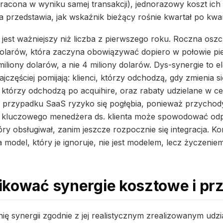
racona w wyniku samej transakcji), jednorazowy koszt ich 
 przedstawia, jak wskaźnik bieżący rośnie kwartał po kwar
) jest ważniejszy niż liczba z pierwszego roku. Roczna os
olarów, która zaczyna obowiązywać dopiero w połowie pi
iliony dolarów, a nie 4 miliony dolarów. Dys-synergie to e
ajczęściej pomijają: klienci, którzy odchodzą, gdy zmienia
 którzy odchodzą po acquihire, oraz rabaty udzielane w c
przypadku SaaS ryzyko się pogłębia, ponieważ przychody 
ata kluczowego menedżera ds. klienta może spowodować o
ry obsługiwał, zanim jeszcze rozpocznie się integracja. K
 model, który je ignoruje, nie jest modelem, lecz życzeniem
ikować synergie kosztowe i p
nię synergii zgodnie z jej realistycznym zrealizowanym udzi