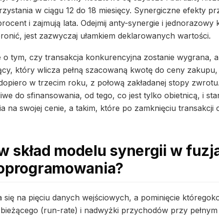
zystania w ciągu 12 do 18 miesięcy. Synergiczne efekty 
ocent i zajmują lata. Odejmij anty-synergie i jednorazowy k
bronić, jest zazwyczaj ułamkiem deklarowanych wartości.
je o tym, czy transakcja konkurencyjna zostanie wygrana, 
jący, który wlicza pełną szacowaną kwotę do ceny zakupu, p
 dopiero w trzecim roku, z połową zakładanej stopy zwrot
liwe do sfinansowania, od tego, co jest tylko obietnicą, i s
a na swojej cenie, a takim, które po zamknięciu transakcji 
 skład modelu synergii w fuzja
 oprogramowania?
 się na pięciu danych wejściowych, a pominięcie któregok
 bieżącego (run-rate) i nadwyżki przychodów przy pełnym