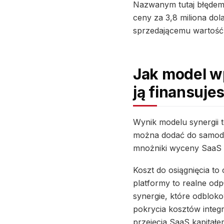
Nazwanym tutaj błędem j
ceny za 3,8 miliona do
sprzedającemu wartość, 
Jak model wp
ją finansuje
Wynik modelu synergii t
można dodać do samodzi
mnożniki wyceny SaaS
Koszt do osiągnięcia t
platformy to realne od
synergie, które odblok
pokrycia kosztów integ
przejęcia SaaS kapitałe