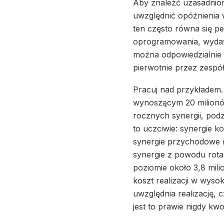
Aby znaleźć uzasadnion
uwzględnić opóźnienia w
ten często równa się p
oprogramowania, wydawa
można odpowiedzialnie s
pierwotnie przez zespó
Pracuj nad przykładem
wynoszącym 20 milionów
rocznych synergii, pod
to uczciwie: synergie k
synergie przychodowe n
synergie z powodu rotacj
poziomie około 3,8 mili
koszt realizacji w wyso
uwzględnia realizację, c
jest to prawie nigdy kwo