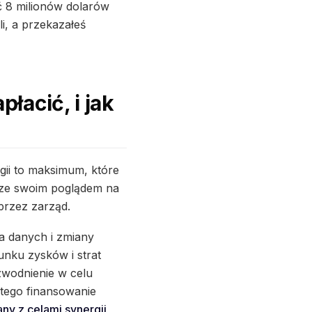
ać 8 milionów dolarów
i, a przekazałeś
łacić, i jak
rgii to maksimum, które
o ze swoim poglądem na
przez zarząd.
a danych i zmiany
unku zysków i strat
zwodnienie w celu
atego finansowanie
ny z celami synergii