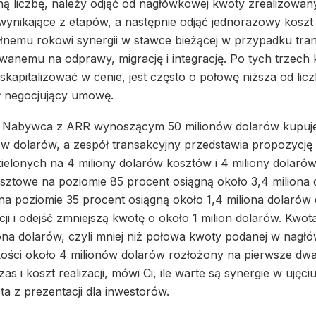
ą liczbę, należy odjąć od nagłówkowej kwoty zrealizowany 
ynikające z etapów, a następnie odjąć jednorazowy koszt j
ełnemu rokowi synergii w stawce bieżącej w przypadku tran
nemu na odprawy, migrację i integrację. Po tych trzech 
kapitalizować w cenie, jest często o połowę niższa od lic
ł negocjujący umowę.
. Nabywca z ARR wynoszącym 50 milionów dolarów kupuje
 dolarów, a zespół transakcyjny przedstawia propozycję
zielonych na 4 miliony dolarów kosztów i 4 miliony dolar
osztowe na poziomie 85 procent osiągną około 3,4 miliona 
a poziomie 35 procent osiągną około 1,4 miliona dolarów d
i i odejść zmniejszą kwotę o około 1 milion dolarów. Kwota 
ona dolarów, czyli mniej niż połowa kwoty podanej w nagłó
kości około 4 milionów dolarów rozłożony na pierwsze dwa 
zas i koszt realizacji, mówi Ci, ile warte są synergie w ujęc
ta z prezentacji dla inwestorów.