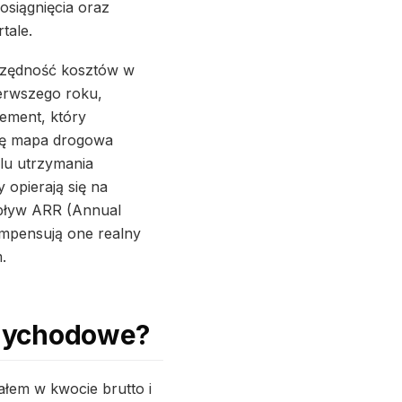
osiągnięcia oraz
tale.
zczędność kosztów w
erwszego roku,
lement, który
 się mapa drogowa
elu utrzymania
opierają się na
dpływ ARR (Annual
ompensują one realny
.
rzychodowe?
ałem w kwocie brutto i