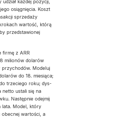
udział każdej pozycji,
ego osiągnięcia. Koszt
sakcji sprzedaży
krokach wartość, którą
zby przedstawionej
 firmę z ARR
 8 milionów dolarów
ów przychodów. Modeluj
dolarów do 18. miesiąca;
o trzeciego roku; dys-
netto ustali się na
wku. Następnie odejmij
lata. Model, który
iu obecnej wartości, a