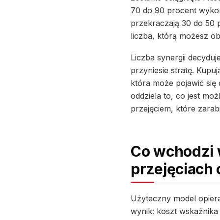
70 do 90 procent wykor
przekraczają 30 do 50 pr
liczba, którą możesz o
Liczba synergii decydu
przyniesie stratę. Kupu
która może pojawić się
oddziela to, co jest moż
przejęciem, które zarabi
Co wchodzi w
przejęciach
Użyteczny model opiera
wynik: koszt wskaźnika