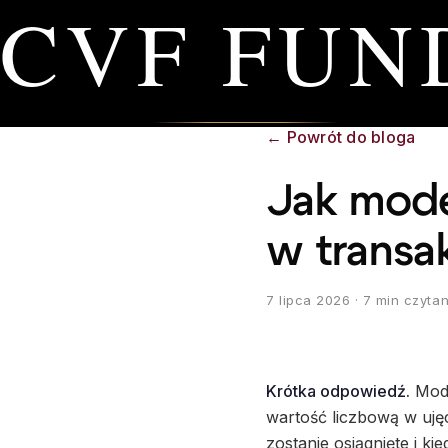
CVF FUN
←
Powrót do bloga
Jak model
w transa
7 lipca 2026
· 7 min czytan
Krótka odpowiedź.
Mode
wartość liczbową w ujęc
zostanie osiągnięte i k