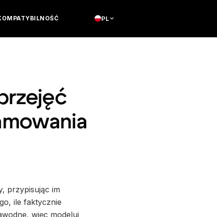
KOMPATYBILNOŚĆ
PL
przejęć
ramowania
y, przypisując im
o, ile faktycznie
ezawodne, więc modeluj