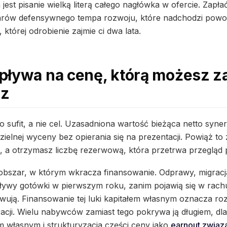
est pisanie wielką literą całego nagłówka w ofercie. Zapł
larów defensywnego tempa rozwoju, które nadchodzi powol
której odrobienie zajmie ci dwa lata.
ływa na cenę, którą możesz zap
sz
o sufit, a nie cel. Uzasadniona wartość bieżąca netto syne
elnej wyceny bez opierania się na prezentacji. Powiąż t
, a otrzymasz liczbę rezerwową, która przetrwa przegląd 
o obszar, w którym wkracza finansowanie. Odprawy, migracj
pływy gotówki w pierwszym roku, zanim pojawią się w rach
owują. Finansowanie tej luki kapitałem własnym oznacza ro
racji. Wielu nabywców zamiast tego pokrywa ją długiem, dl
m własnym i strukturyzacja części ceny jako
earnout związa