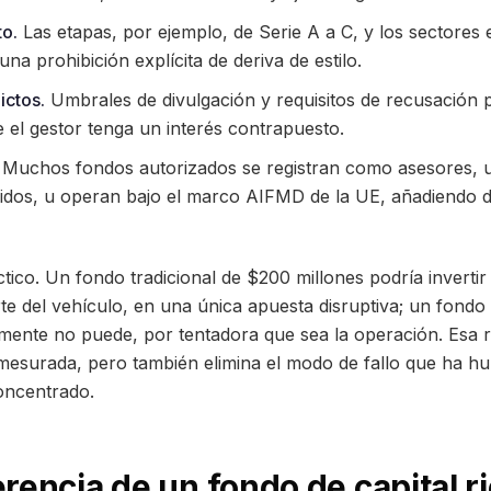
o.
Las etapas, por ejemplo, de Serie A a C, y los sectores 
na prohibición explícita de deriva de estilo.
ictos.
Umbrales de divulgación y requisitos de recusación 
 el gestor tenga un interés contrapuesto.
Muchos fondos autorizados se registran como asesores, un
dos, u operan bajo el marco AIFMD de la UE, añadiendo de
ctico. Un fondo tradicional de $200 millones podría inverti
rte del vehículo, en una única apuesta disruptiva; un fond
emente no puede, por tentadora que sea la operación. Esa re
smesurada, pero también elimina el modo de fallo que ha h
oncentrado.
rencia de un fondo de capital r