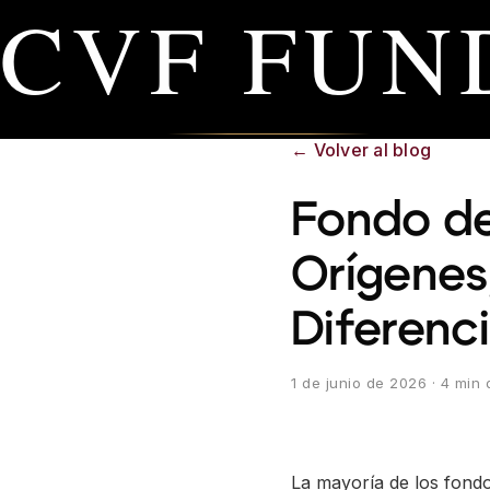
CVF FUN
AC
←
Volver al blog
Fondo de
Orígenes
Diferenc
1 de junio de 2026
· 4 min 
La mayoría de los fondo