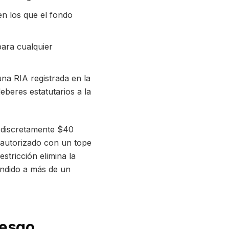
en los que el fondo
para cualquier
a RIA registrada en la
beres estatutarios a la
r discretamente $40
o autorizado con un tope
stricción elimina la
undido a más de un
iesgo