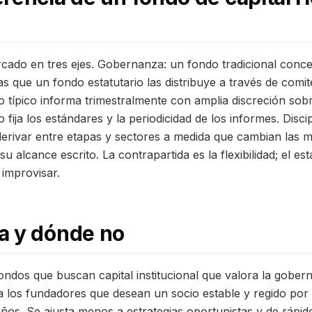
cado en tres ejes. Gobernanza: un fondo tradicional conce
as que un fondo estatutario las distribuye a través de comité
 típico informa trimestralmente con amplia discreción sobr
 fija los estándares y la periodicidad de los informes. Disc
derivar entre etapas y sectores a medida que cambian las 
 su alcance escrito. La contrapartida es la flexibilidad; el 
 improvisar.
a y dónde no
ondos que buscan capital institucional que valora la gober
a a los fundadores que desean un socio estable y regido por
años. Se ajusta menos a estrategias oportunistas y de rápi