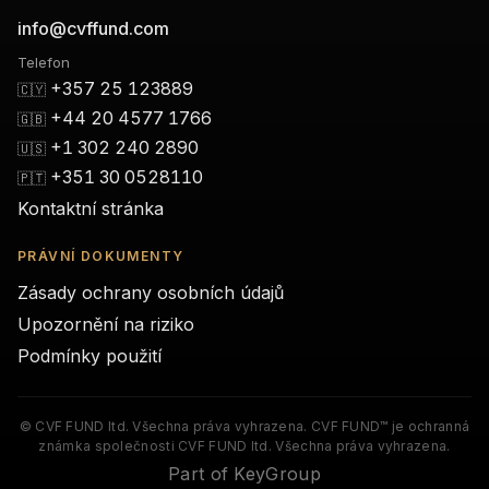
info@cvffund.com
Telefon
+357 25 123889
🇨🇾
+44 20 4577 1766
🇬🇧
+1 302 240 2890
🇺🇸
+351 30 0528110
🇵🇹
Kontaktní stránka
PRÁVNÍ DOKUMENTY
Zásady ochrany osobních údajů
Upozornění na riziko
Podmínky použití
© CVF FUND ltd. Všechna práva vyhrazena. CVF FUND™ je ochranná
známka společnosti CVF FUND ltd. Všechna práva vyhrazena.
Part of KeyGroup