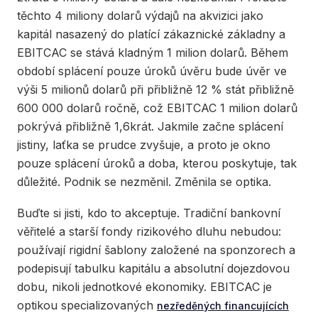
těchto 4 miliony dolarů výdajů na akvizici jako
kapitál nasazený do platící zákaznické základny a
EBITCAC se stává kladným 1 milion dolarů. Během
období splácení pouze úroků úvěru bude úvěr ve
výši 5 milionů dolarů při přibližně 12 % stát přibližně
600 000 dolarů ročně, což EBITCAC 1 milion dolarů
pokrývá přibližně 1,6krát. Jakmile začne splácení
jistiny, laťka se prudce zvyšuje, a proto je okno
pouze splácení úroků a doba, kterou poskytuje, tak
důležité. Podnik se nezměnil. Změnila se optika.
Buďte si jisti, kdo to akceptuje. Tradiční bankovní
věřitelé a starší fondy rizikového dluhu nebudou:
používají rigidní šablony založené na sponzorech a
podepisují tabulku kapitálu a absolutní dojezdovou
dobu, nikoli jednotkové ekonomiky. EBITCAC je
optikou specializovaných
nezředěných financujících