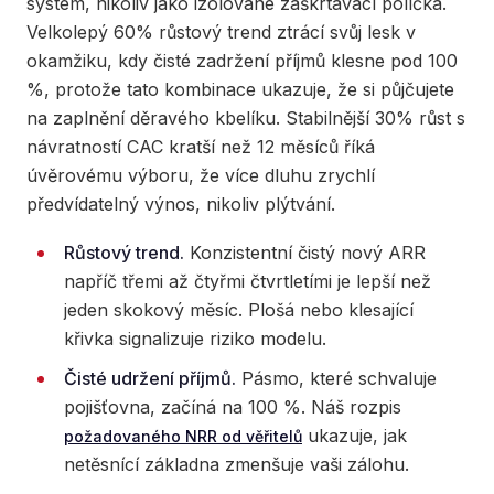
systém, nikoliv jako izolované zaškrtávací políčka.
Velkolepý 60% růstový trend ztrácí svůj lesk v
okamžiku, kdy čisté zadržení příjmů klesne pod 100
%, protože tato kombinace ukazuje, že si půjčujete
na zaplnění děravého kbelíku. Stabilnější 30% růst s
návratností CAC kratší než 12 měsíců říká
úvěrovému výboru, že více dluhu zrychlí
předvídatelný výnos, nikoliv plýtvání.
Růstový trend.
Konzistentní čistý nový ARR
napříč třemi až čtyřmi čtvrtletími je lepší než
jeden skokový měsíc. Plošá nebo klesající
křivka signalizuje riziko modelu.
Čisté udržení příjmů.
Pásmo, které schvaluje
pojišťovna, začíná na 100 %. Náš rozpis
ukazuje, jak
požadovaného NRR od věřitelů
netěsnící základna zmenšuje vaši zálohu.