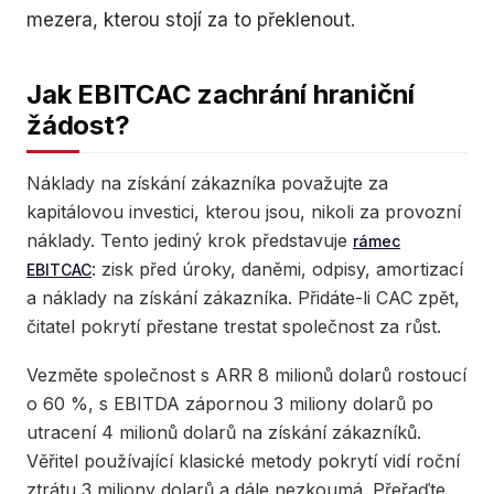
mezera, kterou stojí za to překlenout.
Jak EBITCAC zachrání hraniční
žádost?
Náklady na získání zákazníka považujte za
kapitálovou investici, kterou jsou, nikoli za provozní
náklady. Tento jediný krok představuje
rámec
: zisk před úroky, daněmi, odpisy, amortizací
EBITCAC
a náklady na získání zákazníka. Přidáte-li CAC zpět,
čitatel pokrytí přestane trestat společnost za růst.
Vezměte společnost s ARR 8 milionů dolarů rostoucí
o 60 %, s EBITDA zápornou 3 miliony dolarů po
utracení 4 milionů dolarů na získání zákazníků.
Věřitel používající klasické metody pokrytí vidí roční
ztrátu 3 miliony dolarů a dále nezkoumá. Přeřaďte