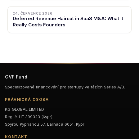
24. ČERVENCE 2026
Deferred Revenue Haircut in SaaS M&A: What It
Really Costs Founders
CVF Fund
Specializované financování pro startupy ve fázích Series A/B.
PRÁVNICKÁ OSOBA
KG GLOBAL LIMITED
Reg. č. HE 399323 (Kypr)
Spyrou Kyprianou 57, Larnaca 6051, Kypr
KONTAKT