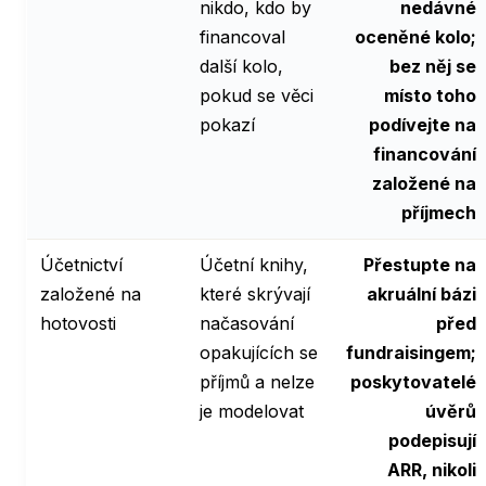
nikdo, kdo by
nedávné
financoval
oceněné kolo;
další kolo,
bez něj se
pokud se věci
místo toho
pokazí
podívejte na
financování
založené na
příjmech
Účetnictví
Účetní knihy,
Přestupte na
založené na
které skrývají
akruální bázi
hotovosti
načasování
před
opakujících se
fundraisingem;
příjmů a nelze
poskytovatelé
je modelovat
úvěrů
podepisují
ARR, nikoli