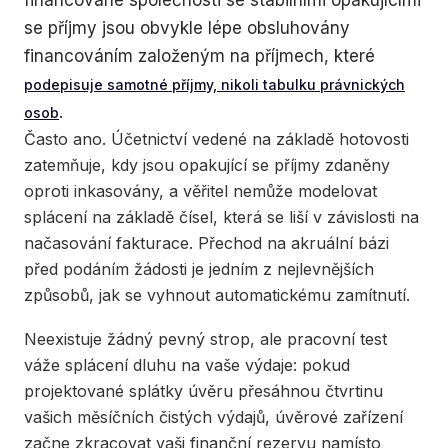
financované společnosti se stabilními opakujícími
se příjmy jsou obvykle lépe obsluhovány
financováním založeným na příjmech, které
podepisuje samotné příjmy, nikoli tabulku právnických
.
osob
Často ano. Účetnictví vedené na základě hotovosti
zatemňuje, kdy jsou opakující se příjmy zdaněny
oproti inkasovány, a věřitel nemůže modelovat
splácení na základě čísel, která se liší v závislosti na
načasování fakturace. Přechod na akruální bázi
před podáním žádosti je jedním z nejlevnějších
způsobů, jak se vyhnout automatickému zamítnutí.
Neexistuje žádný pevný strop, ale pracovní test
váže splácení dluhu na vaše výdaje: pokud
projektované splátky úvěru přesáhnou čtvrtinu
vašich měsíčních čistých výdajů, úvěrové zařízení
začne zkracovat vaši finanční rezervu namísto