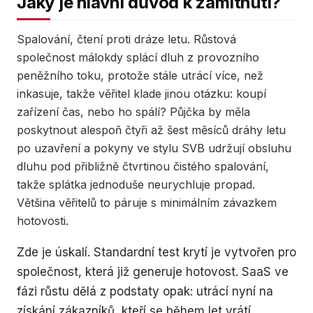
Jaký je hlavní důvod k zamítnutí?
Spalování, čtení proti dráze letu. Růstová
společnost málokdy splácí dluh z provozního
peněžního toku, protože stále utrácí více, než
inkasuje, takže věřitel klade jinou otázku: koupí
zařízení čas, nebo ho spálí? Půjčka by měla
poskytnout alespoň čtyři až šest měsíců dráhy letu
po uzavření a pokyny ve stylu SVB udržují obsluhu
dluhu pod přibližně čtvrtinou čistého spalování,
takže splátka jednoduše neurychluje propad.
Většina věřitelů to páruje s minimálním závazkem
hotovosti.
Zde je úskalí. Standardní test krytí je vytvořen pro
společnost, která již generuje hotovost. SaaS ve
fázi růstu dělá z podstaty opak: utrácí nyní na
získání zákazníků, kteří se během let vrátí.