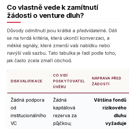
Co vlastně vede k zamítnutí
žádosti o venture dluh?
Důvody odmítnutí jsou krátké a předvídatelné. Dělí
se na tvrdá kritéria, která ukončí konverzaci, a
měkké signály, které zmenší vaši nabídku nebo
navýší vaši sazbu. Tato tabulka je řadí podle toho,
jak často zcela zmaří obchod.
CO VIDÍ
NÁPRAVA PŘED
DISKVALIFIKACE
POSKYTOVATEL
ŽÁDOSTÍ
ÚVĚRU
Žádná podpora
Žádná
Většina fondů
od
kapitálová
rizikového
institucionálního
rezerva za
dluhu
VC
půjčkou;
vyžaduje