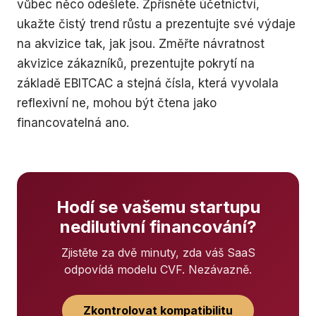
vůbec něco odešlete. Zpřísněte účetnictví,
ukažte čistý trend růstu a prezentujte své výdaje
na akvizice tak, jak jsou. Změřte návratnost
akvizice zákazníků, prezentujte pokrytí na
základě EBITCAC a stejná čísla, která vyvolala
reflexivní ne, mohou být čtena jako
financovatelná ano.
Hodí se vašemu startupu
nedilutivní financování?
Zjistěte za dvě minuty, zda váš SaaS
odpovídá modelu CVF. Nezávazně.
Zkontrolovat kompatibilitu