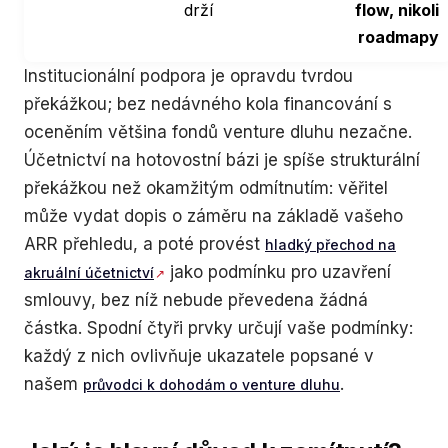
drží
flow, nikoli
roadmapy
Institucionální podpora je opravdu tvrdou
překážkou; bez nedávného kola financování s
oceněním většina fondů venture dluhu nezačne.
Účetnictví na hotovostní bázi je spíše strukturální
překážkou než okamžitým odmítnutím: věřitel
může vydat dopis o záměru na základě vašeho
ARR přehledu, a poté provést
hladký přechod na
jako podmínku pro uzavření
akruální účetnictví
smlouvy, bez níž nebude převedena žádná
částka. Spodní čtyři prvky určují vaše podmínky:
každý z nich ovlivňuje ukazatele popsané v
našem
.
průvodci k dohodám o venture dluhu