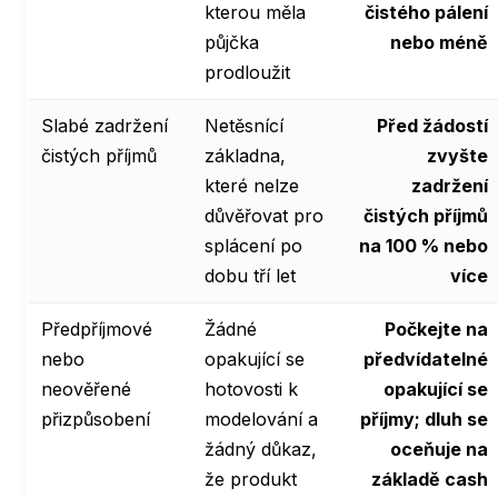
kterou měla
čistého pálení
půjčka
nebo méně
prodloužit
Slabé zadržení
Netěsnící
Před žádostí
čistých příjmů
základna,
zvyšte
které nelze
zadržení
důvěřovat pro
čistých příjmů
splácení po
na 100 % nebo
dobu tří let
více
Předpříjmové
Žádné
Počkejte na
nebo
opakující se
předvídatelné
neověřené
hotovosti k
opakující se
přizpůsobení
modelování a
příjmy; dluh se
žádný důkaz,
oceňuje na
že produkt
základě cash