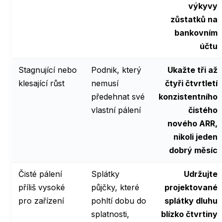
výkyvy
zůstatků na
bankovním
účtu
Stagnující nebo
Podnik, který
Ukažte tři až
klesající růst
nemusí
čtyři čtvrtletí
předehnat své
konzistentního
vlastní pálení
čistého
nového ARR,
nikoli jeden
dobrý měsíc
Čisté pálení
Splátky
Udržujte
příliš vysoké
půjčky, které
projektované
pro zařízení
pohltí dobu do
splátky dluhu
splatnosti,
blízko čtvrtiny