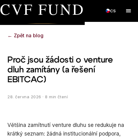
CVF FUND
CS
←
Zpět na blog
Proč jsou žádosti o venture
dluh zamítány (a řešení
EBITCAC)
28. června 2026
· 8 min čtení
Většina zamítnutí venture dluhu se redukuje na
krátký seznam: žádná institucionální podpora,