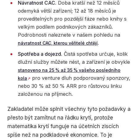
Návratnost CAC.
Doba kratší než 12 měsíců
odemyká větší zařízení; 12 až 18 měsíců je
proveditelných pro pozdější fáze nebo knihy s
velkým podílem podnikových zákazníků.
Podrobnosti naleznete v našem pohledu na
.
návratnost CAC, kterou věřitelé chtějí
Spotřeba a dojezd.
Čistá spotřeba určuje, kolik
dlužní služby můžete nést, a zařízení je obvykle
stanoveno na 25 % až 35 % vašeho posledního
pro venture dluh podporovaný sponzory,
kola
nebo 30 % až 50 % ARR pro růstovou linku
založenou na příjmech.
Zakladatel může splnit všechny tyto požadavky a
přesto být zamítnut na řádku krytí, protože
matematika krytí funguje na účetních ziscích
spíše než na podkladové ekonomice. To je