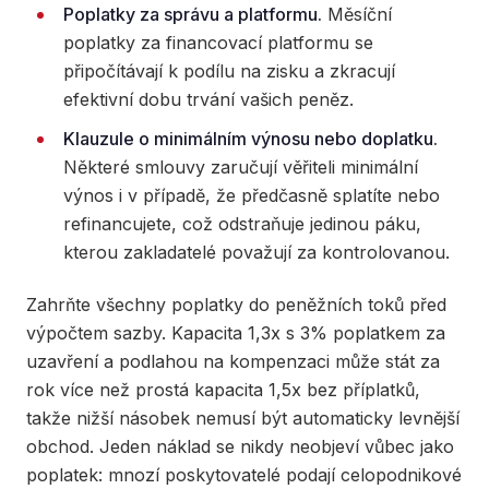
Poplatky za správu a platformu.
Měsíční
poplatky za financovací platformu se
připočítávají k podílu na zisku a zkracují
efektivní dobu trvání vašich peněz.
Klauzule o minimálním výnosu nebo doplatku.
Některé smlouvy zaručují věřiteli minimální
výnos i v případě, že předčasně splatíte nebo
refinancujete, což odstraňuje jedinou páku,
kterou zakladatelé považují za kontrolovanou.
Zahrňte všechny poplatky do peněžních toků před
výpočtem sazby. Kapacita 1,3x s 3% poplatkem za
uzavření a podlahou na kompenzaci může stát za
rok více než prostá kapacita 1,5x bez příplatků,
takže nižší násobek nemusí být automaticky levnější
obchod. Jeden náklad se nikdy neobjeví vůbec jako
poplatek: mnozí poskytovatelé podají celopodnikové