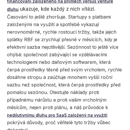
financování založeného na příjmech versus venture
ukazuje, kde každý z nich vítězí.
dluhu
Časování to ještě zhoršuje. Startupy s platbami
založenými na využití a spotřebě vykazují
nerovnoměrné, rychle rostoucí tržby, takže jejich
splátky RBF se zrychlují přesně v měsících, kdy je
efektivní sazba nejcitlivější. Sezónnost to ještě více
ohýbá: společnost zabývající se vzdělávacími
technologiemi nebo daňovým softwarem, která
čerpá prostředky těsně před svým vrcholem, rychle
dosáhne stropu a zaúčtuje mnohem vyšší roční
sazbu než společnost, která čerpá prostředky před
pomalou sezónou. Otestujte náklady proti
případnému nárůstu a proti vašim vrcholným
měsícům, nejen proti plánu, a náš průvodce k
nedilutivnímu dluhu pro SaaS založený na využití
pokrývá důvody, proč věřitelé tyto tržby vůbec