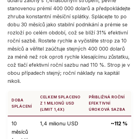
dolarů zálohy s 1,4násobným stropem, pevně
stanovenou prémií 400 000 dolarů a předpokládejte
zhruba konstantní měsíční splátky. Splácejte to po
dobu 30 měsíců jako stabilní podnikání a prémie se
rozloží po celém období, což se blíží 31% efektivní
roční sazbě. Rostete rychle a vyčistěte strop za 10
měsíců a věřitel zaúčtuje stejných 400 000 dolarů
za méně než rok oproti rychle klesajícímu zůstatku,
což tlačí efektivní roční sazbu nad 110 %. Strop je v
obou případech stejný; roční náklady na kapitál
nikoli.
CELKEM SPLACENO
PŘIBLIŽNÁ ROČNÍ
DOBA
Z 1 MILIONŮ USD
EFEKTIVNÍ
SPLÁCENÍ
(LIMIT 1,4X)
ÚROKOVÁ SAZBA
10
1,4 milionu USD
~112 %
měsíců