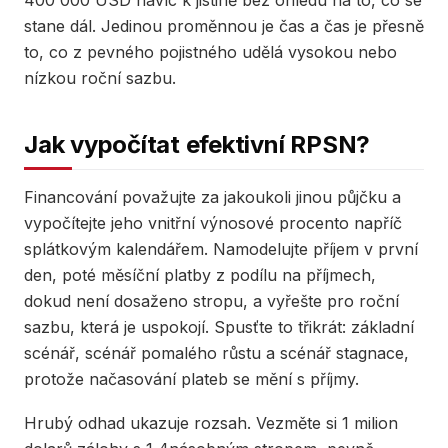
400 000 USD navíc k jistině bez ohledu na to, co se
stane dál. Jedinou proměnnou je čas a čas je přesně
to, co z pevného pojistného udělá vysokou nebo
nízkou roční sazbu.
Jak vypočítat efektivní RPSN?
Financování považujte za jakoukoli jinou půjčku a
vypočítejte jeho vnitřní výnosové procento napříč
splátkovým kalendářem. Namodelujte příjem v první
den, poté měsíční platby z podílu na příjmech,
dokud není dosaženo stropu, a vyřešte pro roční
sazbu, která je uspokojí. Spusťte to třikrát: základní
scénář, scénář pomalého růstu a scénář stagnace,
protože načasování plateb se mění s příjmy.
Hrubý odhad ukazuje rozsah. Vezměte si 1 milion