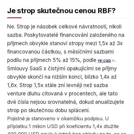
Je strop skutečnou cenou RBF?
Ne. Strop je násobek celkové návratnosti, nikoli
sazba. Poskytovatelé financování založeného na
příjmech obvykle stanoví stropy mezi 1,5x až 3x
financovanou částkou, s měsíčními sazbami
podílu na příjmech 5% až 15%, podle
.
re:cap
Smlouvy SaaS s čistými opakujícími se příjmy
obvykle skončí na nižším konci, blízko 1,4x až
1,6x. Strop 1,5x stále zní levněji než sazba
venture dluhu citovaná v procentech, ale tato
dvě čísla nejsou srovnatelná, dokud anualizujete
strop po skutečnou dobu splácení.
Pojistné je stanoveno v okamžiku podpisu. U
příplatku 1 milion USD při koeficientu 1,4x dlužíte