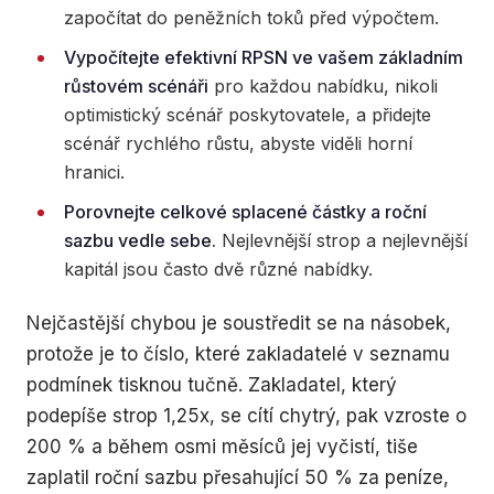
započítat do peněžních toků před výpočtem.
Vypočítejte efektivní RPSN ve vašem základním
růstovém scénáři
pro každou nabídku, nikoli
optimistický scénář poskytovatele, a přidejte
scénář rychlého růstu, abyste viděli horní
hranici.
Porovnejte celkové splacené částky a roční
sazbu vedle sebe.
Nejlevnější strop a nejlevnější
kapitál jsou často dvě různé nabídky.
Nejčastější chybou je soustředit se na násobek,
protože je to číslo, které zakladatelé v seznamu
podmínek tisknou tučně. Zakladatel, který
podepíše strop 1,25x, se cítí chytrý, pak vzroste o
200 % a během osmi měsíců jej vyčistí, tiše
zaplatil roční sazbu přesahující 50 % za peníze,