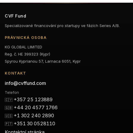
CVF Fund
Specializované financování pro startupy ve fázích Series A/B.
PRÁVNICKÁ OSOBA
KG GLOBAL LIMITED
Reg. č. HE 399323 (Kypr)
Spyrou Kyprianou 57, Larnaca 6051, Kypr
KONTAKT
info@cvffund.com
Telefon
+357 25 123889
🇨🇾
+44 20 4577 1766
🇬🇧
+1 302 240 2890
🇺🇸
+351 30 0528110
🇵🇹
Kontaktní stránka