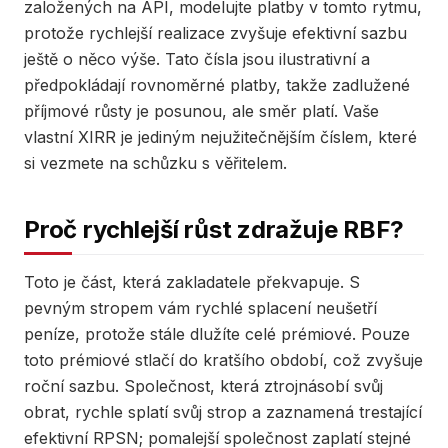
založených na API, modelujte platby v tomto rytmu,
protože rychlejší realizace zvyšuje efektivní sazbu
ještě o něco výše. Tato čísla jsou ilustrativní a
předpokládají rovnoměrné platby, takže zadlužené
příjmové růsty je posunou, ale směr platí. Vaše
vlastní XIRR je jediným nejužitečnějším číslem, které
si vezmete na schůzku s věřitelem.
Proč rychlejší růst zdražuje RBF?
Toto je část, která zakladatele překvapuje. S
pevným stropem vám rychlé splacení neušetří
peníze, protože stále dlužíte celé prémiové. Pouze
toto prémiové stlačí do kratšího období, což zvyšuje
roční sazbu. Společnost, která ztrojnásobí svůj
obrat, rychle splatí svůj strop a zaznamená trestající
efektivní RPSN; pomalejší společnost zaplatí stejné