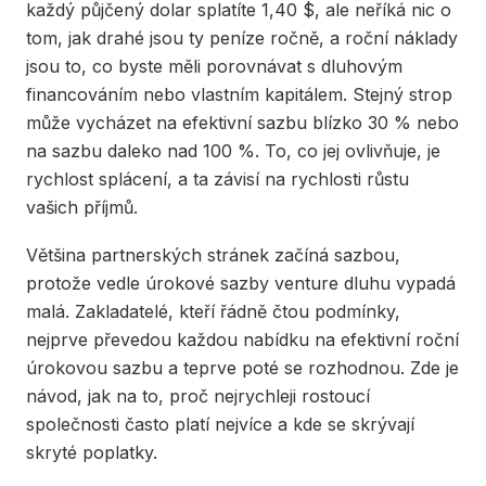
každý půjčený dolar splatíte 1,40 $, ale neříká nic o
tom, jak drahé jsou ty peníze ročně, a roční náklady
jsou to, co byste měli porovnávat s dluhovým
financováním nebo vlastním kapitálem. Stejný strop
může vycházet na efektivní sazbu blízko 30 % nebo
na sazbu daleko nad 100 %. To, co jej ovlivňuje, je
rychlost splácení, a ta závisí na rychlosti růstu
vašich příjmů.
Většina partnerských stránek začíná sazbou,
protože vedle úrokové sazby venture dluhu vypadá
malá. Zakladatelé, kteří řádně čtou podmínky,
nejprve převedou každou nabídku na efektivní roční
úrokovou sazbu a teprve poté se rozhodnou. Zde je
návod, jak na to, proč nejrychleji rostoucí
společnosti často platí nejvíce a kde se skrývají
skryté poplatky.