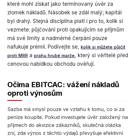
které mohl získat jako termínovaný úvěr za
zlomek nákladů. Násobek se zdál malý; kapitál
byl drahý. Stejná disciplína platí i pro to, kolik si
vezmete: půjčování proti opakujícím se příjmům
má své limity a nadměrné čerpání pouze
nafukuje prémii. Podívejte se,
kolik si můžete půjčit
a
, který si věřitelé před
proti MRR
prahu hrubé marže
cenovou nabídkou obchodu ověřují.
Očima EBITCAC: vážení nákladů
oproti výnosům
Sazba má smysl pouze ve vztahu k tomu, co si za
peníze koupíte. Pokud investujete úvěr založený na
příjmech do akvizice zákazníků, skutečná otázka
zní, zda výnos z těchto výdajů převyšuje efektivní