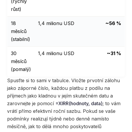
(rychlý
růst)
18
1,4 milionu USD
~56 %
měsíců
(stabilní)
30
1,4 milionu USD
~31 %
měsíců
(pomalý)
Spusťte si to sami v tabulce. Vložte prvotní zálohu
jako záporné číslo, každou platbu z podílu na
příjmech jako kladnou v jejím skutečném datu a
zarovnejte je pomocí
=XIRR(hodnoty, data)
; to vám
vrátí přímo efektivní roční sazbu. Pokud se vaše
podmínky realizují týdně nebo denně namísto
měsíčně, jak to dělá mnoho poskytovatelů