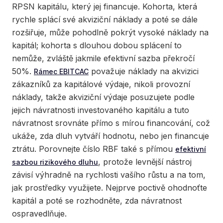
RPSN kapitálu, který jej financuje. Kohorta, která
rychle splácí své akviziční náklady a poté se dále
rozšiřuje, může pohodlně pokrýt vysoké náklady na
kapitál; kohorta s dlouhou dobou splácení to
nemůže, zvláště jakmile efektivní sazba překročí
50%.
považuje náklady na akvizici
Rámec EBITCAC
zákazníků za kapitálové výdaje, nikoli provozní
náklady, takže akviziční výdaje posuzujete podle
jejich návratnosti investovaného kapitálu a tuto
návratnost srovnáte přímo s mírou financování, což
ukáže, zda dluh vytváří hodnotu, nebo jen financuje
ztrátu. Porovnejte číslo RBF také s přímou
efektivní
, protože levnější nástroj
sazbou rizikového dluhu
závisí výhradně na rychlosti vašího růstu a na tom,
jak prostředky využijete. Nejprve poctivě ohodnoťte
kapitál a poté se rozhodněte, zda návratnost
ospravedlňuje.