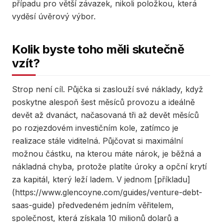
případu pro větší závazek, nikoli položkou, která
vyděsí úvěrový výbor.
Kolik byste toho měli skutečně
vzít?
Strop není cíl. Půjčka si zaslouží své náklady, když
poskytne alespoň šest měsíců provozu a ideálně
devět až dvanáct, načasovaná tři až devět měsíců
po rozjezdovém investičním kole, zatímco je
realizace stále viditelná. Půjčovat si maximální
možnou částku, na kterou máte nárok, je běžná a
nákladná chyba, protože platíte úroky a opční krytí
za kapitál, který leží ladem. V jednom [příkladu]
(https://www.glencoyne.com/guides/venture-debt-
saas-guide) předvedeném jedním věřitelem,
společnost, která získala 10 milionů dolarů a