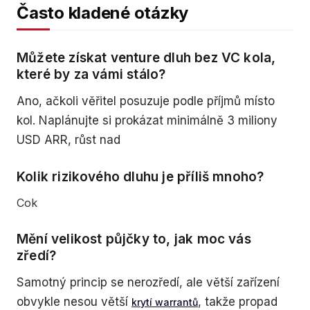
Často kladené otázky
Můžete získat venture dluh bez VC kola,
které by za vámi stálo?
Ano, ačkoli věřitel posuzuje podle příjmů místo
kol. Naplánujte si prokázat minimálně 3 miliony
USD ARR, růst nad
Kolik rizikového dluhu je příliš mnoho?
Cok
Mění velikost půjčky to, jak moc vás
zředí?
Samotný princip se nerozředí, ale větší zařízení
obvykle nesou větší
, takže propad
krytí warrantů