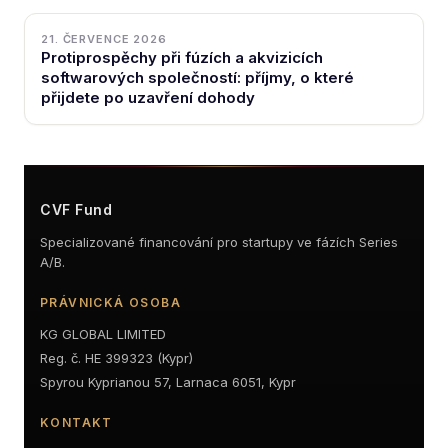
21. ČERVENCE 2026
Protiprospěchy při fúzích a akvizicích
softwarových společností: příjmy, o které
přijdete po uzavření dohody
CVF Fund
Specializované financování pro startupy ve fázích Series
A/B.
PRÁVNICKÁ OSOBA
KG GLOBAL LIMITED
Reg. č. HE 399323 (Kypr)
Spyrou Kyprianou 57, Larnaca 6051, Kypr
KONTAKT