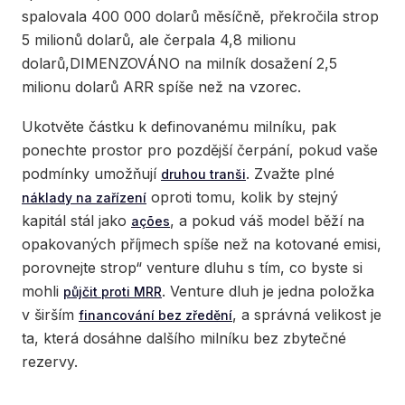
spalovala 400 000 dolarů měsíčně, překročila strop
5 milionů dolarů, ale čerpala 4,8 milionu
dolarů,DIMENZOVÁNO na milník dosažení 2,5
milionu dolarů ARR spíše než na vzorec.
Ukotvěte částku k definovanému milníku, pak
ponechte prostor pro pozdější čerpání, pokud vaše
podmínky umožňují
. Zvažte plné
druhou tranši
oproti tomu, kolik by stejný
náklady na zařízení
kapitál stál jako
, a pokud váš model běží na
ações
opakovaných příjmech spíše než na kotované emisi,
porovnejte strop“ venture dluhu s tím, co byste si
mohli
. Venture dluh je jedna položka
půjčit proti MRR
v širším
, a správná velikost je
financování bez zředění
ta, která dosáhne dalšího milníku bez zbytečné
rezervy.