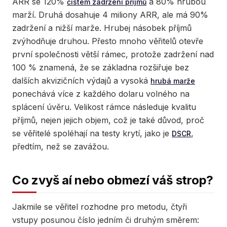
ARR se 120%
a 80% hrubou
čistém zadržení příjmů
marží. Druhá dosahuje 4 miliony ARR, ale má 90%
zadržení a nižší marže. Hrubej násobek příjmů
zvýhodňuje druhou. Přesto mnoho věřitelů otevře
první společnosti větší rámec, protože zadržení nad
100 % znamená, že se základna rozšiřuje bez
dalších akvizičních výdajů a vysoká
hrubá marže
ponechává více z každého dolaru volného na
splácení úvěru. Velikost rámce následuje kvalitu
příjmů, nejen jejich objem, což je také důvod, proč
se věřitelé spoléhají na testy krytí, jako je
,
DSCR
předtím, než se zavážou.
Co zvyš aí nebo obmezí váš strop?
Jakmile se věřitel rozhodne pro metodu, čtyři
vstupy posunou číslo jedním či druhým směrem: