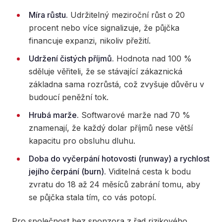
Míra růstu.
Udržitelný meziroční růst o 20
procent nebo více signalizuje, že půjčka
financuje expanzi, nikoliv přežití.
Udržení čistých příjmů.
Hodnota nad 100 %
sděluje věřiteli, že se stávající zákaznická
základna sama rozrůstá, což zvyšuje důvěru v
budoucí peněžní tok.
Hrubá marže.
Softwarové marže nad 70 %
znamenají, že každý dolar příjmů nese větší
kapacitu pro obsluhu dluhu.
Doba do vyčerpání hotovosti (runway) a rychlost
jejího čerpání (burn).
Viditelná cesta k bodu
zvratu do 18 až 24 měsíců zabrání tomu, aby
se půjčka stala tím, co vás potopí.
Pro společnost bez sponzora z řad rizikového