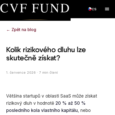
CVF FUND
CS
←
Zpět na blog
Kolik rizikového dluhu lze
skutečně získat?
1. července 2026
· 7 min čtení
Většina startupů v oblasti SaaS může získat
rizikový dluh v hodnotě
20 % až 50 %
posledního kola vlastního kapitálu
, nebo