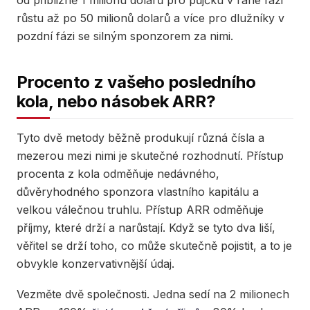
od přibližně 1 milionu dolarů pro půjčku v rané fázi
růstu až po 50 milionů dolarů a více pro dlužníky v
pozdní fázi se silným sponzorem za nimi.
Procento z vašeho posledního
kola, nebo násobek ARR?
Tyto dvě metody běžně produkují různá čísla a
mezerou mezi nimi je skutečné rozhodnutí. Přístup
procenta z kola odměňuje nedávného, ​​
důvěryhodného sponzora vlastního kapitálu a
velkou válečnou truhlu. Přístup ARR odměňuje
příjmy, které drží a narůstají. Když se tyto dva liší,
věřitel se drží toho, co může skutečně pojistit, a to je
obvykle konzervativnější údaj.
Vezměte dvě společnosti. Jedna sedí na 2 milionech