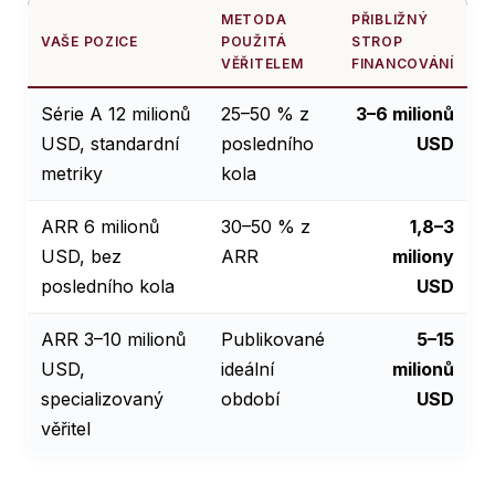
METODA
PŘIBLIŽNÝ
VAŠE POZICE
POUŽITÁ
STROP
VĚŘITELEM
FINANCOVÁNÍ
Série A 12 milionů
25–50 % z
3–6 milionů
USD, standardní
posledního
USD
metriky
kola
ARR 6 milionů
30–50 % z
1,8–3
USD, bez
ARR
miliony
posledního kola
USD
ARR 3–10 milionů
Publikované
5–15
USD,
ideální
milionů
specializovaný
období
USD
věřitel