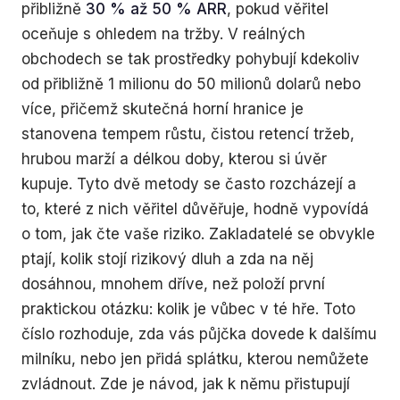
přibližně
30 % až 50 % ARR
, pokud věřitel
oceňuje s ohledem na tržby. V reálných
obchodech se tak prostředky pohybují kdekoliv
od přibližně 1 milionu do 50 milionů dolarů nebo
více, přičemž skutečná horní hranice je
stanovena tempem růstu, čistou retencí tržeb,
hrubou marží a délkou doby, kterou si úvěr
kupuje. Tyto dvě metody se často rozcházejí a
to, které z nich věřitel důvěřuje, hodně vypovídá
o tom, jak čte vaše riziko. Zakladatelé se obvykle
ptají, kolik stojí rizikový dluh a zda na něj
dosáhnou, mnohem dříve, než položí první
praktickou otázku: kolik je vůbec v té hře. Toto
číslo rozhoduje, zda vás půjčka dovede k dalšímu
milníku, nebo jen přidá splátku, kterou nemůžete
zvládnout. Zde je návod, jak k němu přistupují