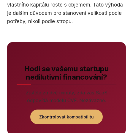
vlastního kapitálu roste s objemem. Tato výhoda
je dalším důvodem pro stanovení velikosti podle
potřeby, nikoli podle stropu.
Hodí se vašemu startupu
nedilutivní financování?
Zjistěte za dvě minuty, zda váš SaaS
odpovídá modelu CVF. Nezávazně.
Zkontrolovat kompatibilitu