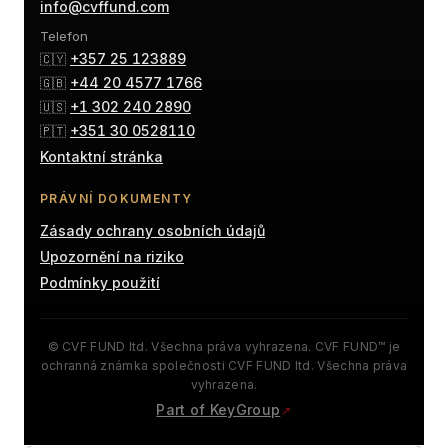
info@cvffund.com
Telefon
+357 25 123889
🇨🇾
+44 20 4577 1766
🇬🇧
+1 302 240 2890
🇺🇸
+351 30 0528110
🇵🇹
Kontaktní stránka
PRÁVNÍ DOKUMENTY
Zásady ochrany osobních údajů
Upozornění na riziko
Podmínky použití
© CVF FUND ltd. Všechna práva vyhrazena. CVF FUND™ je
ochranná známka společnosti CVF FUND ltd. Všechna práva
vyhrazena.
Part of KeyGroup