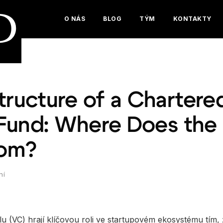
D
O NÁS
BLOG
TÝM
KONTAKTY
tructure of a Chartere
Fund: Where Does the
om?
ní
lu (VC) hrají klíčovou roli ve startupovém ekosystému tím, 