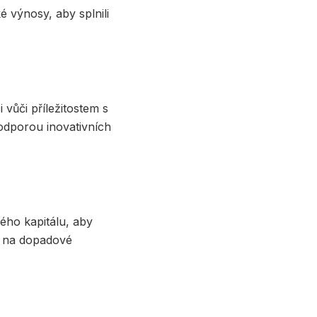
ké výnosy, aby splnili
)
 vůči příležitostem s
odporou inovativních
vého kapitálu, aby
m na dopadové