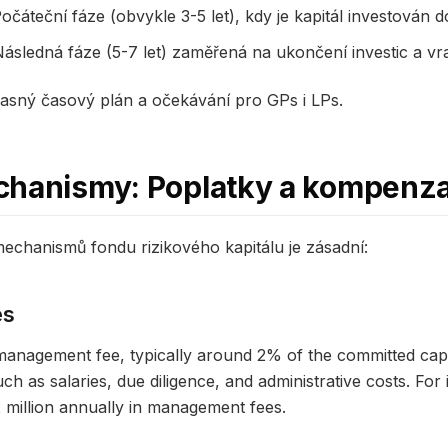
Počáteční fáze (obvykle 3-5 let), kdy je kapitál investován d
ásledná fáze (5-7 let) zaměřená na ukončení investic a vra
e jasný časový plán a očekávání pro GPs i LPs.
chanismy: Poplatky a kompenz
echanismů fondu rizikového kapitálu je zásadní:
es
anagement fee, typically around 2% of the committed capit
h as salaries, due diligence, and administrative costs. For 
 million annually in management fees.