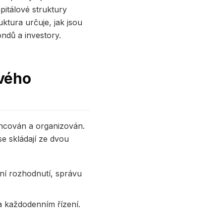
itálové struktury
uktura určuje, jak jsou
ndů a investory.
ového
ancován a organizován.
se skládají ze dvou
ční rozhodnutí, správu
 na každodenním řízení.