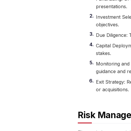
presentations.
Investment Selec
objectives.
Due Diligence: 
Capital Deploym
stakes.
Monitoring and 
guidance and r
Exit Strategy: R
or acquisitions.
Risk Manage