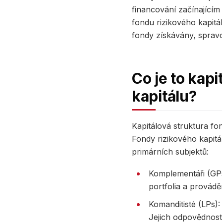
financování začínající
fondu rizikového kapitál
fondy získávány, spravo
Co je to kap
kapitálu?
Kapitálová struktura fo
Fondy rizikového kapitá
primárních subjektů:
Komplementáři (GPs)
portfolia a provádě
Komanditisté (LPs): 
Jejich odpovědnost 