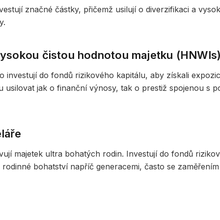
vestují značné částky, přičemž usilují o diverzifikaci a vyso
y.
 vysokou čistou hodnotou majetku (HNWIs
o investují do fondů rizikového kapitálu, aby získali expozici
silovat jak o finanční výnosy, tak o prestiž spojenou s p
láře
ují majetek ultra bohatých rodin. Investují do fondů riziko
 rodinné bohatství napříč generacemi, často se zaměření