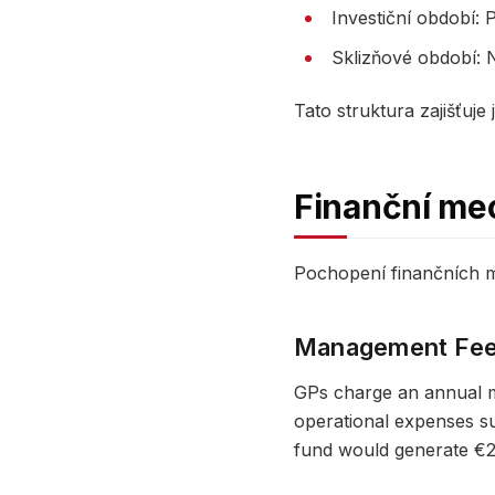
Investiční období: 
Sklizňové období: N
Tato struktura zajišťuj
Finanční me
Pochopení finančních m
Management Fe
GPs charge an annual m
operational expenses suc
fund would generate €2