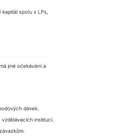
 kapitál spolu s LPs,
 má jiné očekávání a
chodových dávek.
vzdělávacích institucí.
h závazkům.