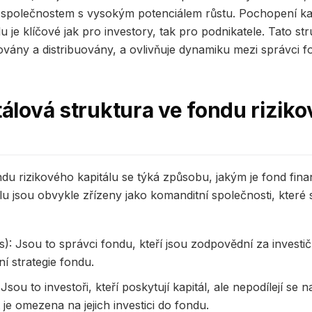
m společnostem s vysokým potenciálem růstu. Pochopení kap
u je klíčové jak pro investory, tak pro podnikatele. Tato str
vány a distribuovány, a ovlivňuje dynamiku mezi správci fo
itálová struktura ve fondu rizik
ndu rizikového kapitálu se týká způsobu, jakým je fond fin
lu jsou obvykle zřízeny jako komanditní společnosti, které 
: Jsou to správci fondu, kteří jsou zodpovědní za investi
ní strategie fondu.
Jsou to investoři, kteří poskytují kapitál, ale nepodílejí se
je omezena na jejich investici do fondu.