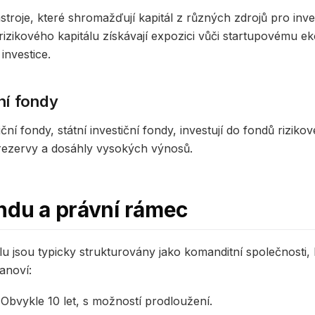
stroje, které shromažďují kapitál z různých zdrojů pro inve
izikového kapitálu získávají expozici vůči startupovému e
 investice.
ční fondy
ční fondy, státní investiční fondy, investují do fondů riziko
 rezervy a dosáhly vysokých výnosů.
ndu a právní rámec
lu jsou typicky strukturovány jako komanditní společnosti, 
anoví:
Obvykle 10 let, s možností prodloužení.