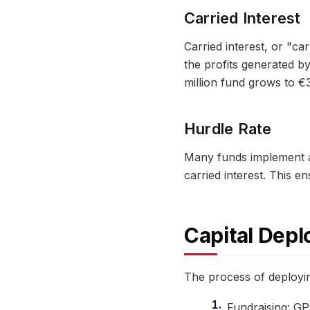
Carried Interest
Carried interest, or "c
the profits generated by
million fund grows to €3
Hurdle Rate
Many funds implement a
carried interest. This e
Capital Depl
The process of deployin
Fundraising: G