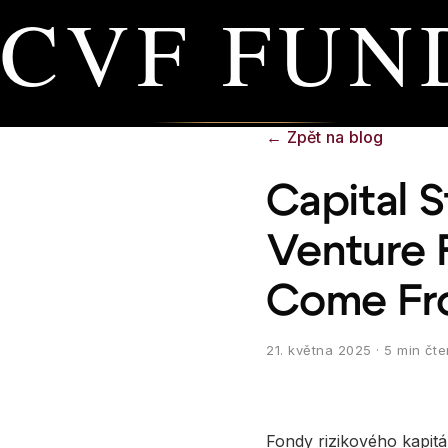
CVF FUN
←
Zpět na blog
Capital S
Venture 
Come Fr
21. května 2025
· 5 min čte
Fondy rizikového kapitá