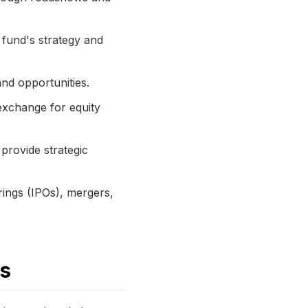
e fund's strategy and
and opportunities.
 exchange for equity
provide strategic
erings (IPOs), mergers,
ts