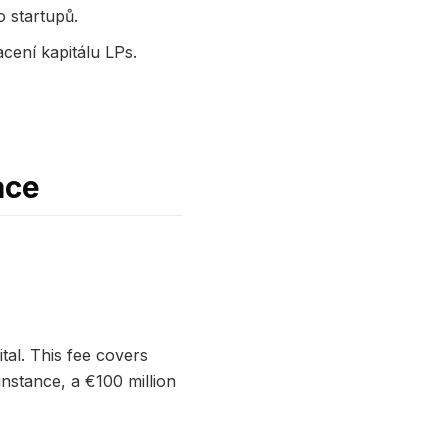
o startupů.
cení kapitálu LPs.
ace
al. This fee covers
instance, a €100 million