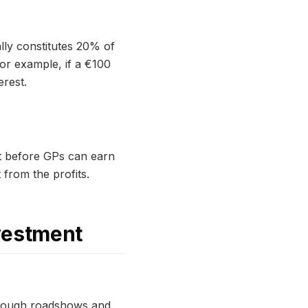
lly constitutes 20% of
For example, if a €100
erest.
t before GPs can earn
 from the profits.
vestment
hrough roadshows and