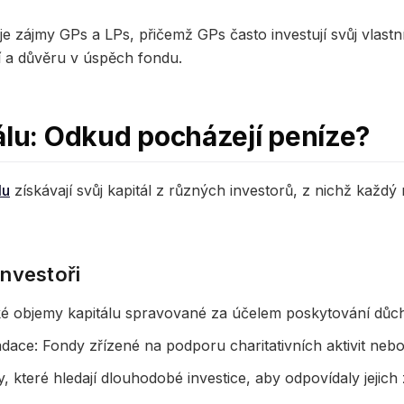
e zájmy GPs a LPs, přičemž GPs často investují svůj vlastní
í a důvěru v úspěch fondu.
álu: Odkud pocházejí peníze?
lu
získávají svůj kapitál z různých investorů, z nichž každý
 investoři
lké objemy kapitálu spravované za účelem poskytování dů
ace: Fondy zřízené na podporu charitativních aktivit nebo 
y, které hledají dlouhodobé investice, aby odpovídaly jejic