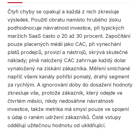
Čtyři chyby se opakují a každá z nich zkresluje
výsledek. Použití obratu namísto hrubého zisku
podhodnocuje návratnost investice, při typických
maržích SaaS často o 20 až 30 procent. Započítání
pouze placených médií jako CAC, při vynechání
platů prodejců, provizí a nástrojů, skrývá skutečné
náklady; plně naložený CAC zahrnuje každý dolar
vynaložený na získání zákazníka. Měření smíchané
napříč všemi kanály pohřbí pomalý, drahý segment
za rychlým. A ignorování doby do dosažení hodnoty
zkresluje vše, protože zákazník, který odejde ve
čtvrtém měsíci, nikdy nedosáhne návratnosti
investice, takže metrika má smysl pouze ve spojení
s údaji o raném udržení zákazníků. Čisté vstupy
oddělují užitečnou hodnotu od uklidňující.