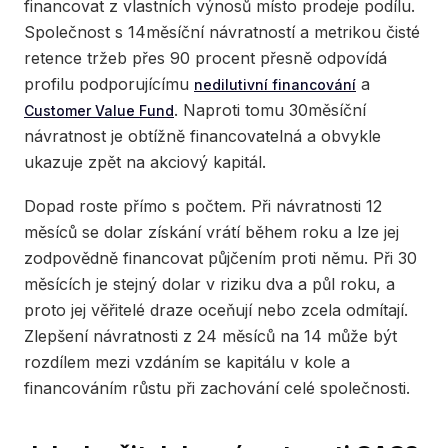
financovat z vlastních výnosů místo prodeje podílu.
Společnost s 14měsíční návratností a metrikou čisté
retence tržeb přes 90 procent přesně odpovídá
profilu podporujícímu
a
nedilutivní financování
. Naproti tomu 30měsíční
Customer Value Fund
návratnost je obtížně financovatelná a obvykle
ukazuje zpět na akciový kapitál.
Dopad roste přímo s počtem. Při návratnosti 12
měsíců se dolar získání vrátí během roku a lze jej
zodpovědně financovat půjčením proti němu. Při 30
měsících je stejný dolar v riziku dva a půl roku, a
proto jej věřitelé draze oceňují nebo zcela odmítají.
Zlepšení návratnosti z 24 měsíců na 14 může být
rozdílem mezi vzdáním se kapitálu v kole a
financováním růstu při zachování celé společnosti.