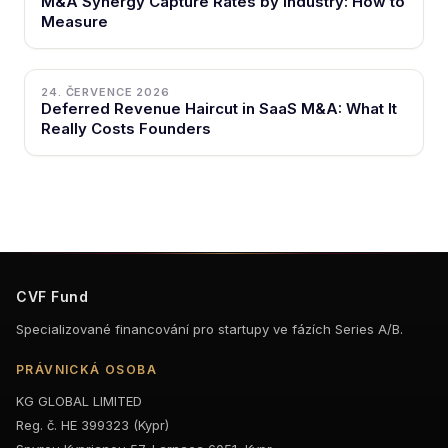
M&A Synergy Capture Rates by Industry: How to
Measure
24. ČERVENCE 2026
Deferred Revenue Haircut in SaaS M&A: What It
Really Costs Founders
CVF Fund
Specializované financování pro startupy ve fázích Series A/B.
PRÁVNICKÁ OSOBA
KG GLOBAL LIMITED
Reg. č. HE 399323 (Kypr)