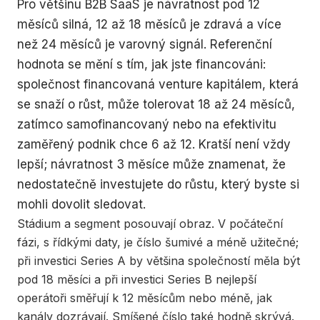
Pro většinu B2B SaaS je návratnost pod 12
měsíců silná, 12 až 18 měsíců je zdravá a více
než 24 měsíců je varovný signál. Referenční
hodnota se mění s tím, jak jste financováni:
společnost financovaná venture kapitálem, která
se snaží o růst, může tolerovat 18 až 24 měsíců,
zatímco samofinancovaný nebo na efektivitu
zaměřený podnik chce 6 až 12. Kratší není vždy
lepší; návratnost 3 měsíce může znamenat, že
nedostatečně investujete do růstu, který byste si
mohli dovolit sledovat.
Stádium a segment posouvají obraz. V počáteční
fázi, s řídkými daty, je číslo šumivé a méně užitečné;
při investici Series A by většina společností měla být
pod 18 měsíci a při investici Series B nejlepší
operátoři směřují k 12 měsícům nebo méně, jak
kanály dozrávají. Smíšené číslo také hodně skrývá.