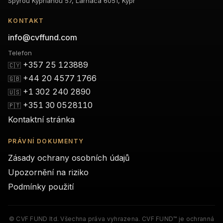
Spyrou Kyprianou 57, Larnaca 6051, Kypr
KONTAKT
info@cvffund.com
Telefon
+357 25 123889
🇨🇾
+44 20 4577 1766
🇬🇧
+1 302 240 2890
🇺🇸
+351 30 0528110
🇵🇹
Kontaktní stránka
PRÁVNÍ DOKUMENTY
Zásady ochrany osobních údajů
Upozornění na riziko
Podmínky použití
© CVF FUND ltd. Všechna práva vyhrazena. CVF FUND™ je ochranná