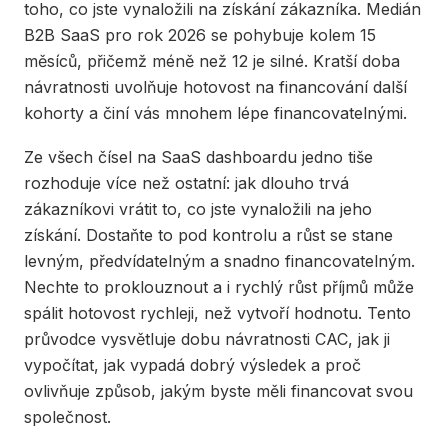
toho, co jste vynaložili na získání zákazníka. Medián
B2B SaaS pro rok 2026 se pohybuje kolem 15
měsíců, přičemž méně než 12 je silné. Kratší doba
návratnosti uvolňuje hotovost na financování další
kohorty a činí vás mnohem lépe financovatelnými.
Ze všech čísel na SaaS dashboardu jedno tiše
rozhoduje více než ostatní: jak dlouho trvá
zákazníkovi vrátit to, co jste vynaložili na jeho
získání. Dostaňte to pod kontrolu a růst se stane
levným, předvídatelným a snadno financovatelným.
Nechte to proklouznout a i rychlý růst příjmů může
spálit hotovost rychleji, než vytvoří hodnotu. Tento
průvodce vysvětluje dobu návratnosti CAC, jak ji
vypočítat, jak vypadá dobrý výsledek a proč
ovlivňuje způsob, jakým byste měli financovat svou
společnost.