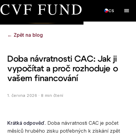
CVF FUND
CS
←
Zpět na blog
Doba návratnosti CAC: Jak ji
vypočítat a proč rozhoduje o
vašem financování
1. června 2026
· 8 min čtení
Krátká odpověď.
Doba návratnosti CAC je počet
měsíců hrubého zisku potřebných k získání zpět