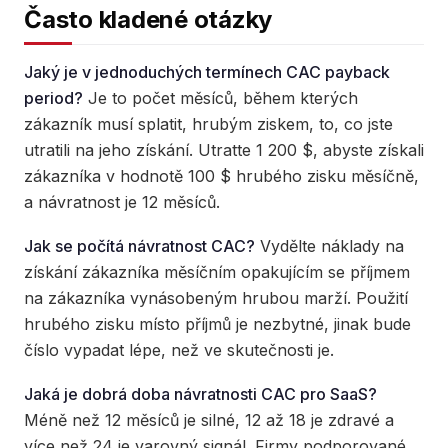
Často kladené otázky
Jaký je v jednoduchých termínech CAC payback
period?
Je to počet měsíců, během kterých
zákazník musí splatit, hrubým ziskem, to, co jste
utratili na jeho získání. Utratte 1 200 $, abyste získali
zákazníka v hodnotě 100 $ hrubého zisku měsíčně,
a návratnost je 12 měsíců.
Jak se počítá návratnost CAC?
Vydělte náklady na
získání zákazníka měsíčním opakujícím se příjmem
na zákazníka vynásobeným hrubou marží. Použití
hrubého zisku místo příjmů je nezbytné, jinak bude
číslo vypadat lépe, než ve skutečnosti je.
Jaká je dobrá doba návratnosti CAC pro SaaS?
Méně než 12 měsíců je silné, 12 až 18 je zdravé a
více než 24 je varovný signál. Firmy podporované