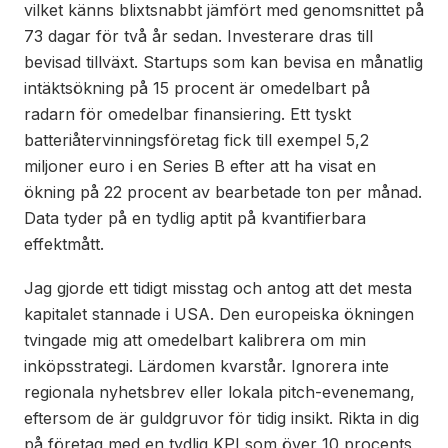
vilket känns blixtsnabbt jämfört med genomsnittet på
73 dagar för två år sedan. Investerare dras till
bevisad tillväxt. Startups som kan bevisa en månatlig
intäktsökning på 15 procent är omedelbart på
radarn för omedelbar finansiering. Ett tyskt
batteriåtervinningsföretag fick till exempel 5,2
miljoner euro i en Series B efter att ha visat en
ökning på 22 procent av bearbetade ton per månad.
Data tyder på en tydlig aptit på kvantifierbara
effektmått.
Jag gjorde ett tidigt misstag och antog att det mesta
kapitalet stannade i USA. Den europeiska ökningen
tvingade mig att omedelbart kalibrera om min
inköpsstrategi. Lärdomen kvarstår. Ignorera inte
regionala nyhetsbrev eller lokala pitch-evenemang,
eftersom de är guldgruvor för tidig insikt. Rikta in dig
på företag med en tydlig KPI som över 10 procents