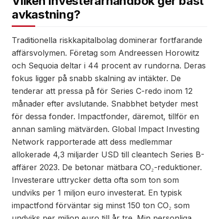
Vilken investerarhandbok ger bäst
avkastning?
Traditionella riskkapitalbolag dominerar fortfarande
affärsvolymen. Företag som Andreessen Horowitz
och Sequoia deltar i 44 procent av rundorna. Deras
fokus ligger på snabb skalning av intäkter. De
tenderar att pressa på för Series C-redo inom 12
månader efter avslutande. Snabbhet betyder mest
för dessa fonder. Impactfonder, däremot, tillför en
annan samling mätvärden. Global Impact Investing
Network rapporterade att dess medlemmar
allokerade 4,3 miljarder USD till cleantech Series B-
affärer 2023. De betonar mätbara CO₂-reduktioner.
Investerare uttrycker detta ofta som ton som
undviks per 1 miljon euro investerat. En typisk
impactfond förväntar sig minst 150 ton CO₂ som
undviks per miljon euro till år tre. Min personliga