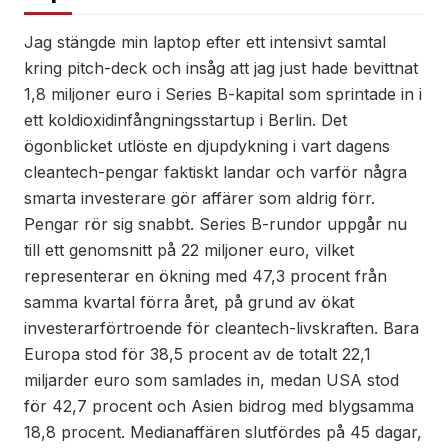
Jag stängde min laptop efter ett intensivt samtal
kring pitch-deck och insåg att jag just hade bevittnat
1,8 miljoner euro i Series B-kapital som sprintade in i
ett koldioxidinfångningsstartup i Berlin. Det
ögonblicket utlöste en djupdykning i vart dagens
cleantech-pengar faktiskt landar och varför några
smarta investerare gör affärer som aldrig förr.
Pengar rör sig snabbt. Series B-rundor uppgår nu
till ett genomsnitt på 22 miljoner euro, vilket
representerar en ökning med 47,3 procent från
samma kvartal förra året, på grund av ökat
investerarförtroende för cleantech-livskraften. Bara
Europa stod för 38,5 procent av de totalt 22,1
miljarder euro som samlades in, medan USA stod
för 42,7 procent och Asien bidrog med blygsamma
18,8 procent. Medianaffären slutfördes på 45 dagar,