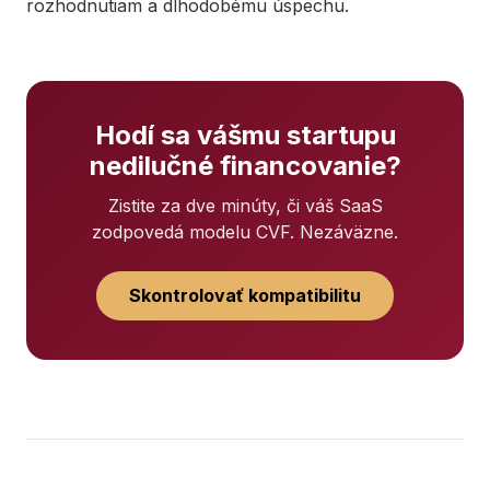
rozhodnutiam a dlhodobému úspechu.
Hodí sa vášmu startupu
nedilučné financovanie?
Zistite za dve minúty, či váš SaaS
zodpovedá modelu CVF. Nezáväzne.
Skontrolovať kompatibilitu