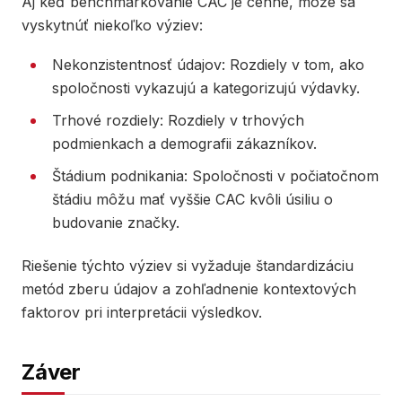
Aj keď benchmarkovanie CAC je cenné, môže sa
vyskytnúť niekoľko výziev:
Nekonzistentnosť údajov: Rozdiely v tom, ako
spoločnosti vykazujú a kategorizujú výdavky.
Trhové rozdiely: Rozdiely v trhových
podmienkach a demografii zákazníkov.
Štádium podnikania: Spoločnosti v počiatočnom
štádiu môžu mať vyššie CAC kvôli úsiliu o
budovanie značky.
Riešenie týchto výziev si vyžaduje štandardizáciu
metód zberu údajov a zohľadnenie kontextových
faktorov pri interpretácii výsledkov.
Záver