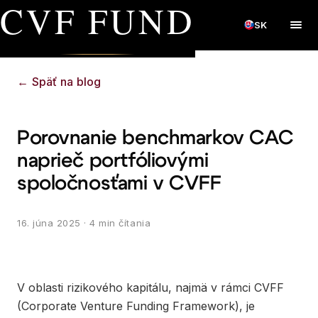
CVF FUND
SK
←
Späť na blog
Porovnanie benchmarkov CAC
naprieč portfóliovými
spoločnosťami v CVFF
16. júna 2025
· 4 min čítania
V oblasti rizikového kapitálu, najmä v rámci CVFF
(Corporate Venture Funding Framework), je