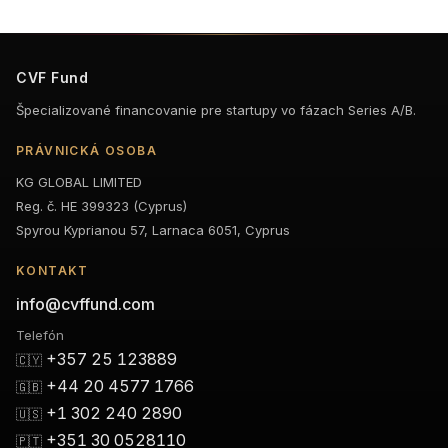
CVF Fund
Špecializované financovanie pre startupy vo fázach Series A/B.
PRÁVNICKÁ OSOBA
KG GLOBAL LIMITED
Reg. č. HE 399323 (Cyprus)
Spyrou Kyprianou 57, Larnaca 6051, Cyprus
KONTAKT
info@cvffund.com
Telefón
+357 25 123889
🇨🇾
+44 20 4577 1766
🇬🇧
+1 302 240 2890
🇺🇸
+351 30 0528110
🇵🇹