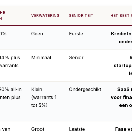
CHE
VERWATERING
SENIORITEIT
HET BEST
N
10%
Geen
Eerste
Kredietn
onder
 14% plus
Minimaal
Senior
 warrants
startup
l
 20% all-in
Klein
Ondergeschikt
SaaS 
nten plus
(warrants 1
voor fina
tot 5%)
een 
n van
Groot
Laatste
Fase v