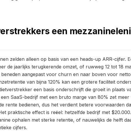
verstrekkers een mezzaninelen
nen zelden alleen op basis van een heads-up ARR-cijfer. E
5 keer de jaarlijks terugkerende omzet, of ruwweg 12 tot 18
 beneden aangepast voor churn en naar boven voor netto
mzetretentie van bijna 120% kan een grotere faciliteit onde
tverstrekker een basis onderschrijft die groeit in plaats v
k: een SaaS-bedrijf met een bruto marge van 80% zet meer 
 de rente bedienen, dus het verdient betere voorwaarden 
t praktische effect is reëel: hetzelfde bedrijf met $20.0
ine ophalen met sterke retentie, of nauwelijks de helft d
tieke cijfers.