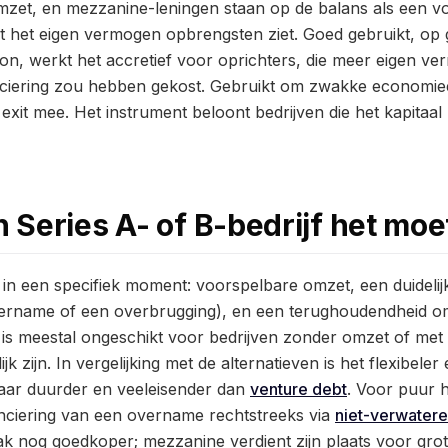
omzet, en mezzanine-leningen staan op de balans als een v
 het eigen vermogen opbrengsten ziet. Goed gebruikt, op g
on, werkt het accretief voor oprichters, die meer eigen 
nciering zou hebben gekost. Gebruikt om zwakke economieë
 exit mee. Het instrument beloont bedrijven die het kapitaa
 Series A- of B-bedrijf het mo
in een specifiek moment: voorspelbare omzet, een duidelijk
vername of een overbrugging), en een terughoudendheid om
 is meestal ongeschikt voor bedrijven zonder omzet of met 
ijk zijn. In vergelijking met de alternatieven is het flexibel
aar duurder en veeleisender dan
venture debt
. Voor puur 
anciering van een overname rechtstreeks via
niet-verwatere
k nog goedkoper; mezzanine verdient zijn plaats voor grot