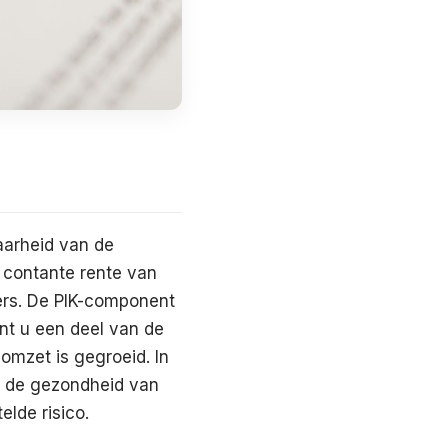
aarheid van de
n contante rente van
ers. De PIK-component
unt u een deel van de
omzet is gegroeid. In
n de gezondheid van
lde risico.