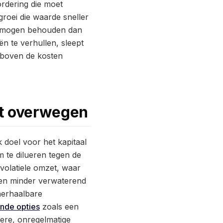
ordering die moet
roei die waarde sneller
vermogen behouden dan
n te verhullen, sleept
l boven de kosten
et overwegen
 doel voor het kapitaal
 te dilueren tegen de
volatiele omzet, waar
er en minder verwaterend
herhaalbare
nde opties
zoals een
ere, onregelmatige