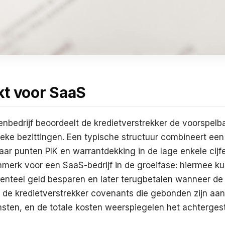
kt voor SaaS
bedrijf beoordeelt de kredietverstrekker de voorspelb
ieke bezittingen. Een typische structuur combineert ee
ar punten PIK en warrantdekking in de lage enkele cijf
enmerk voor een SaaS-bedrijf in de groeifase: hiermee k
enteel geld besparen en later terugbetalen wanneer de 
t de kredietverstrekker covenants die gebonden zijn aa
ten, en de totale kosten weerspiegelen het achtergeste