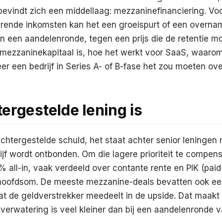
bevindt zich een middellaag: mezzaninefinanciering. Voo
ende inkomsten kan het een groeispurt of een overna
n een aandelenronde, tegen een prijs die de retentie m
 mezzaninekapitaal is, hoe het werkt voor SaaS, waarom
eer een bedrijf in Series A- of B-fase het zou moeten o
ergestelde lening is
chtergestelde schuld, het staat achter senior leningen
jf wordt ontbonden. Om die lagere prioriteit te compens
all-in, vaak verdeeld over contante rente en PIK (paid-
 hoofdsom. De meeste mezzanine-deals bevatten ook een 
t de geldverstrekker meedeelt in de upside. Dat maakt h
verwatering is veel kleiner dan bij een aandelenronde 