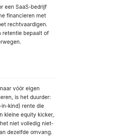
r een SaaS-bedrijf
me financieren met
oet rechtvaardigen.
 retentie bepaalt of
verwegen.
 maar vóór eigen
eren, is het duurder:
in-kind) rente die
kleine equity kicker,
et niet volledig niet-
van dezelfde omvang.