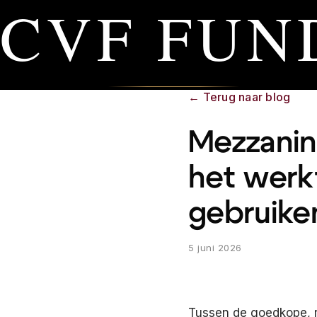
CVF FUN
←
Terug naar blog
Mezzanin
het werk
gebruike
5 juni 2026
Tussen de goedkope, r