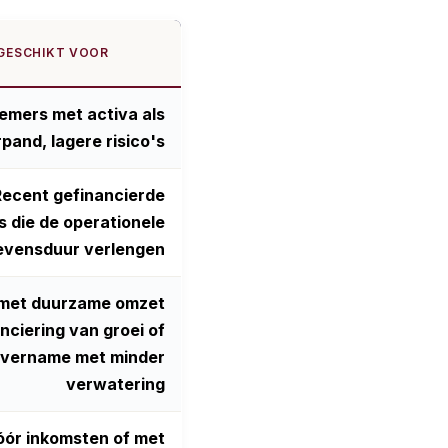
 GESCHIKT VOOR
emers met activa als
pand, lagere risico's
Recent gefinancierde
s die de operationele
evensduur verlengen
met duurzame omzet
nciering van groei of
overname met minder
verwatering
óór inkomsten of met