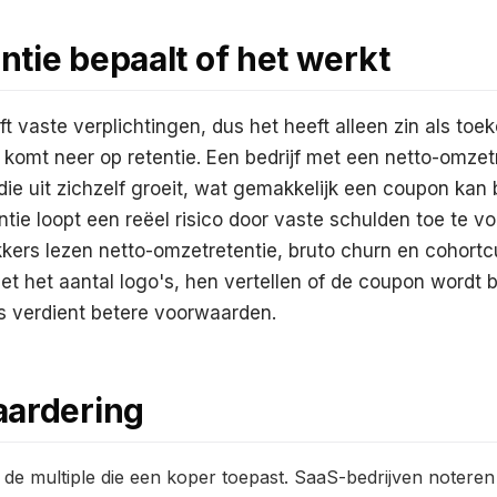
tie bepaalt of het werkt
 vaste verplichtingen, dus het heeft alleen zin als to
 komt neer op retentie. Een bedrijf met een netto-omze
ie uit zichzelf groeit, wat gemakkelijk een coupon kan 
tie loopt een reëel risico door vaste schulden toe te 
kkers lezen netto-omzetretentie, bruto churn en cohort
iet het aantal logo's, hen vertellen of de coupon wordt b
ls verdient betere voorwaarden.
aardering
 de multiple die een koper toepast. SaaS-bedrijven noteren