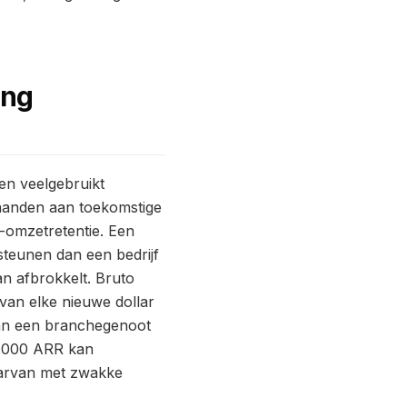
ing
en veelgebruikt
 maanden aan toekomstige
-omzetretentie. Een
rsteunen dan een bedrijf
an afbrokkelt. Bruto
van elke nieuwe dollar
dan een branchegenoot
00.000 ARR kan
aarvan met zwakke