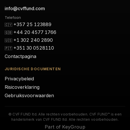
info@cvffund.com
Telefoon
+357 25 123889
🇨🇾
+44 20 4577 1766
🇬🇧
+1 302 240 2890
🇺🇸
+351 30 0528110
🇵🇹
Contactpagina
JURIDISCHE DOCUMENTEN
Privacybeleid
Risicoverklaring
Gebruiksvoorwaarden
© CVF FUND ltd. Alle rechten voorbehouden. CVF FUND™ is een
handelsmerk van CVF FUND ltd. Alle rechten voorbehouden.
Part of KeyGroup