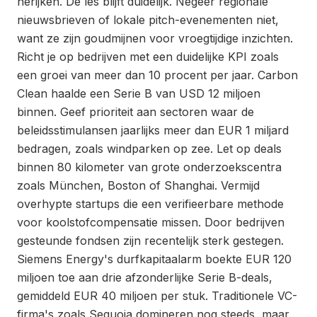
herijken. De les blijft duidelijk. Negeer regionale
nieuwsbrieven of lokale pitch-evenementen niet,
want ze zijn goudmijnen voor vroegtijdige inzichten.
Richt je op bedrijven met een duidelijke KPI zoals
een groei van meer dan 10 procent per jaar. Carbon
Clean haalde een Serie B van USD 12 miljoen
binnen. Geef prioriteit aan sectoren waar de
beleidsstimulansen jaarlijks meer dan EUR 1 miljard
bedragen, zoals windparken op zee. Let op deals
binnen 80 kilometer van grote onderzoekscentra
zoals München, Boston of Shanghai. Vermijd
overhypte startups die een verifieerbare methode
voor koolstofcompensatie missen. Door bedrijven
gesteunde fondsen zijn recentelijk sterk gestegen.
Siemens Energy's durfkapitaalarm boekte EUR 120
miljoen toe aan drie afzonderlijke Serie B-deals,
gemiddeld EUR 40 miljoen per stuk. Traditionele VC-
firma's zoals Sequoia domineren nog steeds, maar