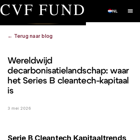
CVF FUND
NL
←
Terug naar blog
Wereldwijd
decarbonisatielandschap: waar
het Series B cleantech-kapitaal
is
3 mei 2026
Serie B Cleantech Kapitaaltrends