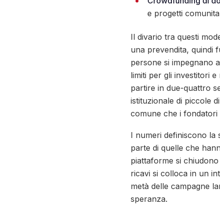
Crowdfunding di d
e progetti comunit
Il divario tra questi mod
una prevendita, quindi f
persone si impegnano a o
limiti per gli investito
partire in due-quattro s
istituzionale di piccole 
comune che i fondator
I numeri definiscono la 
parte di quelle che hann
piattaforme si chiudono
ricavi si colloca in un in
metà delle campagne lanc
speranza.