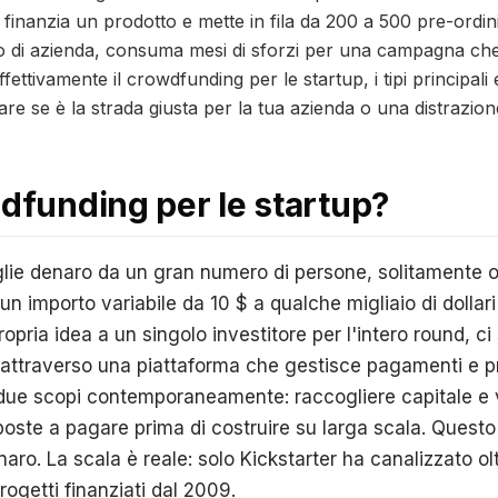
, finanzia un prodotto e mette in fila da 200 a 500 pre-or
iato di azienda, consuma mesi di sforzi per una campagna che
ettivamente il crowdfunding per le startup, i tipi principal
are se è la strada giusta per la tua azienda o una distrazion
wdfunding per le startup?
lie denaro da un gran numero di persone, solitamente o
un importo variabile da 10 $ a qualche migliaio di dollari
opria idea a un singolo investitore per l'intero round, ci s
 attraverso una piattaforma che gestisce pagamenti e p
 due scopi contemporaneamente: raccogliere capitale e v
poste a pagare prima di costruire su larga scala. Quest
aro. La scala è reale: solo Kickstarter ha canalizzato oltr
ogetti finanziati dal 2009.