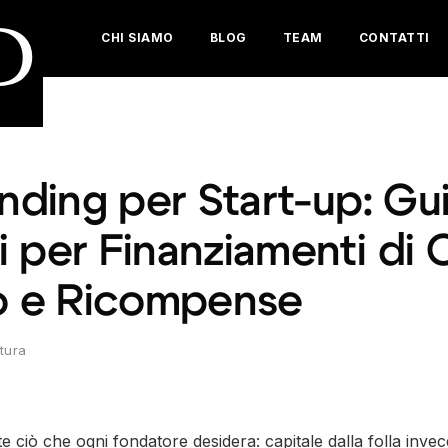
D
CHI SIAMO
BLOG
TEAM
CONTATTI
ding per Start-up: Gu
 per Finanziamenti di 
io e Ricompense
ttura
 ciò che ogni fondatore desidera: capitale dalla folla inve