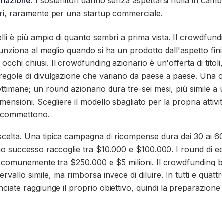
onazione.
I sostenitori danno senza aspettarsi nulla in cam
ari, raramente per una startup commerciale.
elli è più ampio di quanto sembri a prima vista. Il crowdfund
unziona al meglio quando si ha un prodotto dall'aspetto fini
cchi chiusi. Il crowdfunding azionario è un'offerta di titoli,
ri e regole di divulgazione che variano da paese a paese. U
ettimane; un round azionario dura tre-sei mesi, più simile a
dimensioni. Scegliere il modello sbagliato per la propria attiv
i commettono.
scelta. Una tipica campagna di ricompense dura dai 30 ai 60
o successo raccoglie tra $10.000 e $100.000. I round di equ
 comunemente tra $250.000 e $5 milioni. Il crowdfunding ba
tervallo simile, ma rimborsa invece di diluire. In tutti e quatt
iate raggiunge il proprio obiettivo, quindi la preparazione