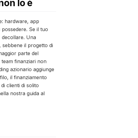
non lo è
re: hardware, app
 possedere. Se il tuo
o decollare. Una
 sebbene il progetto di
maggior parte del
 team finanziari non
nding azionario aggiunge
ilo, il finanziamento
i clienti di solito
lla nostra guida al