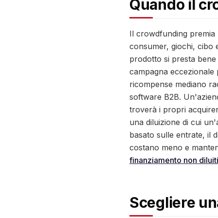
Quando il cr
Il crowdfunding premia 
consumer, giochi, cibo 
prodotto si presta bene 
campagna eccezionale può
ricompense mediano racc
software B2B. Un'aziend
troverà i propri acquir
una diluizione di cui un
basato sulle entrate, il d
costano meno e mantengo
finanziamento non diluit
Scegliere un