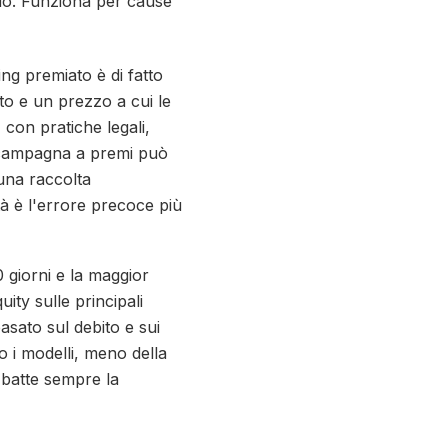
bio. Funziona per cause
ing premiato è di fatto
to e un prezzo a cui le
 con pratiche legali,
na campagna a premi può
 una raccolta
ità è l'errore precoce più
 giorni e la maggior
ity sulle principali
sato sul debito e sui
ro i modelli, meno della
 batte sempre la