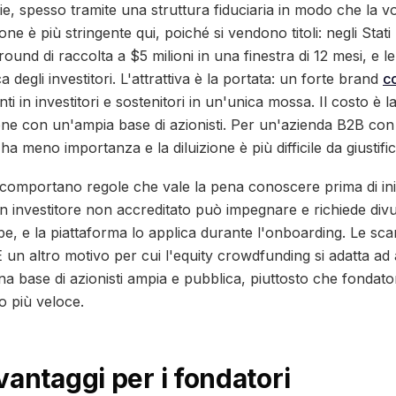
e, spesso tramite una struttura fiduciaria in modo che la v
ne è più stringente qui, poiché si vendono titoli: negli Stati 
ound di raccolta a $5 milioni in una finestra di 12 mesi, e l
a degli investitori. L'attrattiva è la portata: un forte brand
c
ti in investitori e sostenitori in un'unica mossa. Il costo è la
ne con un'ampia base di azionisti. Per un'azienda B2B con
a ha meno importanza e la diluizione è più difficile da giustifi
 comportano regole che vale la pena conoscere prima di ini
 un investitore non accreditato può impegnare e richiede di
e, e la piattaforma lo applica durante l'onboarding. Le scart
 un altro motivo per cui l'equity crowdfunding si adatta a
na base di azionisti ampia e pubblica, piuttosto che fondat
o più veloce.
vantaggi per i fondatori