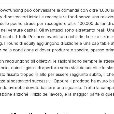
 crowdfunding può convalidare la domanda con oltre 1.000 so
di sostenitori iniziali e raccogliere fondi senza una relazio
 delle poche strade per raccogliere oltre 100.000 dollari di c
 nel venture capital. Gli svantaggi sono altrettanto reali.
gli occhi di tutti. Portarne avanti una richiede da tre a sei m
g. I round di equity aggiungono diluizione e una cap table a
o nella condizione di dover produrre e spedire, spesso prim
raggiungono gli obiettivi, le ragioni sono sempre le stesse
ncio, quindi i giorni di apertura sono stati deludenti e lo sla
tato fissato troppo in alto per essere raggiunto subito, il ch
za ai sostenitori successivi. Oppure il prodotto ha avuto b
ando avrebbe dovuto bastare uno sguardo. Tratta la camp
razione anziché l'inizio del lavoro, e la maggior parte di que