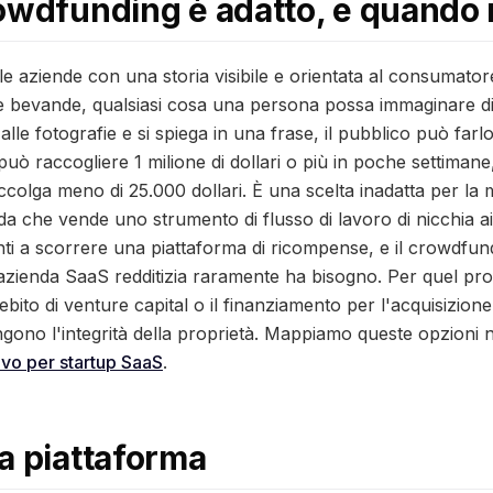
owdfunding è adatto, e quando 
le aziende con una storia visibile e orientata al consumato
e bevande, qualsiasi cosa una persona possa immaginare di
alle fotografie e si spiega in una frase, il pubblico può farl
 raccogliere 1 milione di dollari o più in poche settimane,
olga meno di 25.000 dollari. È una scelta inadatta per la 
a che vende uno strumento di flusso di lavoro di nicchia ai
enti a scorrere una piattaforma di ricompense, e il crowdfu
'azienda SaaS redditizia raramente ha bisogno. Per quel prof
ebito di venture capital o il finanziamento per l'acquisizione d
no l'integrità della proprietà. Mappiamo queste opzioni ne
ivo per startup SaaS
.
a piattaforma