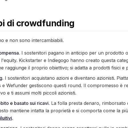
tipi di crowdfunding
o e non sono intercambiabili.
compensa.
I sostenitori pagano in anticipo per un prodotto o
l'equity. Kickstarter e Indiegogo hanno creato questa catego
aggiunge il proprio obiettivo; si adatta a prodotti fisici e pr
g.
I sostenitori acquistano azioni e diventano azionisti. Pia
e Wefunder gestiscono questi round. Il compromesso è re
vo e ti assumi molti piccoli azionisti.
ito e basato sui ricavi.
La folla presta denaro, rimborsato 
uesto mantiene intatta la proprietà e si comporta come la più
uitivi
.