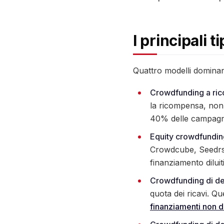
I principali 
Quattro modelli dominan
Crowdfunding a ri
la ricompensa, non 
40% delle campagne r
Equity crowdfundin
Crowdcube, Seedrs 
finanziamento diluiti
Crowdfunding di deb
quota dei ricavi. Q
finanziamenti non dil