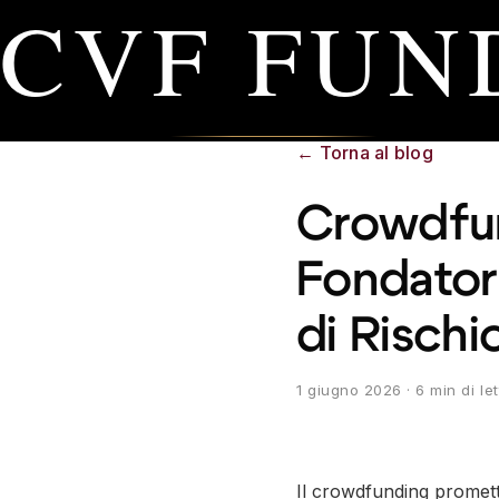
CVF FUN
←
Torna al blog
Crowdfun
Fondatori
di Risch
1 giugno 2026
· 6 min di le
Il crowdfunding promette